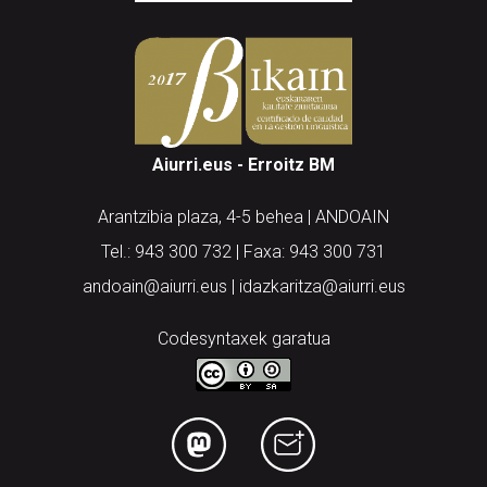
Aiurri.eus - Erroitz BM
Arantzibia plaza, 4-5 behea | ANDOAIN
Tel.: 943 300 732 | Faxa: 943 300 731
andoain@aiurri.eus | idazkaritza@aiurri.eus
Codesyntaxek garatua