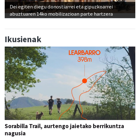
Dei egiten diegu donostiarrei eta gipuzkoarrei
abuztuaren 14ko mobilizazioan parte hartzera
Ikusienak
Sorabilla Trail, aurtengo jaietako berrikuntza
nagusia