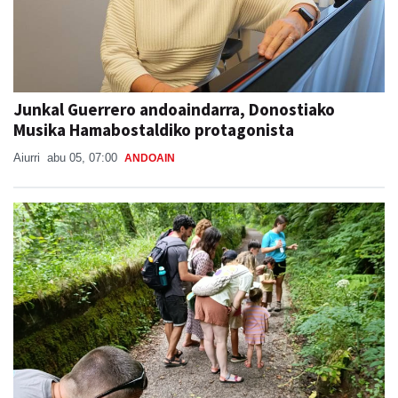
Junkal Guerrero andoaindarra, Donostiako
Musika Hamabostaldiko protagonista
Aiurri
abu 05, 07:00
ANDOAIN