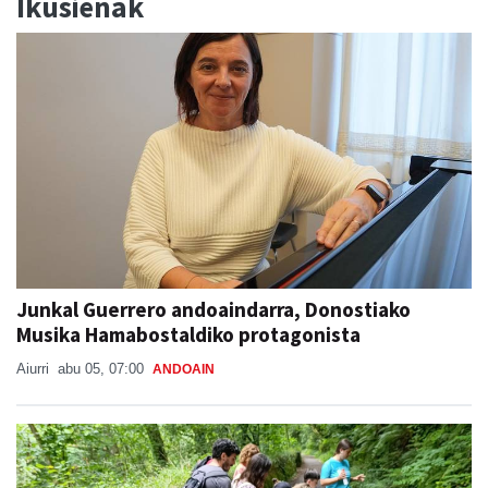
Ikusienak
Junkal Guerrero andoaindarra, Donostiako
Musika Hamabostaldiko protagonista
Aiurri
abu 05, 07:00
ANDOAIN