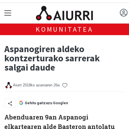
KOMUNITATEA
Aspanogiren aldeko
kontzerturako sarrerak
salgai daude
Aiurri
2018ko azaroaren 26a
Gehitu gaitzazu Googlen
Abenduaren 9an Aspanogi
elkartearen alde Basteron antolatu