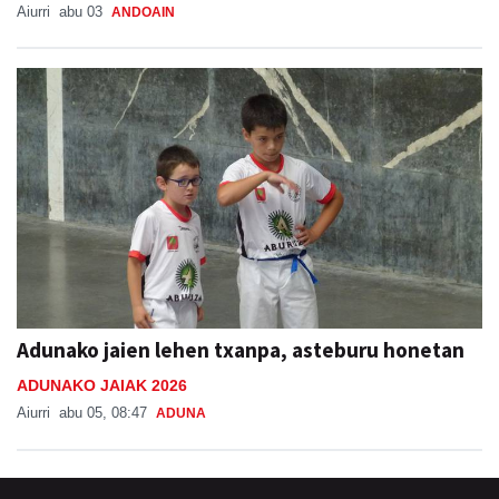
Aiurri
abu 03
ANDOAIN
Adunako jaien lehen txanpa, asteburu honetan
ADUNAKO JAIAK 2026
Aiurri
abu 05, 08:47
ADUNA