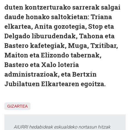
duten kontzerturako sarrerak salgai
daude honako saltokietan: Triana
elkartea, Anita gozotegia, Stop eta
Delgado liburudendak, Tahona eta
Bastero kafetegiak, Muga, Txitibar,
Maiton eta Elizondo tabernak,
Bastero eta Xalo loteria
administrazioak, eta Bertxin
Jubilatuen Elkartearen egoitza.
GIZARTEA
AIURRI hedabideak eskualdeko nortasun hitzak