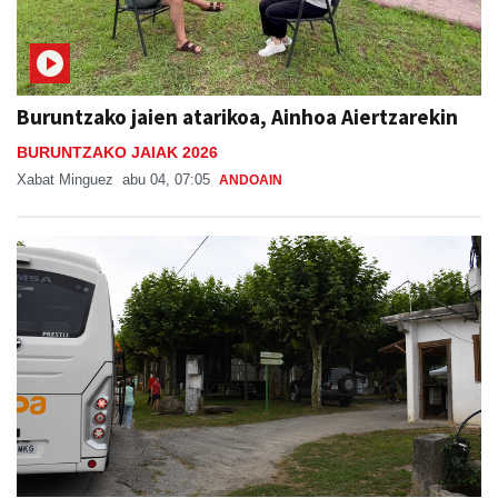
Buruntzako jaien atarikoa, Ainhoa Aiertzarekin
BURUNTZAKO JAIAK 2026
Xabat Minguez
abu 04, 07:05
ANDOAIN