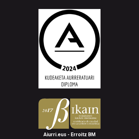
Aiurri.eus - Erroitz BM