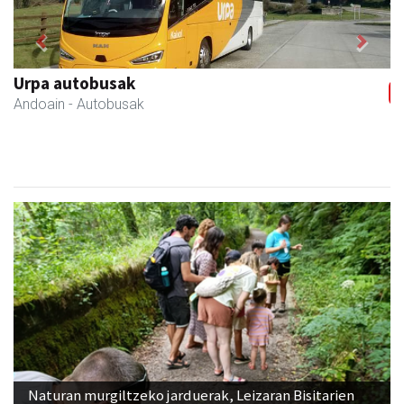
Previous
Next
Azkain motoak
Andoain
- Motor dendak
Naturan murgiltzeko jarduerak, Leizaran Bisitarien