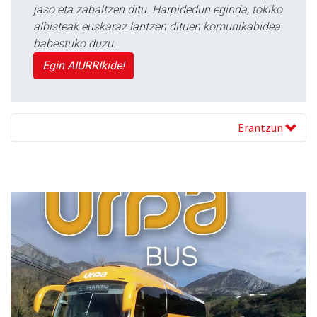
jaso eta zabaltzen ditu. Harpidedun eginda, tokiko
albisteak euskaraz lantzen dituen komunikabidea
babestuko duzu.
Egin AIURRIkide!
Erantzun