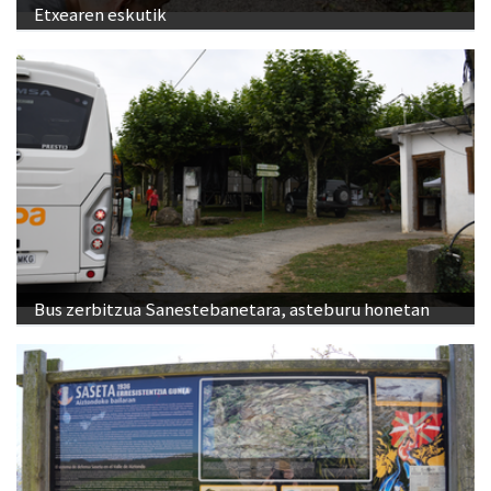
Etxearen eskutik
Bus zerbitzua Sanestebanetara, asteburu honetan