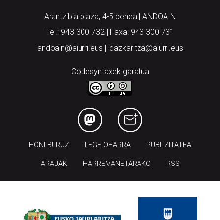
Arantzibia plaza, 4-5 behea | ANDOAIN
Tel.: 943 300 732 | Faxa: 943 300 731
andoain@aiurri.eus | idazkaritza@aiurri.eus
Codesyntaxek garatua
HONI BURUZ
LEGE OHARRA
PUBLIZITATEA
ARAUAK
HARREMANETARAKO
RSS