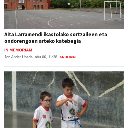
Aita Larramendi ikastolako sortzaileen eta
ondorengoen arteko katebegia
IN MEMORIAM
Jon Ander Ubeda
abu 06, 11:38
ANDOAIN