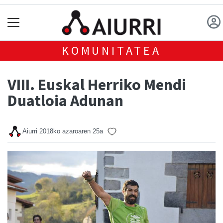
KOMUNITATEA
VIII. Euskal Herriko Mendi
Duatloia Adunan
Aiurri
2018ko azaroaren 25a