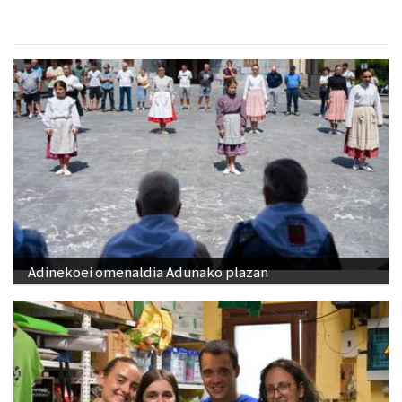
Adinekoei omenaldia Adunako plazan