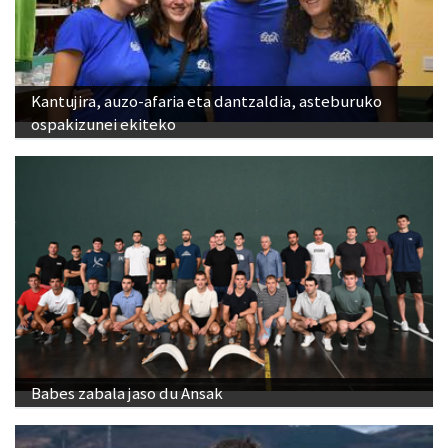
Kantujira, auzo-afaria eta dantzaldia, asteburuko
ospakizunei ekiteko
Babes zabala jaso du Ansak