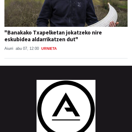
"Banakako Txapelketan jokatzeko nire
eskubidea aldarrikatzen dut"
Aiurri
abu 07, 12:00
URNIETA