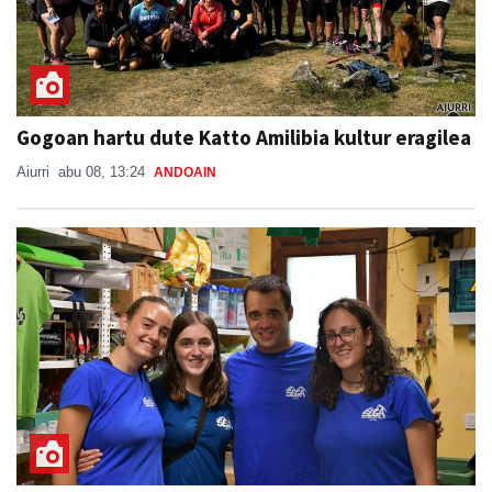
Gogoan hartu dute Katto Amilibia kultur eragilea
Aiurri
abu 08, 13:24
ANDOAIN
Kantujira, auzo-afaria eta dantzaldia,
asteburuko ospakizunei ekiteko