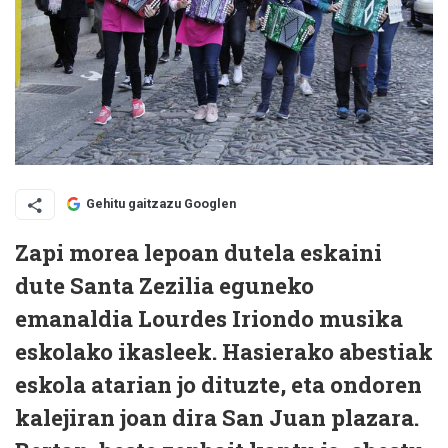
Gehitu gaitzazu Googlen
Zapi morea lepoan dutela eskaini
dute Santa Zezilia eguneko
emanaldia Lourdes Iriondo musika
eskolako ikasleek. Hasierako abestiak
eskola atarian jo dituzte, eta ondoren
kalejiran joan dira San Juan plazara.