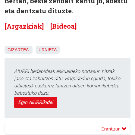
Bertan, beste zenbait kantu jo, abestu
eta dantzatu dituzte.
[Argazkiak]
[Bideoa]
GIZARTEA
URNIETA
AIURRI hedabideak eskualdeko nortasun hitzak
jaso eta zabaltzen ditu. Harpidedun eginda, tokiko
albisteak euskaraz lantzen dituen komunikabidea
babestuko duzu.
Egin AIURRIkide!
Erantzun