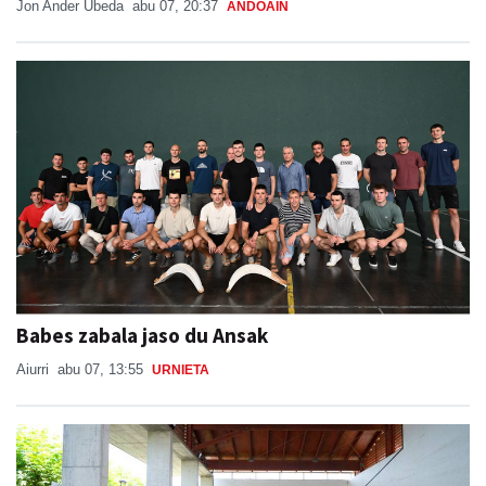
Babes zabala jaso du Ansak
Aiurri
abu 07, 13:55
URNIETA