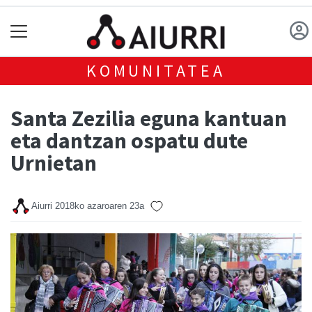
KOMUNITATEA
Santa Zezilia eguna kantuan
eta dantzan ospatu dute
Urnietan
Aiurri
2018ko azaroaren 23a