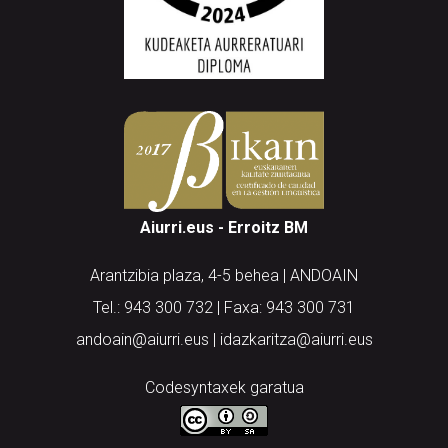
Aiurri.eus - Erroitz BM
Arantzibia plaza, 4-5 behea | ANDOAIN
Tel.: 943 300 732 | Faxa: 943 300 731
andoain@aiurri.eus | idazkaritza@aiurri.eus
Codesyntaxek garatua