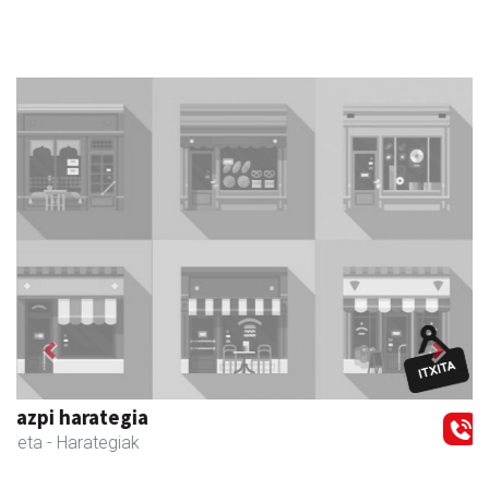
Previous
Next
Itxaspe
Urnieta
- Frutategiak