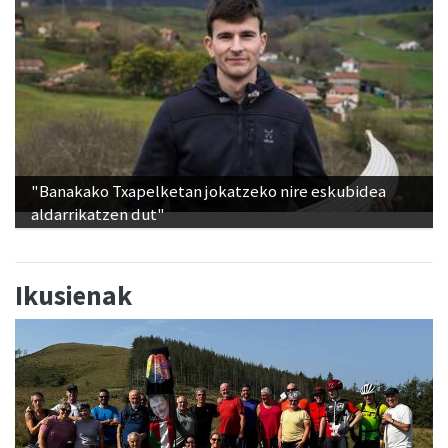
"Banakako Txapelketan jokatzeko nire eskubidea
aldarrikatzen dut"
Ikusienak