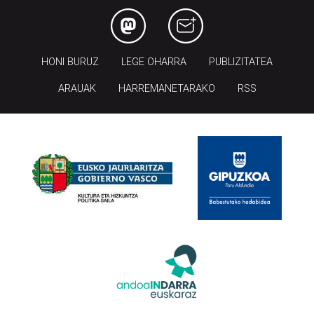
HONI BURUZ
LEGE OHARRA
PUBLIZITATEA
ARAUAK
HARREMANETARAKO
RSS