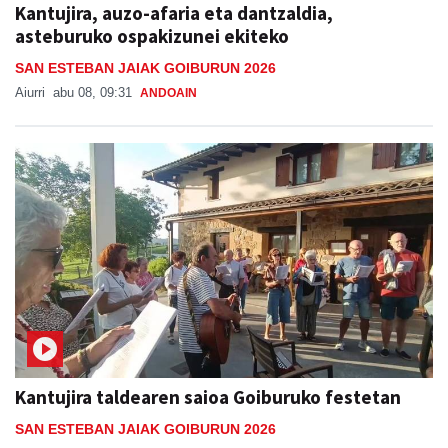
SAN ESTEBAN JAIAK GOIBURUN 2026
Aiurri
abu 08, 09:31
ANDOAIN
Kantujira taldearen saioa Goiburuko festetan
SAN ESTEBAN JAIAK GOIBURUN 2026
Jon Ander Ubeda
abu 07, 20:37
ANDOAIN