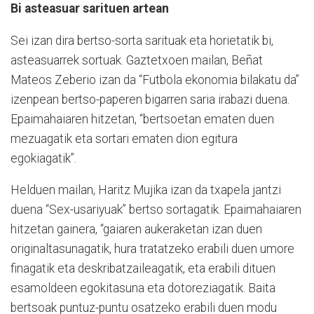
Bi asteasuar sarituen artean
Sei izan dira bertso-sorta sarituak eta horietatik bi,
asteasuarrek sortuak. Gaztetxoen mailan, Beñat
Mateos Zeberio izan da “Futbola ekonomia bilakatu da”
izenpean bertso-paperen bigarren saria irabazi duena.
Epaimahaiaren hitzetan, “bertsoetan ematen duen
mezuagatik eta sortari ematen dion egitura
egokiagatik”.
Helduen mailan, Haritz Mujika izan da txapela jantzi
duena “Sex-usariyuak” bertso sortagatik. Epaimahaiaren
hitzetan gainera, “gaiaren aukeraketan izan duen
originaltasunagatik, hura tratatzeko erabili duen umore
finagatik eta deskribatzaileagatik, eta erabili dituen
esamoldeen egokitasuna eta dotoreziagatik. Baita
bertsoak puntuz-puntu osatzeko erabili duen modu