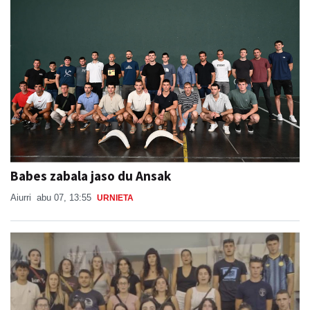
Babes zabala jaso du Ansak
Aiurri
abu 07, 13:55
URNIETA