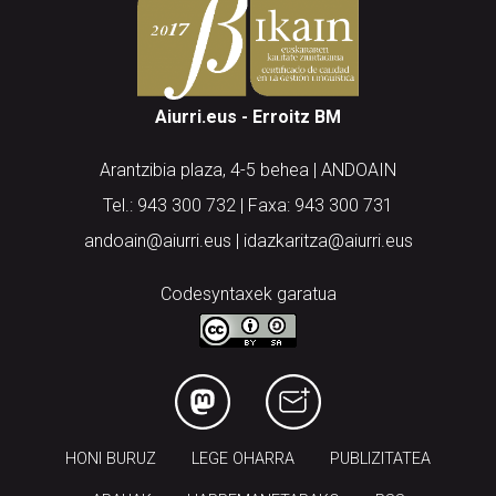
Aiurri.eus - Erroitz BM
Arantzibia plaza, 4-5 behea | ANDOAIN
Tel.: 943 300 732 | Faxa: 943 300 731
andoain@aiurri.eus | idazkaritza@aiurri.eus
Codesyntaxek garatua
HONI BURUZ
LEGE OHARRA
PUBLIZITATEA