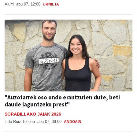
Aiurri
abu 07, 12:00
URNIETA
"Auzotarrek oso ondo erantzuten dute, beti
daude laguntzeko prest"
SORABILLAKO JAIAK 2026
Lide Ruiz Telleria
abu 07, 08:00
ANDOAIN