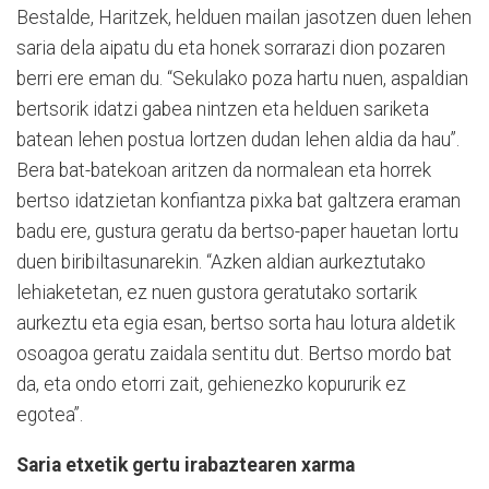
Bestalde, Haritzek, helduen mailan jasotzen duen lehen
saria dela aipatu du eta honek sorrarazi dion pozaren
berri ere eman du. “Sekulako poza hartu nuen, aspaldian
bertsorik idatzi gabea nintzen eta helduen sariketa
batean lehen postua lortzen dudan lehen aldia da hau”.
Bera bat-batekoan aritzen da normalean eta horrek
bertso idatzietan konfiantza pixka bat galtzera eraman
badu ere, gustura geratu da bertso-paper hauetan lortu
duen biribiltasunarekin. “Azken aldian aurkeztutako
lehiaketetan, ez nuen gustora geratutako sortarik
aurkeztu eta egia esan, bertso sorta hau lotura aldetik
osoagoa geratu zaidala sentitu dut. Bertso mordo bat
da, eta ondo etorri zait, gehienezko kopururik ez
egotea”.
Saria etxetik gertu irabaztearen xarma