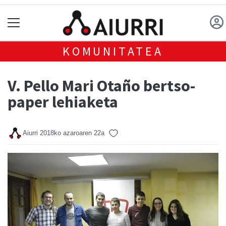
KOMUNITATEA
V. Pello Mari Otaño bertso-
paper lehiaketa
Aiurri
2018ko azaroaren 22a