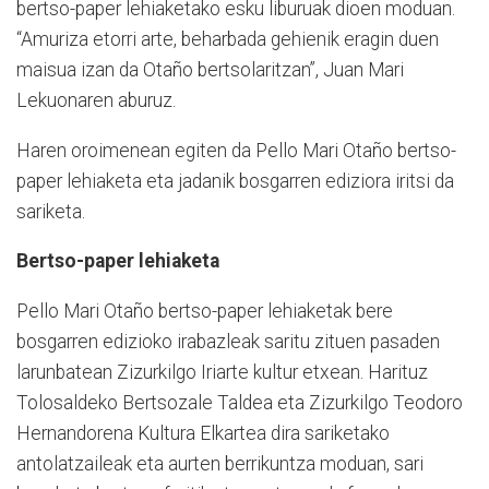
bertso-paper lehiaketako esku liburuak dioen moduan.
“Amuriza etorri arte, beharbada gehienik eragin duen
maisua izan da Otaño bertsolaritzan”, Juan Mari
Lekuonaren aburuz.
Haren oroimenean egiten da Pello Mari Otaño bertso-
paper lehiaketa eta jadanik bosgarren ediziora iritsi da
sariketa.
Bertso-paper lehiaketa
Pello Mari Otaño bertso-paper lehiaketak bere
bosgarren edizioko irabazleak saritu zituen pasaden
larunbatean Zizurkilgo Iriarte kultur etxean. Harituz
Tolosaldeko Bertsozale Taldea eta Zizurkilgo Teodoro
Hernandorena Kultura Elkartea dira sariketako
antolatzaileak eta aurten berrikuntza moduan, sari