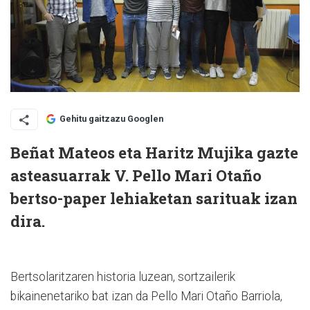
Gehitu gaitzazu Googlen
Beñat Mateos eta Haritz Mujika gazte
asteasuarrak V. Pello Mari Otaño
bertso-paper lehiaketan sarituak izan
dira.
Bertsolaritzaren historia luzean, sortzailerik
bikainenetariko bat izan da Pello Mari Otaño Barriola,