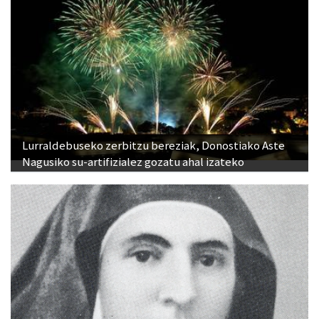
Lurraldebuseko zerbitzu bereziak, Donostiako Aste
Nagusiko su-artifizialez gozatu ahal izateko