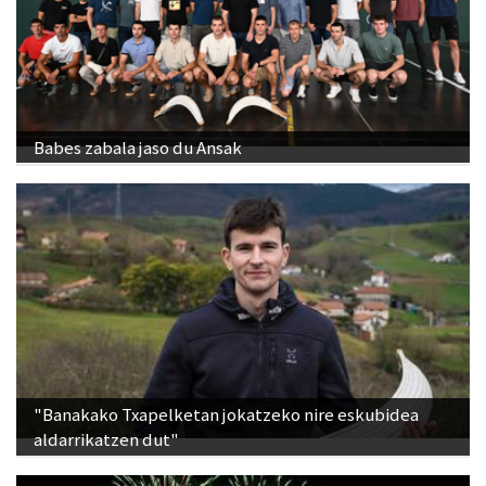
Babes zabala jaso du Ansak
"Banakako Txapelketan jokatzeko nire eskubidea
aldarrikatzen dut"