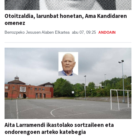
Otoitzaldia, larunbat honetan, Ama Kandidaren
omenez
Berrozpeko Jesusen Alaben Elkartea
abu 07, 09:25
ANDOAIN
Aita Larramendi ikastolako sortzaileen eta
ondorengoen arteko katebegia