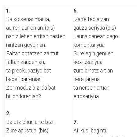
1.
6.
Kaixo senar maitia,
Izan’e fedia zan
aurren aurrenian, (bis)
gauza seriyua (bis)
nahiz lehen erritan hasten
Jauna danean dago
nintzan geyenian.
komentariyua.
Faltan botatzen zaittut
Gure egin genuen
faltan zaudenian,
sex-usariyua:
ta preokupaziyo bat
zure bihatz artian
badet barrenian:
nere jariyua
Zer moduz bizi da bat
ta nereen artian
hil ondorenian?
errosariyua.
2.
Baietz ehun urte bizi!
7.
Zure apustua. (bis)
Ai ikusi bagintu