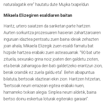
naturalagatik ere” hautatu dute Mujika txapeldun.
Mikaela Elizegiren esaldiaren baitan
Haritz, urtero saiatzen da sariketan parte hartzen.
Aurten sorkuntza prozesuaren hasieran zahartzaroaren
inguruan idaztea pentsatu zuen baina ideiak zehazten
joan ahala, Mikaela Elizegik zuen esaldi famatu bat
hizpide hartzea erabaki zuen asteasuarrak. “90 bat urte
zituela, sexurako grina noiz joaten den galdetu zioten,
eta berak zaharragoa den bati galdetzeko erantzun zion,
berak oraindik ez zuela galdu eta”. Behin abiapuntua
bilatuta, bertsoak idazteari ekin zion. Haritzen hitzetan,
“bertsoak neurri errazean egitea erabaki nuen,
hamarreko txikian alegia. Sinplea neurri aldetik, baina
bertso doinu eskertua loturak egiterako garaian”.