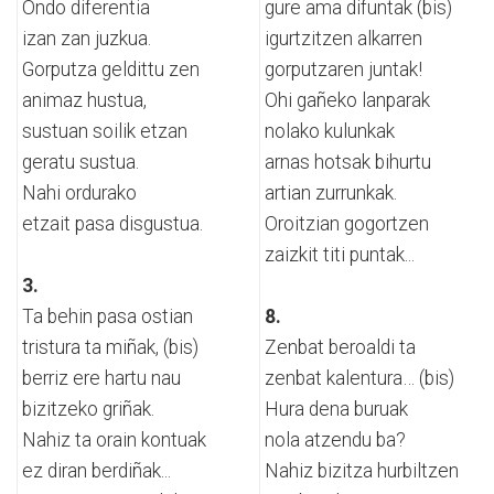
Ondo diferentia
gure ama difuntak (bis)
izan zan juzkua.
igurtzitzen alkarren
Gorputza geldittu zen
gorputzaren juntak!
animaz hustua,
Ohi gañeko lanparak
sustuan soilik etzan
nolako kulunkak
geratu sustua.
arnas hotsak bihurtu
Nahi ordurako
artian zurrunkak.
etzait pasa disgustua.
Oroitzian gogortzen
zaizkit titi puntak...
3.
Ta behin pasa ostian
8.
tristura ta miñak, (bis)
Zenbat beroaldi ta
berriz ere hartu nau
zenbat kalentura… (bis)
bizitzeko griñak.
Hura dena buruak
Nahiz ta orain kontuak
nola atzendu ba?
ez diran berdiñak...
Nahiz bizitza hurbiltzen