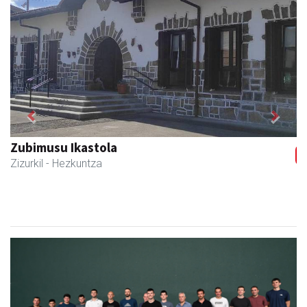
Previous
Next
Zubimusu Ikastola
Zizurkil
- Hezkuntza