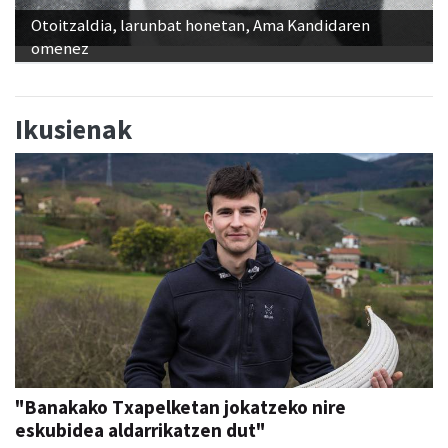
Otoitzaldia, larunbat honetan, Ama Kandidaren
omenez
Ikusienak
"Banakako Txapelketan jokatzeko nire
eskubidea aldarrikatzen dut"