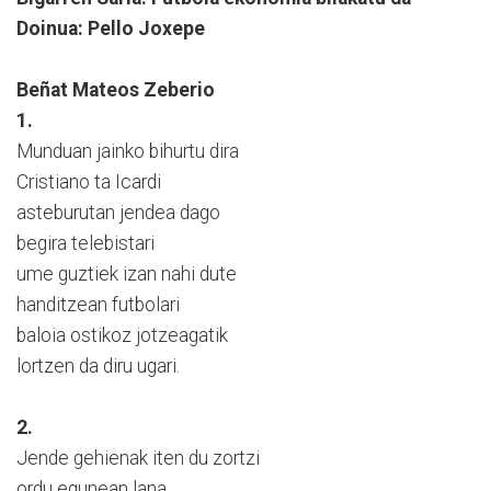
Doinua: Pello Joxepe
Beñat Mateos Zeberio
1.
Munduan jainko bihurtu dira
Cristiano ta Icardi
asteburutan jendea dago
begira telebistari
ume guztiek izan nahi dute
handitzean futbolari
baloia ostikoz jotzeagatik
lortzen da diru ugari.
2.
Jende gehienak iten du zortzi
ordu egunean lana