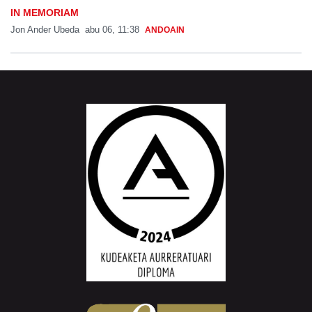
IN MEMORIAM
Jon Ander Ubeda
abu 06, 11:38
ANDOAIN