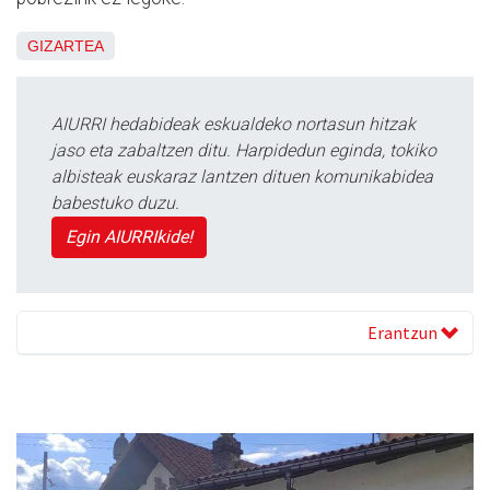
GIZARTEA
AIURRI hedabideak eskualdeko nortasun hitzak
jaso eta zabaltzen ditu. Harpidedun eginda, tokiko
albisteak euskaraz lantzen dituen komunikabidea
babestuko duzu.
Egin AIURRIkide!
Erantzun