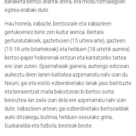
banaketa bertso afaritik atera, eta modu formalagoan
egitea erabaki dute.
Hau horrela, irabazle, bertsozale eta irabazleen
gertukoenez bete zen kultur aretoa. Bertara
gerturatutakoek, gaztetxoen (15 urtera arte), gazteen
(15-18 urte bitartekoak) eta helduen (18 urtetik aurrera)
bertso-paper hoberenak entzun eta kantatzeko tartea
ere izan zuten. Epaimahaiak gainera, aurtengo edizioan
aurkeztu diren lanen kalitatea azpimarratu nahi izan du.
Neurri, gai eta estilo ezberdinetako lanak jaso baitituzte
eta beraientzat maila bakoitzean bi bertso sorta
bereiztea lan zaila izan dela ere azpimarratu nahi izan
dute. Irabazleen artean, gai ezberdinetako bertsoaldiak
aurki ditzakegu; bulimia, helduen sexurako grina,
Euskaraldia eta futbola, besteak beste.