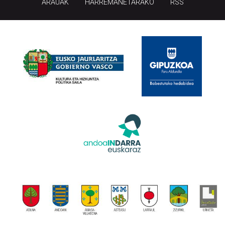
ARAUAK
HARREMANETARAKO
RSS