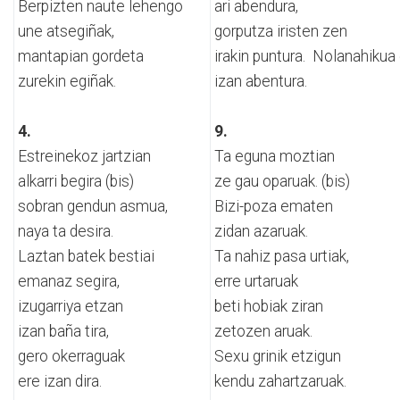
Berpizten naute lehengo
ari abendura,
une atsegiñak,
gorputza iristen zen
mantapian gordeta
irakin puntura. Nolanahikua
zurekin egiñak.
izan abentura.
4.
9.
Estreinekoz jartzian
Ta eguna moztian
alkarri begira (bis)
ze gau oparuak. (bis)
sobran gendun asmua,
Bizi-poza ematen
naya ta desira.
zidan azaruak.
Laztan batek bestiai
Ta nahiz pasa urtiak,
emanaz segira,
erre urtaruak
izugarriya etzan
beti hobiak ziran
izan baña tira,
zetozen aruak.
gero okerraguak
Sexu grinik etzigun
ere izan dira.
kendu zahartzaruak.