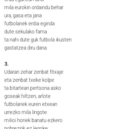
mila eurokin ordaindu behar
ura, gasa eta jana
futbolariek erdia eginda
dute sekulako fama
ta nahi dute guk futbola ikusten
gastatzea diru dana.
3.
Udaran zehar zenbat fitxaje
eta zenbat txeke kolpe
ta bitartean pertsona asko
goseak hiltzen, arlote
futbolariek euren etxean
urrezko mila lingote
milioi horiek banatu ezkero
pobrezirik ez legoke.