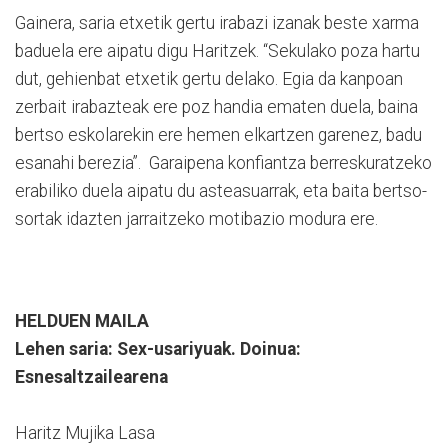
Gainera, saria etxetik gertu irabazi izanak beste xarma
baduela ere aipatu digu Haritzek. “Sekulako poza hartu
dut, gehienbat etxetik gertu delako. Egia da kanpoan
zerbait irabazteak ere poz handia ematen duela, baina
bertso eskolarekin ere hemen elkartzen garenez, badu
esanahi berezia”. Garaipena konfiantza berreskuratzeko
erabiliko duela aipatu du asteasuarrak, eta baita bertso-
sortak idazten jarraitzeko motibazio modura ere.
HELDUEN MAILA
Lehen saria: Sex-usariyuak. Doinua:
Esnesaltzailearena
Haritz Mujika Lasa