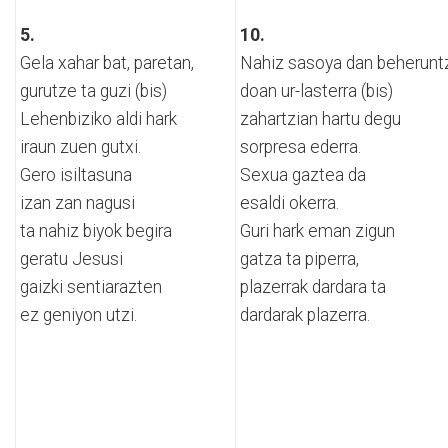
5.
10.
Gela xahar bat, paretan,
Nahiz sasoya dan beherunt
gurutze ta guzi (bis)
doan ur-lasterra (bis)
Lehenbiziko aldi hark
zahartzian hartu degu
iraun zuen gutxi.
sorpresa ederra.
Gero isiltasuna
Sexua gaztea da
izan zan nagusi
esaldi okerra.
ta nahiz biyok begira
Guri hark eman zigun
geratu Jesusi
gatza ta piperra,
gaizki sentiarazten
plazerrak dardara ta
ez geniyon utzi.
dardarak plazerra.