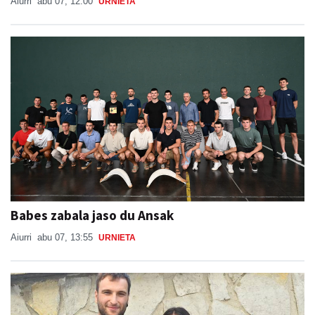
Aiurri
abu 07, 12:00
URNIETA
Babes zabala jaso du Ansak
Aiurri
abu 07, 13:55
URNIETA