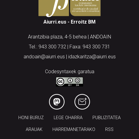
Aiurri.eus - Erroitz BM
Arantzibia plaza, 4-5 behea | ANDOAIN
Tel.: 943 300 732 | Faxa: 943 300 731
andoain@aiurri.eus | idazkaritza@aiurri.eus
Codesyntaxek garatua
HONI BURUZ
LEGE OHARRA
PUBLIZITATEA
ARAUAK
HARREMANETARAKO
RSS