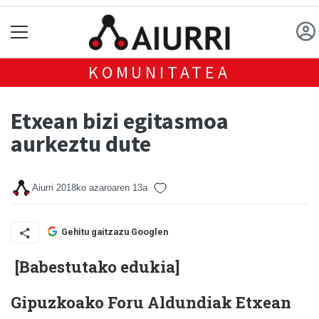
KOMUNITATEA
Etxean bizi egitasmoa
aurkeztu dute
Aiurri
2018ko azaroaren 13a
Gehitu gaitzazu Googlen
[Babestutako edukia]
Gipuzkoako Foru Aldundiak Etxean