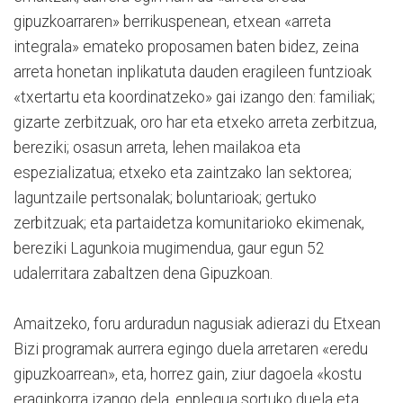
gipuzkoarraren» berrikuspenean, etxean «arreta
integrala» emateko proposamen baten bidez, zeina
arreta honetan inplikatuta dauden eragileen funtzioak
«txertartu eta koordinatzeko» gai izango den: familiak;
gizarte zerbitzuak, oro har eta etxeko arreta zerbitzua,
bereziki; osasun arreta, lehen mailakoa eta
espezializatua; etxeko eta zaintzako lan sektorea;
laguntzaile pertsonalak; boluntarioak; gertuko
zerbitzuak; eta partaidetza komunitarioko ekimenak,
bereziki Lagunkoia mugimendua, gaur egun 52
udalerritara zabaltzen dena Gipuzkoan.
Amaitzeko, foru arduradun nagusiak adierazi du Etxean
Bizi programak aurrera egingo duela arretaren «eredu
gipuzkoarrean», eta, horrez gain, ziur dagoela «kostu
eraginkorra izango dela, enplegua sortuko duela eta