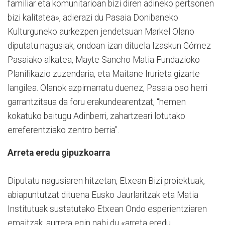
familiar eta komunitarioan bizi diren adineko pertsonen
bizi kalitatea», adierazi du Pasaia Donibaneko
Kulturguneko aurkezpen jendetsuan Markel Olano
diputatu nagusiak, ondoan izan dituela Izaskun Gómez
Pasaiako alkatea, Mayte Sancho Matia Fundazioko
Planifikazio zuzendaria, eta Maitane Irurieta gizarte
langilea. Olanok azpimarratu duenez, Pasaia oso herri
garrantzitsua da foru erakundearentzat, “hemen
kokatuko baitugu Adinberri, zahartzeari lotutako
erreferentziako zentro berria”.
Arreta eredu gipuzkoarra
Diputatu nagusiaren hitzetan, Etxean Bizi proiektuak,
abiapuntutzat dituena Eusko Jaurlaritzak eta Matia
Institutuak sustatutako Etxean Ondo esperientziaren
emaitzak, aurrera egin nahi du «arreta eredu