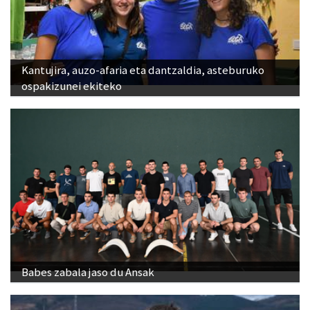
Kantujira, auzo-afaria eta dantzaldia, asteburuko
ospakizunei ekiteko
Babes zabala jaso du Ansak