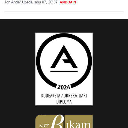
Jon Ander Ubeda
abu 07, 20:37
ANDOAIN