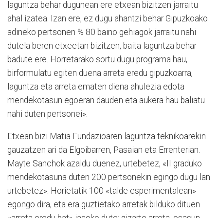
laguntza behar dugunean ere etxean bizitzen jarraitu
ahal izatea. Izan ere, ez dugu ahantzi behar Gipuzkoako
adineko pertsonen % 80 baino gehiagok jarraitu nahi
dutela beren etxeetan bizitzen, baita laguntza behar
badute ere. Horretarako sortu dugu programa hau,
birformulatu egiten duena arreta eredu gipuzkoarra,
laguntza eta arreta ematen diena ahulezia edota
mendekotasun egoeran dauden eta aukera hau baliatu
nahi duten pertsonei».
Etxean bizi Matia Fundazioaren laguntza teknikoarekin
gauzatzen ari da Elgoibarren, Pasaian eta Errenterian.
Mayte Sanchok azaldu duenez, urtebetez, «II graduko
mendekotasuna duten 200 pertsonekin egingo dugu lan
urtebetez». Horietatik 100 «talde esperimentalean»
egongo dira, eta era guztietako arretak bilduko dituen
«arreta eredu bat» jasoko dute: gizarte arreta, osasun