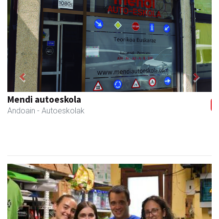
Previous
Next
Mendi autoeskola
Andoain
- Autoeskolak