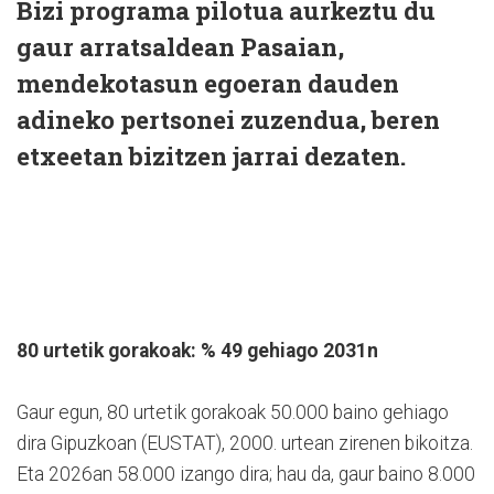
Bizi programa pilotua aurkeztu du
gaur arratsaldean Pasaian,
mendekotasun egoeran dauden
adineko pertsonei zuzendua, beren
etxeetan bizitzen jarrai dezaten.
80 urtetik gorakoak: % 49 gehiago 2031n
Gaur egun, 80 urtetik gorakoak 50.000 baino gehiago
dira Gipuzkoan (EUSTAT), 2000. urtean zirenen bikoitza.
Eta 2026an 58.000 izango dira; hau da, gaur baino 8.000