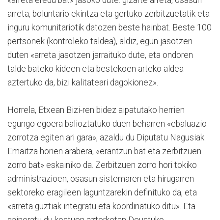
arreta, boluntario ekintza eta gertuko zerbitzuetatik eta
inguru komunitariotik datozen beste hainbat. Beste 100
pertsonek (kontroleko taldea), aldiz, egun jasotzen
duten «arreta jasotzen jarraituko dute, eta ondoren
talde bateko kideen eta bestekoen arteko aldea
aztertuko da, bizi kalitateari dagokionez».
Horrela, Etxean Bizi-ren bidez aipatutako herrien
egungo egoera balioztatuko duen beharren «ebaluazio
zorrotza egiten ari gara», azaldu du Diputatu Nagusiak.
Emaitza horien arabera, «erantzun bat eta zerbitzuen
zorro bat» eskainiko da. Zerbitzuen zorro hori tokiko
administrazioen, osasun sistemaren eta hirugarren
sektoreko eragileen laguntzarekin definituko da, eta
«arreta guztiak integratu eta koordinatuko ditu». Eta
gaineratu du kostuen azterketan Deustuko