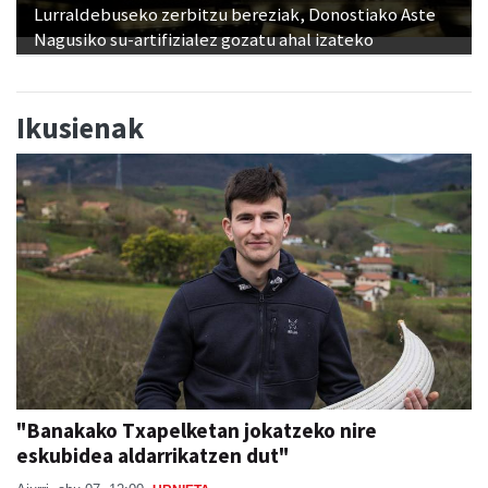
Lurraldebuseko zerbitzu bereziak, Donostiako Aste
Nagusiko su-artifizialez gozatu ahal izateko
Ikusienak
"Banakako Txapelketan jokatzeko nire
eskubidea aldarrikatzen dut"