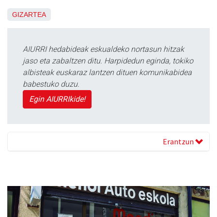
GIZARTEA
AIURRI hedabideak eskualdeko nortasun hitzak
jaso eta zabaltzen ditu. Harpidedun eginda, tokiko
albisteak euskaraz lantzen dituen komunikabidea
babestuko duzu.
Egin AIURRIkide!
Erantzun