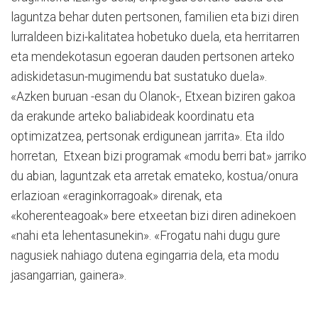
laguntza behar duten pertsonen, familien eta bizi diren
lurraldeen bizi-kalitatea hobetuko duela, eta herritarren
eta mendekotasun egoeran dauden pertsonen arteko
adiskidetasun-mugimendu bat sustatuko duela».
«Azken buruan -esan du Olanok-, Etxean biziren gakoa
da erakunde arteko baliabideak koordinatu eta
optimizatzea, pertsonak erdigunean jarrita». Eta ildo
horretan, Etxean bizi programak «modu berri bat» jarriko
du abian, laguntzak eta arretak emateko, kostua/onura
erlazioan «eraginkorragoak» direnak, eta
«koherenteagoak» bere etxeetan bizi diren adinekoen
«nahi eta lehentasunekin». «Frogatu nahi dugu gure
nagusiek nahiago dutena egingarria dela, eta modu
jasangarrian, gainera».