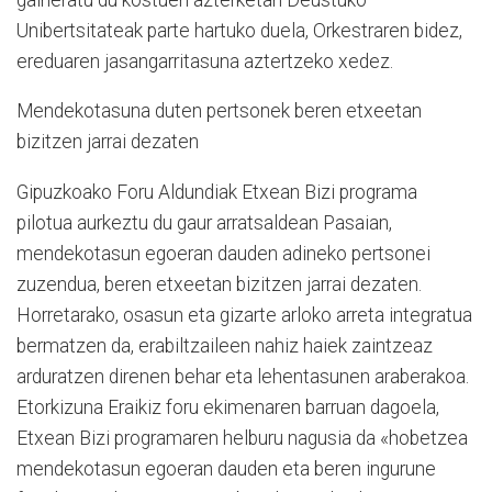
Unibertsitateak parte hartuko duela, Orkestraren bidez,
ereduaren jasangarritasuna aztertzeko xedez.
Mendekotasuna duten pertsonek beren etxeetan
bizitzen jarrai dezaten
Gipuzkoako Foru Aldundiak Etxean Bizi programa
pilotua aurkeztu du gaur arratsaldean Pasaian,
mendekotasun egoeran dauden adineko pertsonei
zuzendua, beren etxeetan bizitzen jarrai dezaten.
Horretarako, osasun eta gizarte arloko arreta integratua
bermatzen da, erabiltzaileen nahiz haiek zaintzeaz
arduratzen direnen behar eta lehentasunen araberakoa.
Etorkizuna Eraikiz foru ekimenaren barruan dagoela,
Etxean Bizi programaren helburu nagusia da «hobetzea
mendekotasun egoeran dauden eta beren ingurune