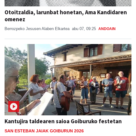
Otoitzaldia, larunbat honetan, Ama Kandidaren
omenez
Berrozpeko Jesusen Alaben Elkartea
abu 07, 09:25
ANDOAIN
Kantujira taldearen saioa Goiburuko festetan
SAN ESTEBAN JAIAK GOIBURUN 2026