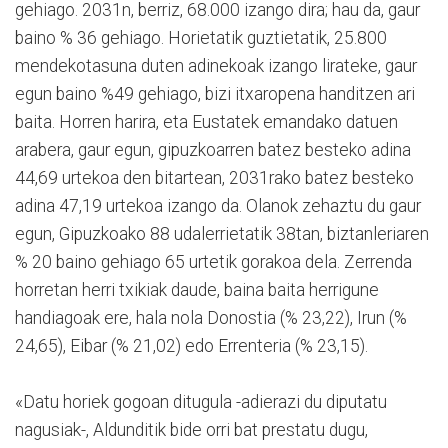
gehiago. 2031n, berriz, 68.000 izango dira; hau da, gaur
baino % 36 gehiago. Horietatik guztietatik, 25.800
mendekotasuna duten adinekoak izango lirateke, gaur
egun baino %49 gehiago, bizi itxaropena handitzen ari
baita. Horren harira, eta Eustatek emandako datuen
arabera, gaur egun, gipuzkoarren batez besteko adina
44,69 urtekoa den bitartean, 2031rako batez besteko
adina 47,19 urtekoa izango da. Olanok zehaztu du gaur
egun, Gipuzkoako 88 udalerrietatik 38tan, biztanleriaren
% 20 baino gehiago 65 urtetik gorakoa dela. Zerrenda
horretan herri txikiak daude, baina baita herrigune
handiagoak ere, hala nola Donostia (% 23,22), Irun (%
24,65), Eibar (% 21,02) edo Errenteria (% 23,15).
«Datu horiek gogoan ditugula -adierazi du diputatu
nagusiak-, Aldunditik bide orri bat prestatu dugu,