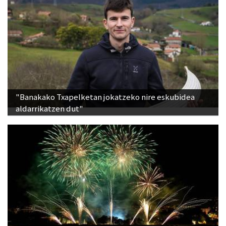
"Banakako Txapelketan jokatzeko nire eskubidea
aldarrikatzen dut"