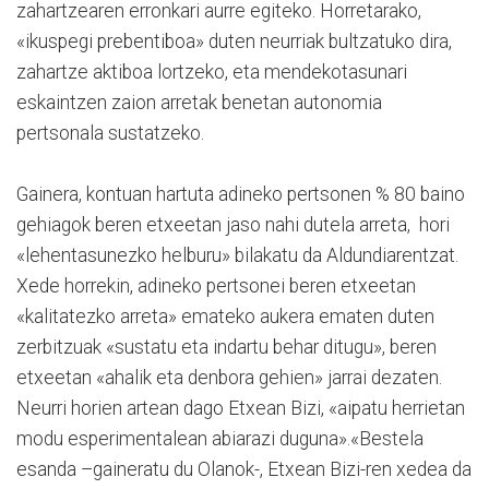
zahartzearen erronkari aurre egiteko. Horretarako,
«ikuspegi prebentiboa» duten neurriak bultzatuko dira,
zahartze aktiboa lortzeko, eta mendekotasunari
eskaintzen zaion arretak benetan autonomia
pertsonala sustatzeko.
Gainera, kontuan hartuta adineko pertsonen % 80 baino
gehiagok beren etxeetan jaso nahi dutela arreta, hori
«lehentasunezko helburu» bilakatu da Aldundiarentzat.
Xede horrekin, adineko pertsonei beren etxeetan
«kalitatezko arreta» emateko aukera ematen duten
zerbitzuak «sustatu eta indartu behar ditugu», beren
etxeetan «ahalik eta denbora gehien» jarrai dezaten.
Neurri horien artean dago Etxean Bizi, «aipatu herrietan
modu esperimentalean abiarazi duguna».«Bestela
esanda –gaineratu du Olanok-, Etxean Bizi-ren xedea da