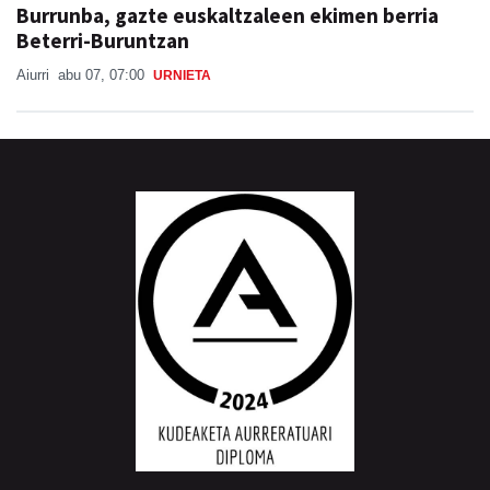
Burrunba, gazte euskaltzaleen ekimen berria
Beterri-Buruntzan
Aiurri
abu 07, 07:00
URNIETA