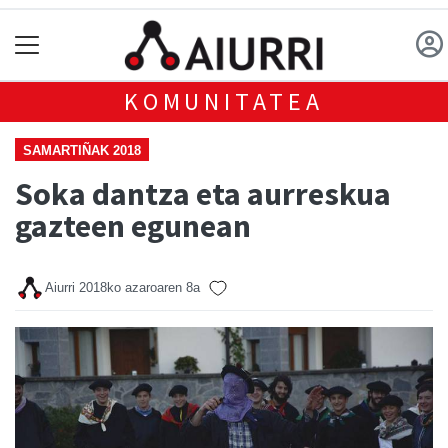
KOMUNITATEA
SAMARTIÑAK 2018
Soka dantza eta aurreskua
gazteen egunean
Aiurri
2018ko azaroaren 8a