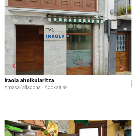
Previous
Next
Eizmendi anaiak
Amasa-Villabona
- Armategia