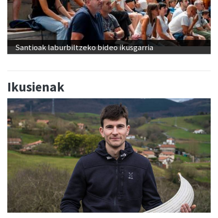
Santioak laburbiltzeko bideo ikusgarria
Ikusienak