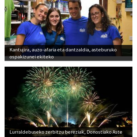
Kantujira, auzo-afaria eta dantzaldia, asteburuko
ospakizunei ekiteko
Lurraldebuseko zerbitzu bereziak, Donostiako Aste