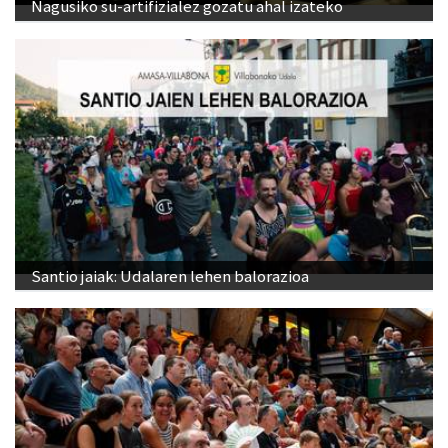
Nagusiko su-artifizialez gozatu ahal izateko
Santio jaiak: Udalaren lehen balorazioa