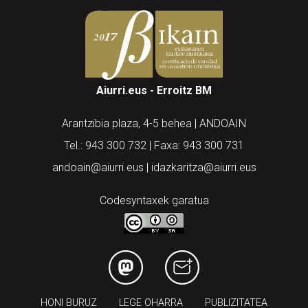
Aiurri.eus - Erroitz BM
Arantzibia plaza, 4-5 behea | ANDOAIN
Tel.: 943 300 732 | Faxa: 943 300 731
andoain@aiurri.eus | idazkaritza@aiurri.eus
Codesyntaxek garatua
HONI BURUZ
LEGE OHARRA
PUBLIZITATEA