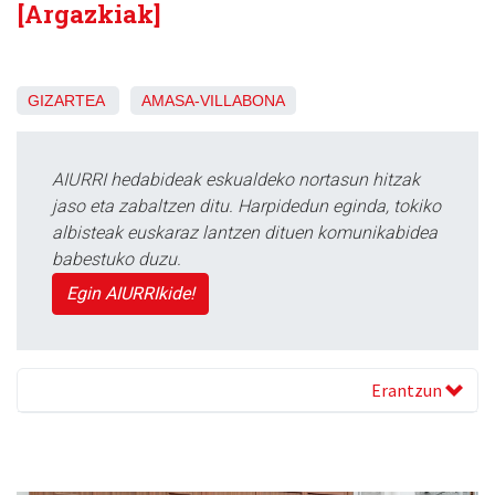
[Argazkiak]
GIZARTEA
AMASA-VILLABONA
AIURRI hedabideak eskualdeko nortasun hitzak
jaso eta zabaltzen ditu. Harpidedun eginda, tokiko
albisteak euskaraz lantzen dituen komunikabidea
babestuko duzu.
Egin AIURRIkide!
Erantzun