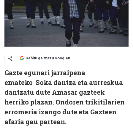
Gehitu gaitzazu Googlen
Gazte egunari jarraipena
emateko
Soka dantza eta aurreskua
dantzatu dute Amasar gazteek
herriko plazan. Ondoren trikitilarien
erromeria izango dute eta Gazteen
afaria gau partean.