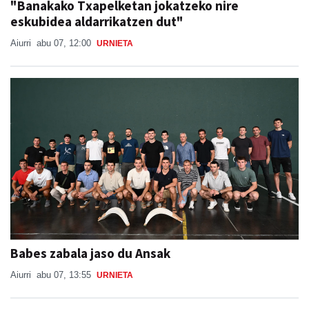
"Banakako Txapelketan jokatzeko nire
eskubidea aldarrikatzen dut"
Aiurri
abu 07, 12:00
URNIETA
Babes zabala jaso du Ansak
Aiurri
abu 07, 13:55
URNIETA