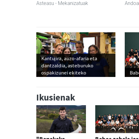
Asteasu
- Mekanizatuak
Andoa
Kantujira, auzo-afaria eta
dantzaldia, asteburuko
ospakizunei ekiteko
Babe
Ikusienak
"Banakako
Babes zabala ja