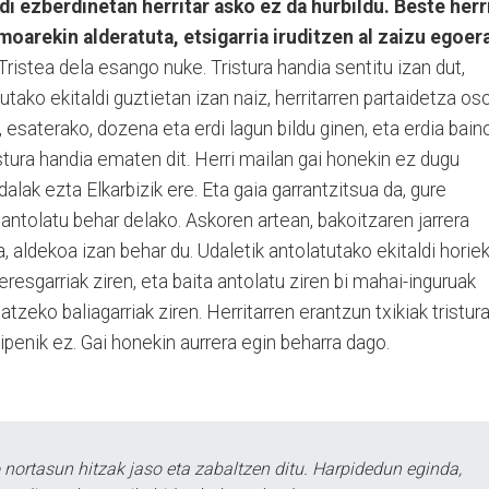
i ezberdinetan herritar asko ez da hurbildu. Beste herr
oarekin alderatuta, etsigarria iruditzen al zaizu egoer
 Tristea dela esango nuke. Tristura handia sentitu izan dut,
tako ekitaldi guztietan izan naiz, herritarren partaidetza os
n, esaterako, dozena eta erdi lagun bildu ginen, eta erdia bain
tura handia ematen dit. Herri mailan gai honekin ez dugu
dalak ezta Elkarbizik ere. Eta gaia garrantzitsua da, gure
 antolatu behar delako. Askoren artean, bakoitzaren jarrera
a, aldekoa izan behar du. Udaletik antolatutako ekitaldi horie
resgarriak ziren, eta baita antolatu ziren bi mahai-inguruak
datzeko baliagarriak ziren. Herritarren erantzun txikiak tristur
tsipenik ez. Gai honekin aurrera egin beharra dago.
ortasun hitzak jaso eta zabaltzen ditu. Harpidedun eginda,