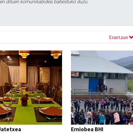
tzen dituen komunikabidea babestuko duzu.
Erantzun
Jatetxea
Erniobea BHI