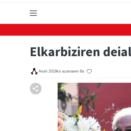
Elkarbiziren dei
Aiurri
2018ko azaroaren 8a