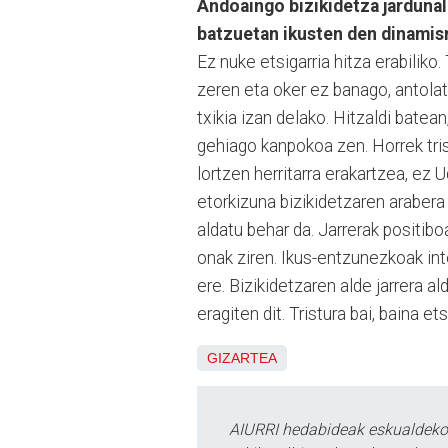
Andoaingo bizikidetza jardunald
batzuetan ikusten den dinamism
Ez nuke etsigarria hitza erabiliko.
zeren eta oker ez banago, antolatu
txikia izan delako. Hitzaldi batea
gehiago kanpokoa zen. Horrek tris
lortzen herritarra erakartzea, ez U
etorkizuna bizikidetzaren arabera
aldatu behar da. Jarrerak positibo
onak ziren. Ikus-entzunezkoak inte
ere. Bizikidetzaren alde jarrera al
eragiten dit. Tristura bai, baina e
GIZARTEA
AIURRI hedabideak eskualdeko n