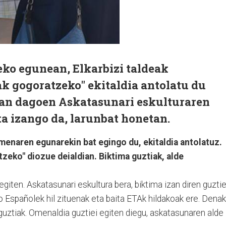
ko egunean, Elkarbizi taldeak
k gogoratzeko" ekitaldia antolatu du
ean dagoen Askatasunari eskulturaren
ta izango da, larunbat honetan.
imenaren egunarekin bat egingo du, ekitaldia antolatuz.
zeko" diozue deialdian. Biktima guztiak, alde
egiten. Askatasunari eskultura bera, biktima izan diren guztie
o Españolek hil zituenak eta baita ETAk hildakoak ere. Denak
guztiak. Omenaldia guztiei egiten diegu, askatasunaren alde