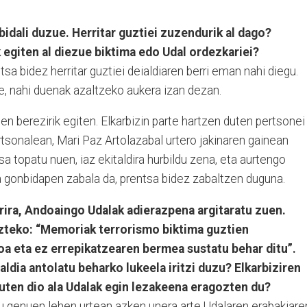
 bidali duzue. Herritar guztiei zuzendurik al dago?
egiten al diezue biktima edo Udal ordezkariei?
tsa bidez herritar guztiei deialdiaren berri eman nahi diegu.
e, nahi duenak azaltzeko aukera izan dezan.
n berezirik egiten. Elkarbizin parte hartzen duten pertsonei
ertsonalean, Mari Paz Artolazabal urtero jakinaren gainean
a topatu nuen, iaz ekitaldira hurbildu zena, eta aurtengo
a gonbidapen zabala da, prentsa bidez zabaltzen duguna.
ira, Andoaingo Udalak adierazpena argitaratu zuen.
zteko: “Memoriak terrorismo biktima guztien
a eta ez errepikatzearen bermea sustatu behar ditu”.
aldia antolatu beharko lukeela iritzi duzu? Elkarbiziren
zuten dio ala Udalak egin lezakeena eragozten du?
atu genuen lehen urtean azken unera arte Udalaren erabakiare