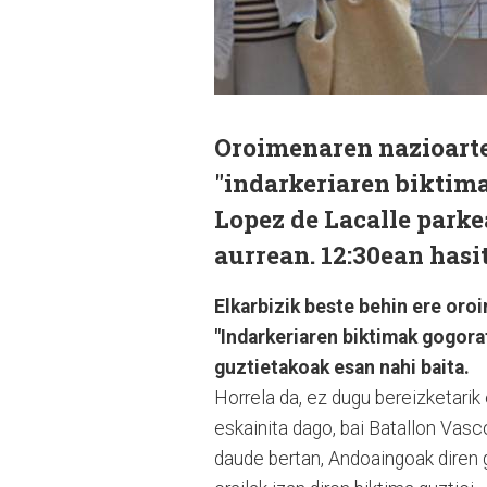
Oroimenaren nazioarte
"indarkeriaren biktima
Lopez de Lacalle park
aurrean. 12:30ean hasi
Elkarbizik beste behin ere oro
"Indarkeriaren biktimak gogorat
guztietakoak esan nahi baita.
Horrela da, ez dugu bereizketarik 
eskainita dago, bai Batallon Vasc
daude bertan, Andoaingoak diren 