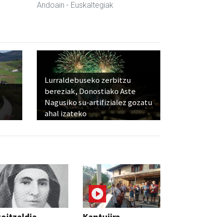
Andoain
- Euskaltegiak
Lurraldebuseko zerbitzu
bereziak, Donostiako Aste
Nagusiko su-artifizialez gozatu
ahal izateko
oitzaldia,
Kantujira