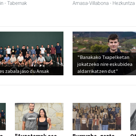
in
- Tabernak
Amasa-Villabona
- Hezkuntza
"Banakako Txapelketan
jokatzeko nire eskubidea
s zabala jaso du Ansak
aldarrikatzen dut"
so
"Auzotarrek oso
Burrunba, gazte
Ot