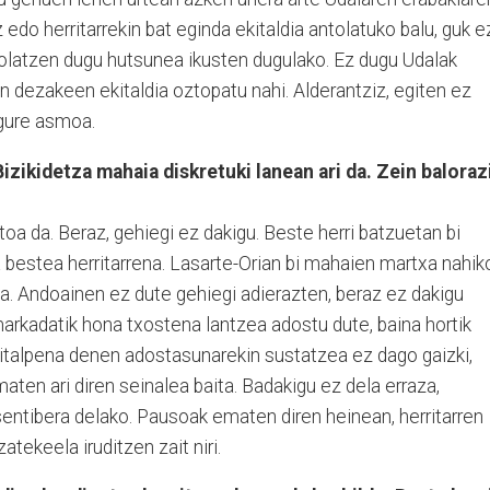
 edo herritarrekin bat eginda ekitaldia antolatuko balu, guk e
olatzen dugu hutsunea ikusten dugulako. Ez dugu Udalak
n dezakeen ekitaldia oztopatu nahi. Alderantziz, egiten ez
 gure asmoa.
izikidetza mahaia diskretuki lanean ari da. Zein baloraz
toa da. Beraz, gehiegi ez dakigu. Beste herri batzuetan bi
 bestea herritarrena. Lasarte-Orian bi mahaien martxa nahik
ea. Andoainen ez dute gehiegi adierazten, beraz ez dakigu
arkadatik hona txostena lantzea adostu dute, baina hortik
gitalpena denen adostasunarekin sustatzea ez dago gaizki,
aten ari diren seinalea baita. Badakigu ez dela erraza,
 sentibera delako. Pausoak ematen diren heinean, herritarren
tekeela iruditzen zait niri.