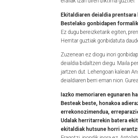
erailak izan diren biktima guztiei.
Ekitaldiaren deialdia prentsara
Bestelako gonbidapen formalik 
Ez dugu bereizketarik egiten, pren
Herritar guztiak gonbidatuta daud
Zuzenean ez diogu inori gonbidape
deialdia bidaltzen diegu. Maila p
jartzen dut. Lehengoan kalean Ans
deialdiaren berri eman nion. Gure
Iazko memoriaren egunaren har
Besteak beste, honakoa adiera
errekonozimendua, erreparazio
Udalak herritarrekin batera ekit
ekitaldiak hutsune horri erant
Eragotzi, inondik inora ez. Antol