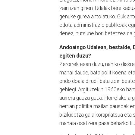
zain izan ginen. Udalak bere kabuz
genuke gurea antolatuko. Guk ant
edota administrazio publikoak egi
denez, hutsune hori betetzea da
Andoaingo Udalean, bestalde, B
egiten duzu?
Zerorrek esan duzu, nahiko diskre
mahai daude, bata politikoena eta
ondo doala dirudi, bata zein best
gehiegi. Argituzekin 1960eko ham
aurrera gauza gutxi. Horrelako ar
herrian politika mailan pausoak em
bizikidetza gaia korapilatsua eta
mahaia osatzera pasa beharko litza