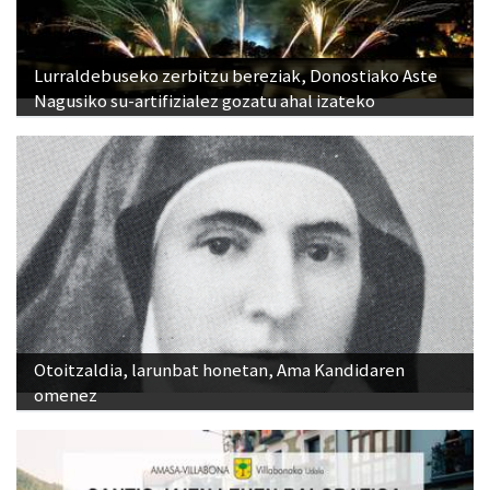
Lurraldebuseko zerbitzu bereziak, Donostiako Aste
Nagusiko su-artifizialez gozatu ahal izateko
Otoitzaldia, larunbat honetan, Ama Kandidaren
omenez