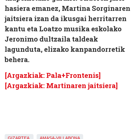
hasiera emanez, Martina Sorginaren
jaitsiera izan da ikusgai herritarren
kantu eta Loatzo musika eskolako
Jeronimo dultzaila taldeak
lagunduta, elizako kanpandorretik
behera.
[Argazkiak: Pala+Frontenis]
[Argazkiak: Martinaren jaitsiera]
GIZARTEA
AMASA-VILLABONA