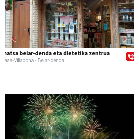
Previous
Next
Eizmendi ile-apaindegia
Amasa-Villabona
- Ile-apaindegiak