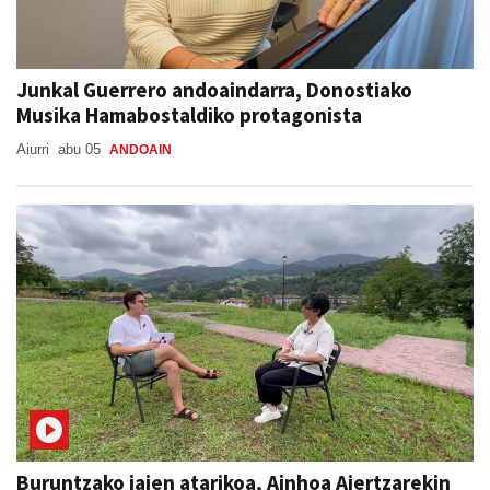
Junkal Guerrero andoaindarra, Donostiako
Musika Hamabostaldiko protagonista
Aiurri
abu 05
ANDOAIN
Buruntzako jaien atarikoa, Ainhoa Aiertzarekin