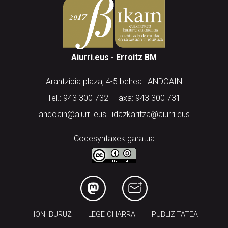
Aiurri.eus - Erroitz BM
Arantzibia plaza, 4-5 behea | ANDOAIN
Tel.: 943 300 732 | Faxa: 943 300 731
andoain@aiurri.eus | idazkaritza@aiurri.eus
Codesyntaxek garatua
HONI BURUZ
LEGE OHARRA
PUBLIZITATEA