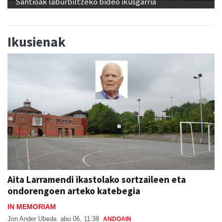
Santioak laburbiltzeko bideo ikusgarria
Ikusienak
Aita Larramendi ikastolako sortzaileen eta
ondorengoen arteko katebegia
IN MEMORIAM
Jon Ander Ubeda
abu 06, 11:38
ANDOAIN