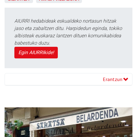
AIURRI hedabideak eskualdeko nortasun hitzak
jaso eta zabaltzen ditu. Harpidedun eginda, tokiko
albisteak euskaraz lantzen dituen komunikabidea
babestuko duzu.
Egin AIURRIkide!
Erantzun