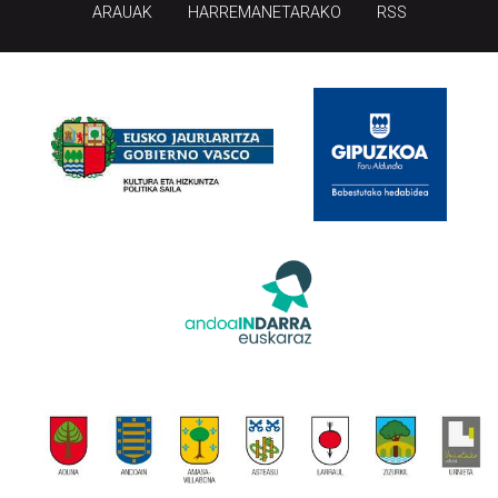
ARAUAK
HARREMANETARAKO
RSS