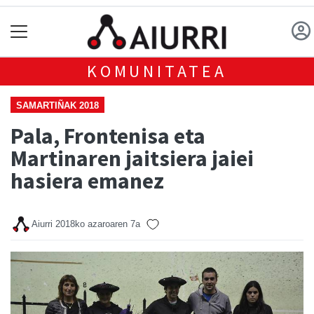
KOMUNITATEA
SAMARTIÑAK 2018
Pala, Frontenisa eta
Martinaren jaitsiera jaiei
hasiera emanez
Aiurri
2018ko azaroaren 7a