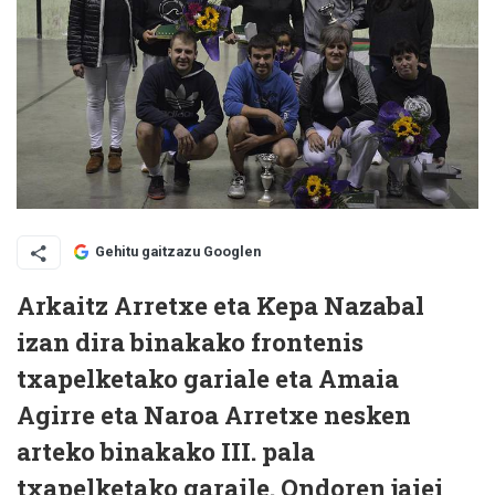
Gehitu gaitzazu Googlen
Arkaitz Arretxe eta Kepa Nazabal
izan dira binakako frontenis
txapelketako gariale eta Amaia
Agirre eta Naroa Arretxe nesken
arteko binakako III. pala
txapelketako garaile. Ondoren jaiei