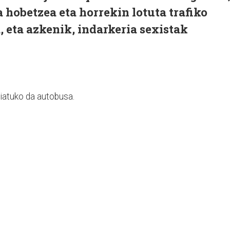
hobetzea eta horrekin lotuta trafiko
 eta azkenik, indarkeria sexistak
biatuko da autobusa.