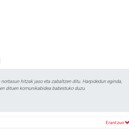
ortasun hitzak jaso eta zabaltzen ditu. Harpidedun eginda,
tzen dituen komunikabidea babestuko duzu.
Erantzun