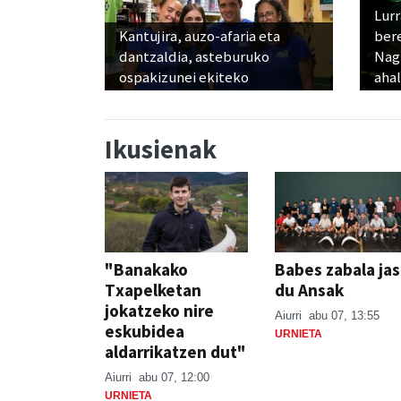
Lur
Kantujira, auzo-afaria eta
ber
dantzaldia, asteburuko
Nagu
ospakizunei ekiteko
ahal
Ikusienak
"Banakako
Babes zabala ja
Txapelketan
du Ansak
jokatzeko nire
Aiurri
abu 07, 13:55
eskubidea
URNIETA
aldarrikatzen dut"
Aiurri
abu 07, 12:00
URNIETA