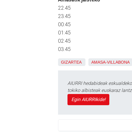
22.45
23:45
00:45
01:45
02:45
03:45
GIZARTEA
AMASA-VILLABONA
AIURRI hedabideak eskualdeko n
tokiko albisteak euskaraz lan
Egin AIURRIkide!