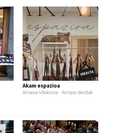
Akam espazioa
Amasa-Villabona
- Arropa-dendak