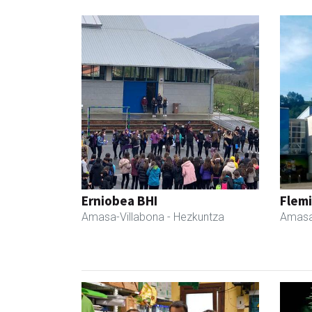
Erniobea BHI
Flemi
Amasa-Villabona
- Hezkuntza
Amasa