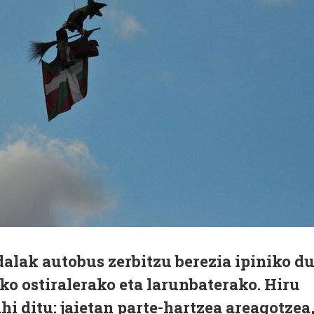
lak autobus zerbitzu berezia ipiniko d
ko ostiralerako eta larunbaterako. Hiru
hi ditu: jaietan parte-hartzea areagotzea