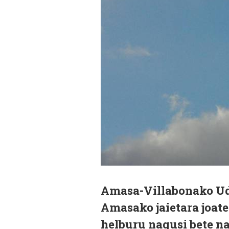
Amasa-Villabonako Uda
Amasako jaietara joate
helburu nagusi bete na