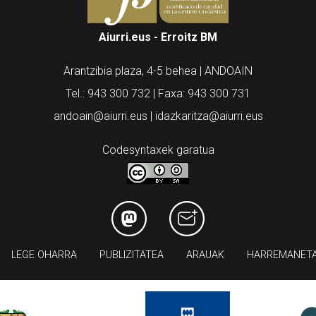
Aiurri.eus - Erroitz BM
Arantzibia plaza, 4-5 behea | ANDOAIN
Tel.: 943 300 732 | Faxa: 943 300 731
andoain@aiurri.eus | idazkaritza@aiurri.eus
Codesyntaxek garatua
LEGE OHARRA
PUBLIZITATEA
ARAUAK
HARREMANET