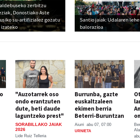
raldebuseko zerbitzu
eziak, Donostiako Aste
siko su-artifizialez gozatu
Santio jaiak: Udalaren lehe
 izateko
balorazioa
so
"Auzotarrek oso
Burrunba, gazte
Ot
ondo erantzuten
euskaltzaleen
la
dute, beti daude
ekimen berria
A
laguntzeko prest"
Beterri-Buruntzan
o
SORABILLAKO JAIAK
Aiurri
abu 07, 07:00
Be
2026
Ala
URNIETA
Lide Ruiz Telleria
abu