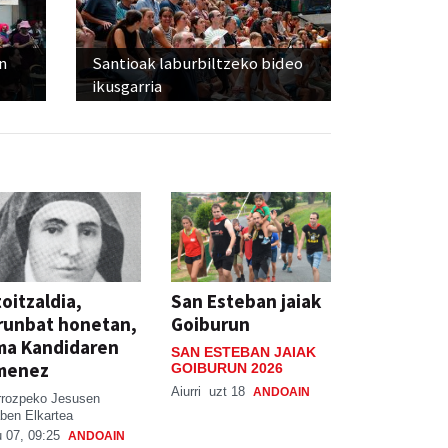
n
Santioak laburbiltzeko bideo
ikusgarria
oitzaldia,
San Esteban jaiak
runbat honetan,
Goiburun
ma Kandidaren
SAN ESTEBAN JAIAK
menez
GOIBURUN 2026
Aiurri
uzt 18
ANDOAIN
rrozpeko Jesusen
ben Elkartea
 07, 09:25
ANDOAIN