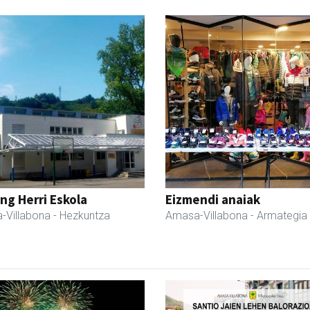
ng Herri Eskola
Eizmendi anaiak
-Villabona
- Hezkuntza
Amasa-Villabona
- Armategia