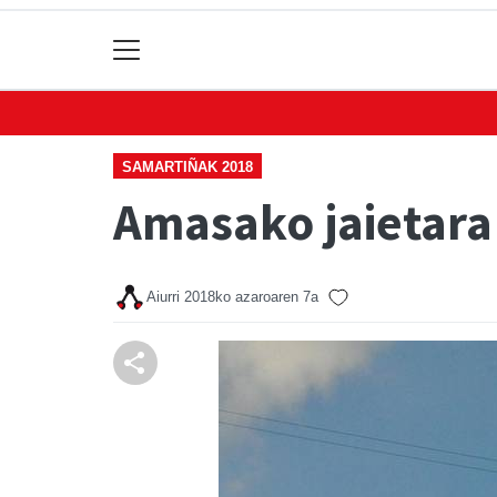
SAMARTIÑAK 2018
Amasako jaietara
Aiurri
2018ko azaroaren 7a