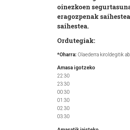
oinezkoen segurtasuna 
eragozpenak saihestea,
saihestea.
Ordutegiak:
*Oharra:
Olaederra kiroldegitik a
Amasa igotzeko
22:30
23:30
00:30
01:30
02.30
03:30
Amasatik jaisteko