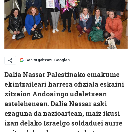
Gehitu gaitzazu Googlen
Dalia Nassar Palestinako emakume
ekintzaileari harrera ofiziala eskaini
zitzaion Andoaingo udaletxean
astelehenean. Dalia Nassar aski
ezaguna da nazioartean, maiz ikusi
izan delako Israelgo soldaduei aurre