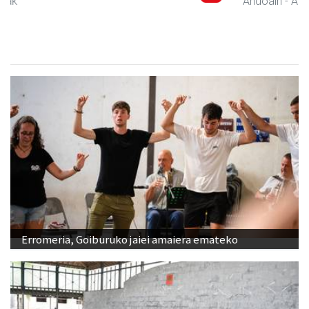
Andoain
- Aholkularitza
Erromeria, Goiburuko jaiei amaiera emateko