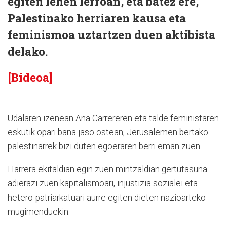
egiten lehen lerroan, eta batez ere,
Palestinako herriaren kausa eta
feminismoa uztartzen duen aktibista
delako.
[Bideoa]
Udalaren izenean Ana Carrereren eta talde feministaren
eskutik opari bana jaso ostean, Jerusalemen bertako
palestinarrek bizi duten egoeraren berri eman zuen.
Harrera ekitaldian egin zuen mintzaldian gertutasuna
adierazi zuen kapitalismoari, injustizia sozialei eta
hetero-patriarkatuari aurre egiten dieten nazioarteko
mugimenduekin.