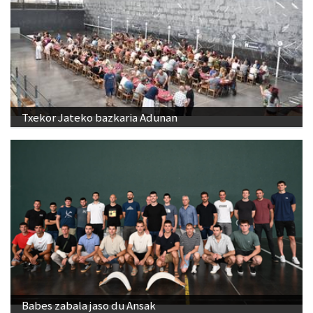
Txekor Jateko bazkaria Adunan
Babes zabala jaso du Ansak