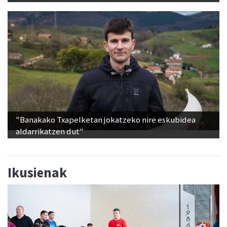
"Banakako Txapelketan jokatzeko nire eskubidea
aldarrikatzen dut"
Ikusienak