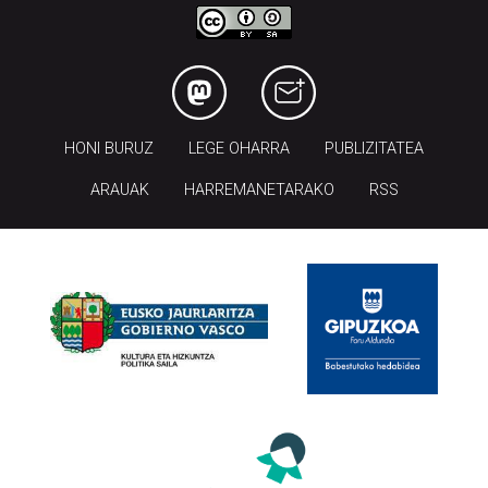
HONI BURUZ
LEGE OHARRA
PUBLIZITATEA
ARAUAK
HARREMANETARAKO
RSS