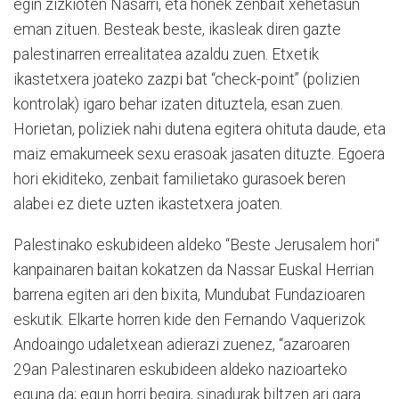
egin zizkioten Nasarri, eta honek zenbait xehetasun
eman zituen. Besteak beste, ikasleak diren gazte
palestinarren errealitatea azaldu zuen. Etxetik
ikastetxera joateko zazpi bat “check-point” (polizien
kontrolak) igaro behar izaten dituztela, esan zuen.
Horietan, poliziek nahi dutena egitera ohituta daude, eta
maiz emakumeek sexu erasoak jasaten dituzte. Egoera
hori ekiditeko, zenbait familietako gurasoek beren
alabei ez diete uzten ikastetxera joaten.
Palestinako eskubideen aldeko “Beste Jerusalem hori“
kanpainaren baitan kokatzen da Nassar Euskal Herrian
barrena egiten ari den bixita, Mundubat Fundazioaren
eskutik. Elkarte horren kide den Fernando Vaquerizok
Andoaingo udaletxean adierazi zuenez, “azaroaren
29an Palestinaren eskubideen aldeko nazioarteko
eguna da; egun horri begira, sinadurak biltzen ari gara