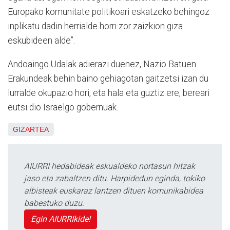
Europako komunitate politikoari eskatzeko behingoz
inplikatu dadin herrialde horri zor zaizkion giza
eskubideen alde”.
Andoaingo Udalak adierazi duenez, Nazio Batuen
Erakundeak behin baino gehiagotan gaitzetsi izan du
lurralde okupazio hori, eta hala eta guztiz ere, bereari
eutsi dio Israelgo gobernuak.
GIZARTEA
AIURRI hedabideak eskualdeko nortasun hitzak
jaso eta zabaltzen ditu. Harpidedun eginda, tokiko
albisteak euskaraz lantzen dituen komunikabidea
babestuko duzu.
Egin AIURRIkide!