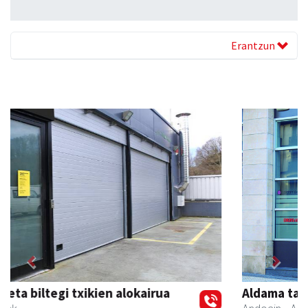
Erantzun
Previous
Next
Aldama tapia aholkularitza