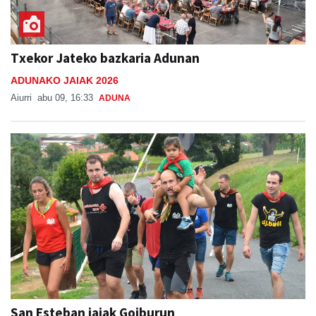
Txekor Jateko bazkaria Adunan
ADUNAKO JAIAK 2026
Aiurri
abu 09, 16:33
ADUNA
San Esteban jaiak Goiburun