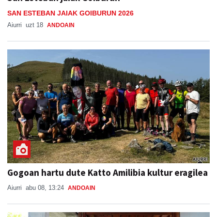
SAN ESTEBAN JAIAK GOIBURUN 2026
Aiurri
uzt 18
ANDOAIN
Gogoan hartu dute Katto Amilibia kultur eragilea
Aiurri
abu 08, 13:24
ANDOAIN