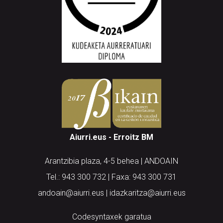
Aiurri.eus - Erroitz BM
Arantzibia plaza, 4-5 behea | ANDOAIN
Tel.: 943 300 732 | Faxa: 943 300 731
andoain@aiurri.eus | idazkaritza@aiurri.eus
Codesyntaxek garatua