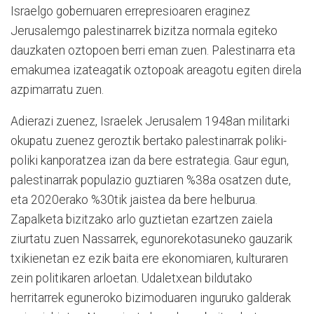
Israelgo gobernuaren errepresioaren eraginez
Jerusalemgo palestinarrek bizitza normala egiteko
dauzkaten oztopoen berri eman zuen. Palestinarra eta
emakumea izateagatik oztopoak areagotu egiten direla
azpimarratu zuen.
Adierazi zuenez, Israelek Jerusalem 1948an militarki
okupatu zuenez geroztik bertako palestinarrak poliki-
poliki kanporatzea izan da bere estrategia. Gaur egun,
palestinarrak populazio guztiaren %38a osatzen dute,
eta 2020erako %30tik jaistea da bere helburua.
Zapalketa bizitzako arlo guztietan ezartzen zaiela
ziurtatu zuen Nassarrek, egunorekotasuneko gauzarik
txikienetan ez ezik baita ere ekonomiaren, kulturaren
zein politikaren arloetan. Udaletxean bildutako
herritarrek eguneroko bizimoduaren inguruko galderak