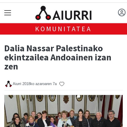
KOMUNITATEA
Dalia Nassar Palestinako
ekintzailea Andoainen izan
zen
Aiurri
2018ko azaroaren 7a