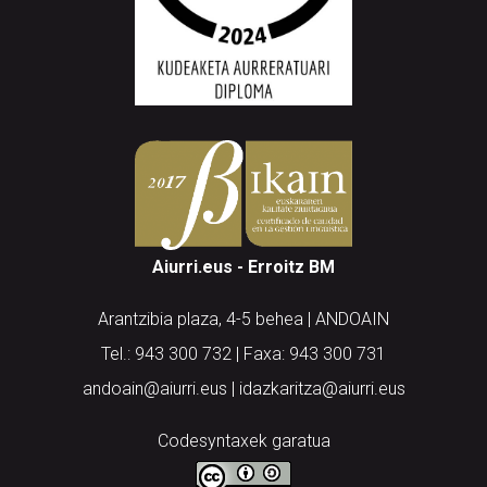
Aiurri.eus - Erroitz BM
Arantzibia plaza, 4-5 behea | ANDOAIN
Tel.: 943 300 732 | Faxa: 943 300 731
andoain@aiurri.eus | idazkaritza@aiurri.eus
Codesyntaxek garatua