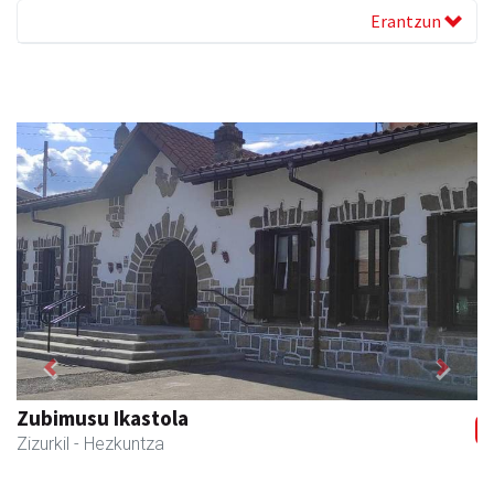
Erantzun
Previous
Next
Zizurkilgo Udala
Zizurkil
- Udaletxeak