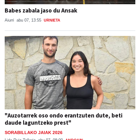
Babes zabala jaso du Ansak
Aiurri
abu 07, 13:55
URNIETA
"Auzotarrek oso ondo erantzuten dute, beti
daude laguntzeko prest"
SORABILLAKO JAIAK 2026