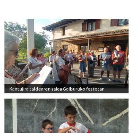
Kantujira taldearen saioa Goiburuko festetan