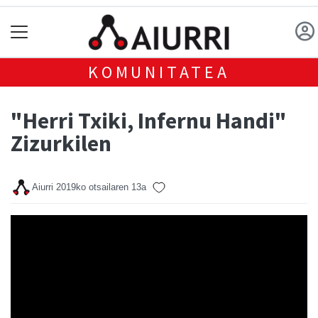
KOMUNITATEA
"Herri Txiki, Infernu Handi"
Zizurkilen
Aiurri
2019ko otsailaren 13a