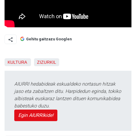
Gehitu gaitzazu Googlen
KULTURA
ZIZURKIL
AIURRI hedabideak eskualdeko nortasun hitzak
jaso eta zabaltzen ditu. Harpidedun eginda, tokiko
albisteak euskaraz lantzen dituen komunikabidea
babestuko duzu.
Egin AIURRIkide!