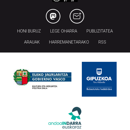
HONI BURUZ
LEGE OHARRA
PUBLIZITATEA
ARAUAK
HARREMANETARAKO
RSS