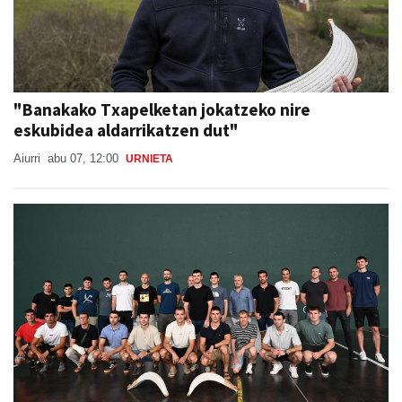
"Banakako Txapelketan jokatzeko nire
eskubidea aldarrikatzen dut"
Aiurri
abu 07, 12:00
URNIETA