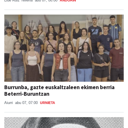
Lide Ruiz Telleria
abu 07, 08:00
ANDOAIN
Burrunba, gazte euskaltzaleen ekimen berria
Beterri-Buruntzan
Aiurri
abu 07, 07:00
URNIETA