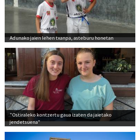
Adunako jaien lehen txanpa, asteburu honetan
"Ostiraleko kontzertu gaua izaten da jaietako
jendetsuena"