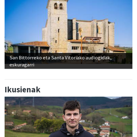
San Bittorreko eta Santa Vitoriako audiogidak,
eskuragarri
Ikusienak