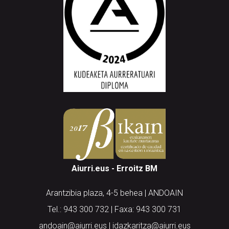
Aiurri.eus - Erroitz BM
Arantzibia plaza, 4-5 behea | ANDOAIN
Tel.: 943 300 732 | Faxa: 943 300 731
andoain@aiurri.eus | idazkaritza@aiurri.eus
Codesyntaxek garatua