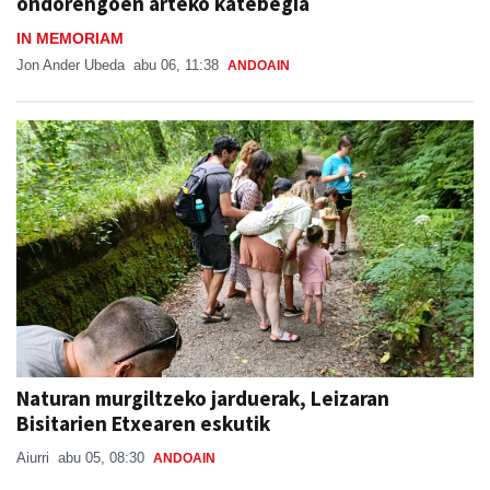
Jon Ander Ubeda
abu 06, 11:38
ANDOAIN
Naturan murgiltzeko jarduerak, Leizaran
Bisitarien Etxearen eskutik
Aiurri
abu 05, 08:30
ANDOAIN