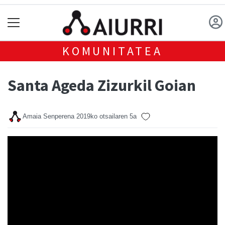
KOMUNITATEA
Santa Ageda Zizurkil Goian
Amaia Senperena
2019ko otsailaren 5a