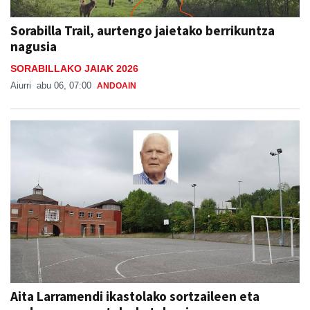
Sorabilla Trail, aurtengo jaietako berrikuntza
nagusia
SORABILLAKO JAIAK 2026
Aiurri
abu 06, 07:00
ANDOAIN
Aita Larramendi ikastolako sortzaileen eta
ondorengoen arteko katebegia
IN MEMORIAM