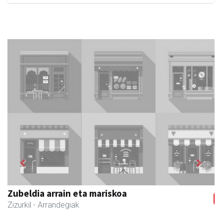
Previous
Next
Zubimusu Ikastola
Zizurkil
- Hezkuntza