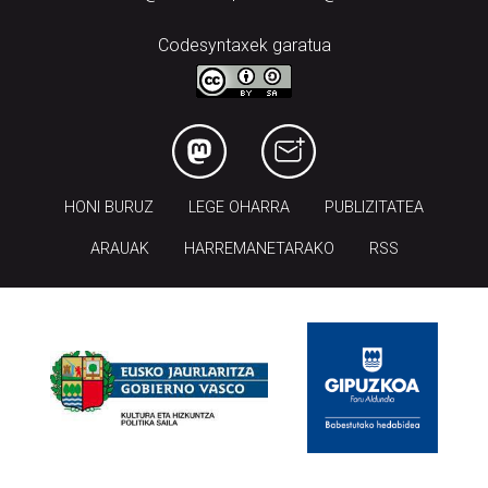
HONI BURUZ
LEGE OHARRA
PUBLIZITATEA
ARAUAK
HARREMANETARAKO
RSS