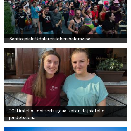
Santio jaiak: Udalaren lehen balorazioa
"Ostiraleko kontzertu gaua izaten da jaietako
jendetsuena"