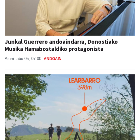
Junkal Guerrero andoaindarra, Donostiako
Musika Hamabostaldiko protagonista
Aiurri
abu 05, 07:00
ANDOAIN