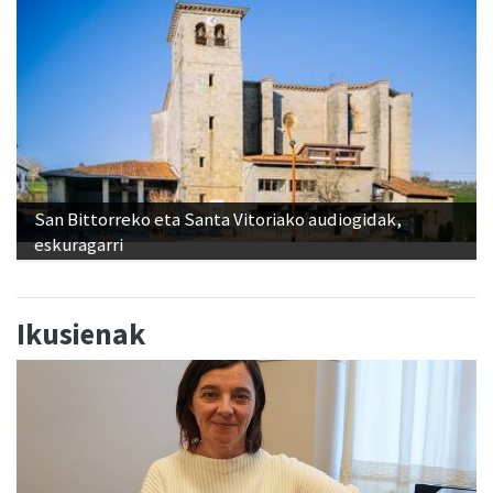
San Bittorreko eta Santa Vitoriako audiogidak,
eskuragarri
Ikusienak