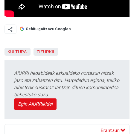
Gehitu gaitzazu Googlen
KULTURA
ZIZURKIL
AIURRI hedabideak eskualdeko nortasun hitzak
jaso eta zabaltzen ditu. Harpidedun eginda, tokiko
albisteak euskaraz lantzen dituen komunikabidea
babestuko duzu.
Egin AIURRIkide!
Erantzun