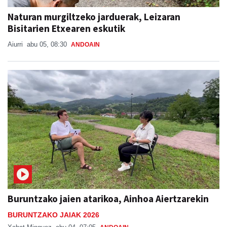
Naturan murgiltzeko jarduerak, Leizaran
Bisitarien Etxearen eskutik
Aiurri
abu 05, 08:30
ANDOAIN
Buruntzako jaien atarikoa, Ainhoa Aiertzarekin
BURUNTZAKO JAIAK 2026