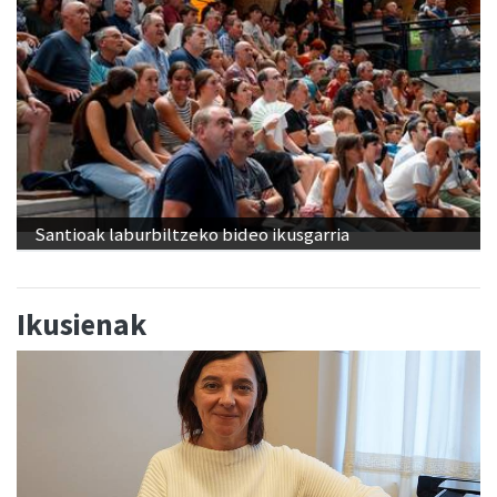
Santioak laburbiltzeko bideo ikusgarria
Ikusienak