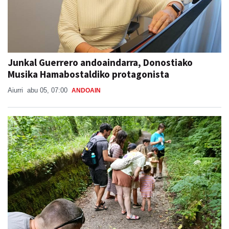
Junkal Guerrero andoaindarra, Donostiako
Musika Hamabostaldiko protagonista
Aiurri
abu 05, 07:00
ANDOAIN