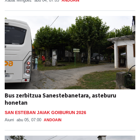
Xabat Minguez
abu 04, 07:05
ANDOAIN
Bus zerbitzua Sanestebanetara, asteburu
honetan
SAN ESTEBAN JAIAK GOIBURUN 2026
Aiurri
abu 05, 07:00
ANDOAIN