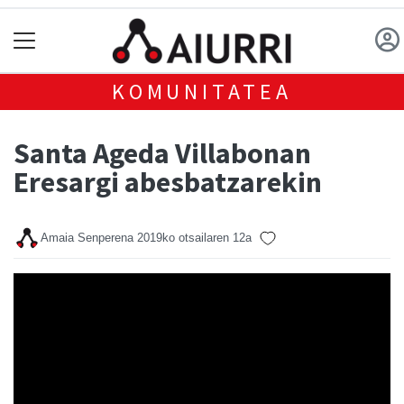
KOMUNITATEA
Santa Ageda Villabonan
Eresargi abesbatzarekin
Amaia Senperena
2019ko otsailaren 12a