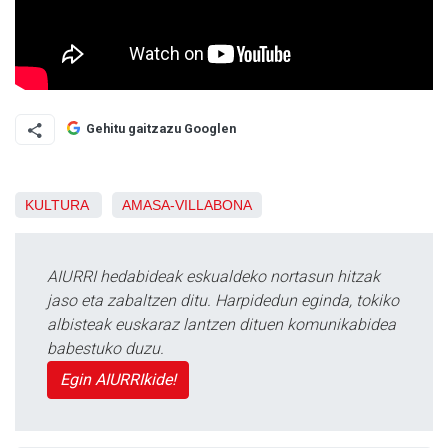
Gehitu gaitzazu Googlen
KULTURA
AMASA-VILLABONA
AIURRI hedabideak eskualdeko nortasun hitzak
jaso eta zabaltzen ditu. Harpidedun eginda, tokiko
albisteak euskaraz lantzen dituen komunikabidea
babestuko duzu.
Egin AIURRIkide!