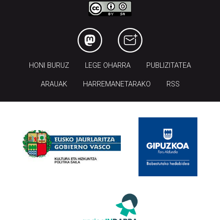
HONI BURUZ
LEGE OHARRA
PUBLIZITATEA
ARAUAK
HARREMANETARAKO
RSS