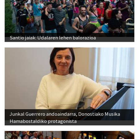
Santio jaiak: Udalaren lehen balorazioa
Junkal Guerrero andoaindarra, Donostiako Musika
Hamabostaldiko protagonista