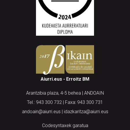
Aiurri.eus - Erroitz BM
Arantzibia plaza, 4-5 behea | ANDOAIN
Tel.: 943 300 732 | Faxa: 943 300 731
andoain@aiurri.eus | idazkaritza@aiurri.eus
Codesyntaxek garatua