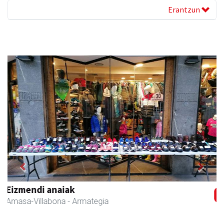
Erantzun
Previous
Next
Fleming Herri Eskola
Amasa-Villabona
- Hezkuntza