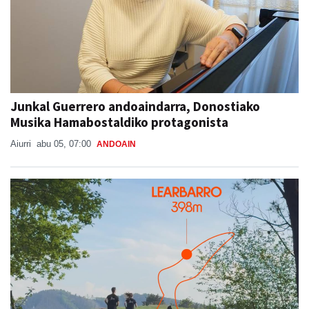
Junkal Guerrero andoaindarra, Donostiako
Musika Hamabostaldiko protagonista
Aiurri
abu 05, 07:00
ANDOAIN