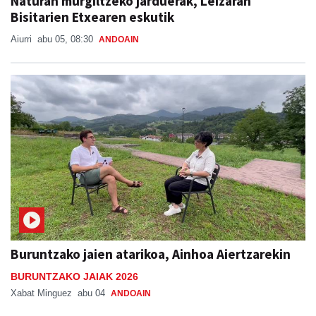
Naturan murgiltzeko jarduerak, Leizaran
Bisitarien Etxearen eskutik
Aiurri
abu 05, 08:30
ANDOAIN
Buruntzako jaien atarikoa, Ainhoa Aiertzarekin
BURUNTZAKO JAIAK 2026
Xabat Minguez
abu 04
ANDOAIN