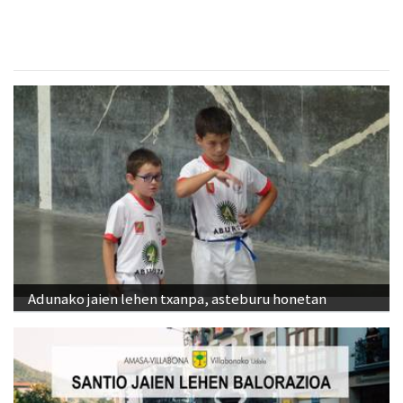
Adunako jaien lehen txanpa, asteburu honetan