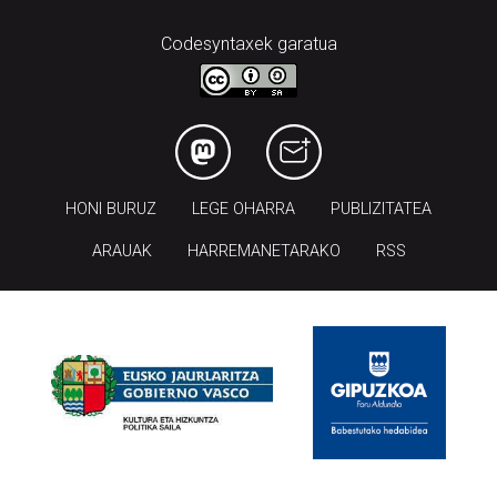
Codesyntaxek garatua
HONI BURUZ
LEGE OHARRA
PUBLIZITATEA
ARAUAK
HARREMANETARAKO
RSS