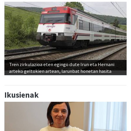
Tren zirkulazioa eten egingo dute Irun eta Hernani
arteko geltokien artean, larunbat honetan hasita
Ikusienak