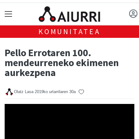
KOMUNITATEA
Pello Errotaren 100.
mendeurreneko ekimenen
aurkezpena
Olatz Lasa
2019ko urtarrilaren 30a