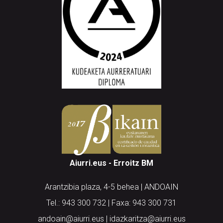
Aiurri.eus - Erroitz BM
Arantzibia plaza, 4-5 behea | ANDOAIN
Tel.: 943 300 732 | Faxa: 943 300 731
andoain@aiurri.eus | idazkaritza@aiurri.eus