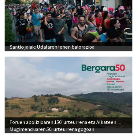
Santio jaiak: Udalaren lehen balorazioa
Foruen abolizioaren 150. urteurrena eta Alkateen
Mugimenduaren 50. urteurrena gogoan