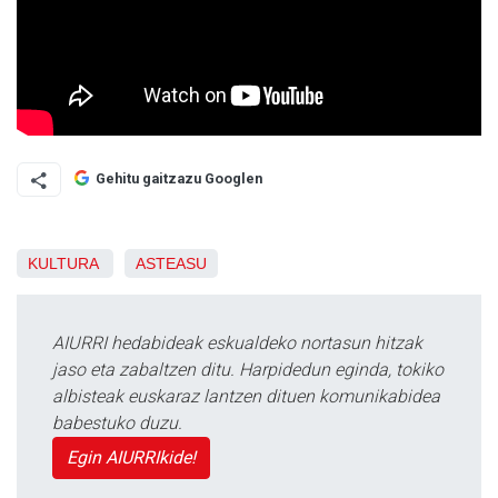
Gehitu gaitzazu Googlen
KULTURA
ASTEASU
AIURRI hedabideak eskualdeko nortasun hitzak
jaso eta zabaltzen ditu. Harpidedun eginda, tokiko
albisteak euskaraz lantzen dituen komunikabidea
babestuko duzu.
Egin AIURRIkide!