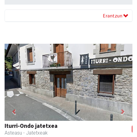
Erantzun
Previous
Next
Txortu mekanizaketa eta muntaketa
Asteasu
- Mekanizatuak