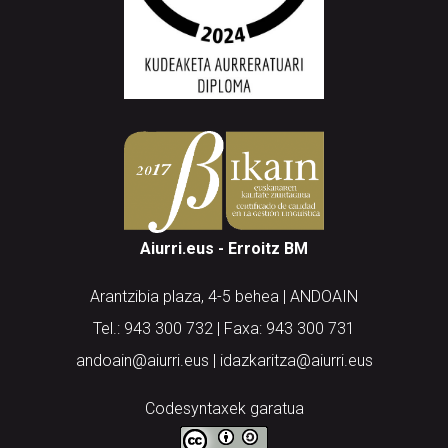
Aiurri.eus - Erroitz BM
Arantzibia plaza, 4-5 behea | ANDOAIN
Tel.: 943 300 732 | Faxa: 943 300 731
andoain@aiurri.eus | idazkaritza@aiurri.eus