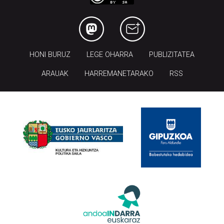
Codesyntaxek garatua
HONI BURUZ
LEGE OHARRA
PUBLIZITATEA
ARAUAK
HARREMANETARAKO
RSS