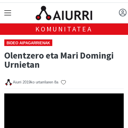
KOMUNITATEA
BIDEO AIPAGARRIENAK
Olentzero eta Mari Domingi
Urnietan
Aiurri
2019ko urtarrilaren 8a