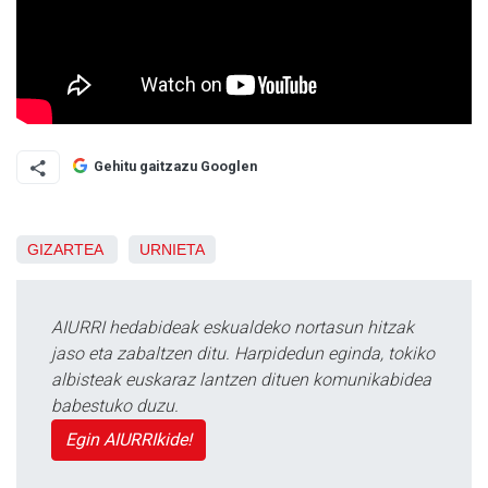
Gehitu gaitzazu Googlen
GIZARTEA
URNIETA
AIURRI hedabideak eskualdeko nortasun hitzak
jaso eta zabaltzen ditu. Harpidedun eginda, tokiko
albisteak euskaraz lantzen dituen komunikabidea
babestuko duzu.
Egin AIURRIkide!