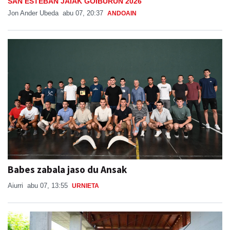
Kantujira taldearen saioa Goiburuko festetan
SAN ESTEBAN JAIAK GOIBURUN 2026
Jon Ander Ubeda
abu 07, 20:37
ANDOAIN
Babes zabala jaso du Ansak
Aiurri
abu 07, 13:55
URNIETA