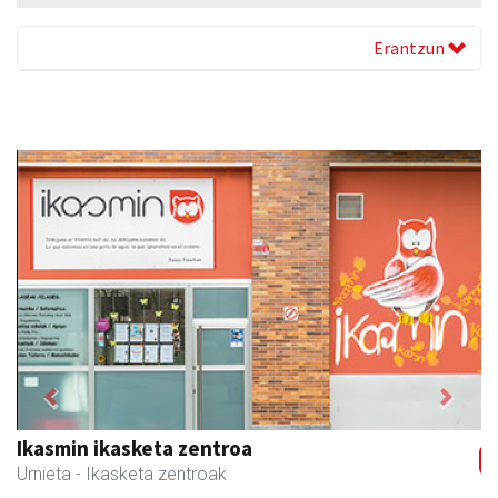
Erantzun
Previous
Next
Muazpi harategia