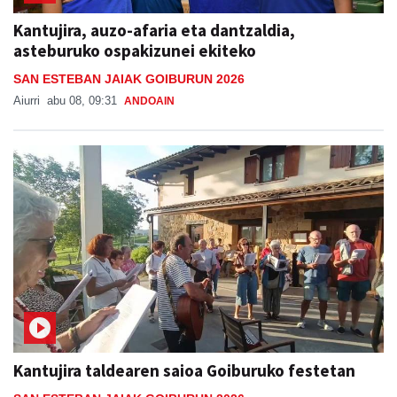
Kantujira, auzo-afaria eta dantzaldia,
asteburuko ospakizunei ekiteko
SAN ESTEBAN JAIAK GOIBURUN 2026
Aiurri
abu 08, 09:31
ANDOAIN