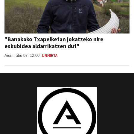
"Banakako Txapelketan jokatzeko nire
eskubidea aldarrikatzen dut"
Aiurri
abu 07, 12:00
URNIETA