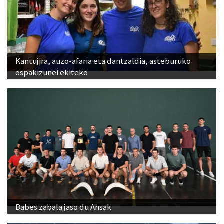
Kantujira, auzo-afaria eta dantzaldia, asteburuko
ospakizunei ekiteko