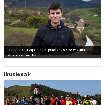
Babes zabala jaso du Ansak
"Banakako Txapelketan jokatzeko nire eskubidea
aldarrikatzen dut"
Ikusienak