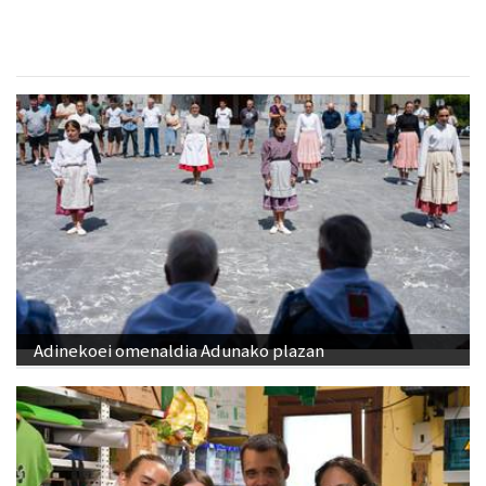
Urnieta
- Harategiak
Adinekoei omenaldia Adunako plazan