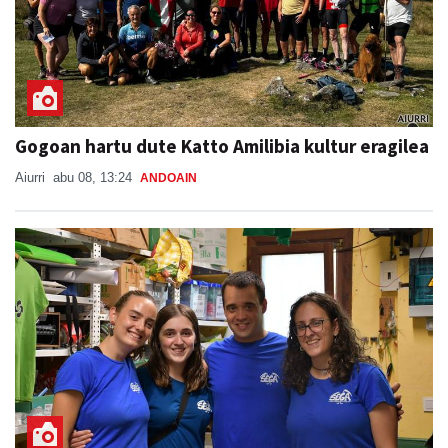
Gogoan hartu dute Katto Amilibia kultur eragilea
Aiurri
abu 08, 13:24
ANDOAIN