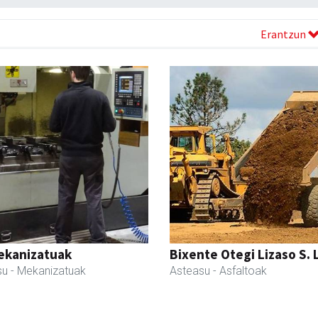
Erantzun
ekanizatuak
Bixente Otegi Lizaso S. L
su
- Mekanizatuak
Asteasu
- Asfaltoak