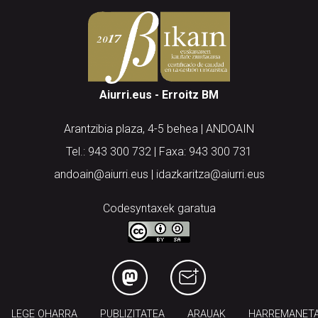
Aiurri.eus - Erroitz BM
Arantzibia plaza, 4-5 behea | ANDOAIN
Tel.: 943 300 732 | Faxa: 943 300 731
andoain@aiurri.eus | idazkaritza@aiurri.eus
Codesyntaxek garatua
LEGE OHARRA
PUBLIZITATEA
ARAUAK
HARREMANET