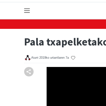
Pala txapelketako
Aiurri
2019ko urtarrilaren 7a