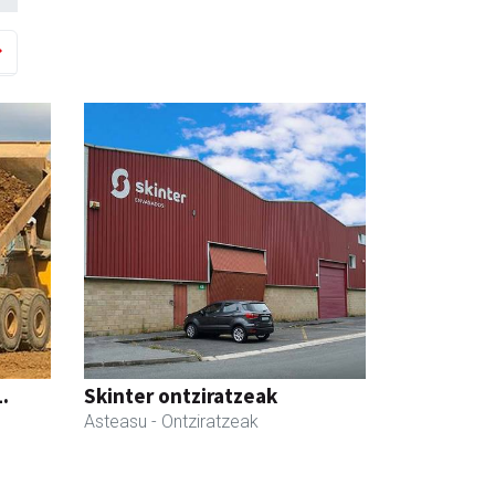
.
Skinter ontziratzeak
Asteasu
- Ontziratzeak