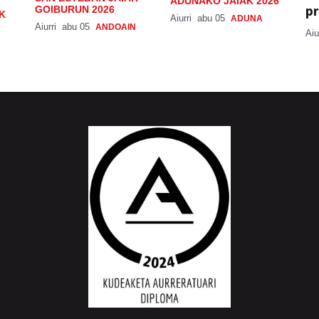
ADUNAKO JAIAK 2026
pr
GOIBURUN 2026
K
Aiurri
abu 05
ADUNA
Aiurri
abu 05
ANDOAIN
Aiu