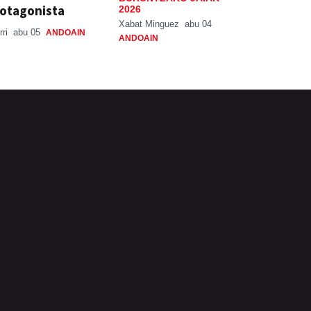
otagonista
2026
Xabat Minguez
abu 04
rri
abu 05
ANDOAIN
ANDOAIN