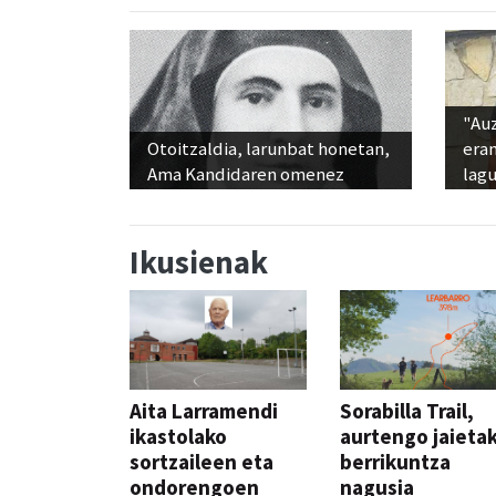
"Au
Otoitzaldia, larunbat honetan,
era
Ama Kandidaren omenez
lag
Ikusienak
Aita Larramendi
Sorabilla Trail,
ikastolako
aurtengo jaieta
sortzaileen eta
berrikuntza
ondorengoen
nagusia