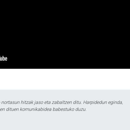
ortasun hitzak jaso eta zabaltzen ditu. Harpidedun eginda,
tzen dituen komunikabidea babestuko duzu.