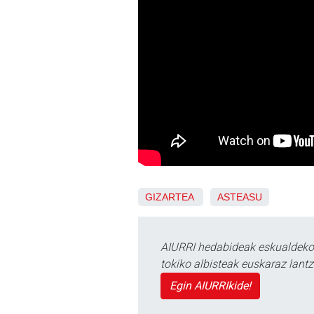
GIZARTEA
ASTEASU
AIURRI hedabideak eskualdeko n
tokiko albisteak euskaraz lan
Egin AIURRIkide!