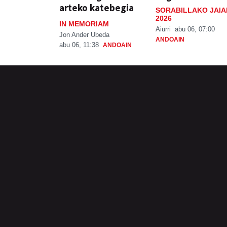
arteko katebegia
SORABILLAKO JAIA
2026
IN MEMORIAM
Aiurri
abu 06, 07:00
Jon Ander Ubeda
ANDOAIN
abu 06, 11:38
ANDOAIN