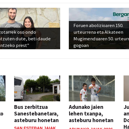
Foruen abolizioaren 150.
zotarrek oso ondo
urteurrena eta Alkateen
ntzuten dute, beti daude
Mugimenduaren 50. urteur
untzeko prest"
gogoan
Bus zerbitzua
Adunako jaien
Ju
ko
Sanestebanetara,
lehen txanpa,
an
asteburu honetan
asteburu honetan
Do
H
SAN ESTEBAN JAIAK