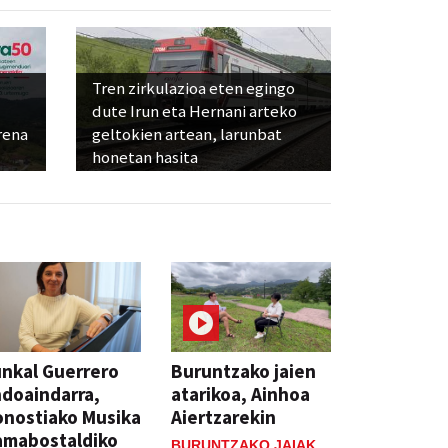
Tren zirkulazioa eten egingo
dute Irun eta Hernani arteko
rena
geltokien artean, larunbat
honetan hasita
nkal Guerrero
Buruntzako jaien
doaindarra,
atarikoa, Ainhoa
nostiako Musika
Aiertzarekin
amabostaldiko
BURUNTZAKO JAIAK