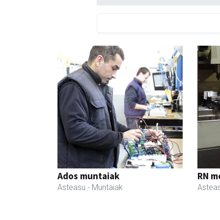
Ados muntaiak
RN m
Asteasu
- Muntaiak
Astea