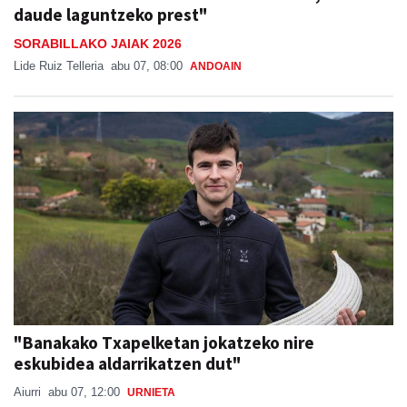
daude laguntzeko prest"
SORABILLAKO JAIAK 2026
Lide Ruiz Telleria
abu 07, 08:00
ANDOAIN
"Banakako Txapelketan jokatzeko nire
eskubidea aldarrikatzen dut"
Aiurri
abu 07, 12:00
URNIETA