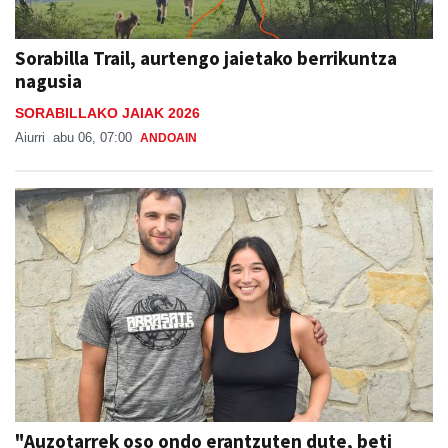
Sorabilla Trail, aurtengo jaietako berrikuntza
nagusia
SORABILLAKO JAIAK 2026
Aiurri
abu 06, 07:00
ANDOAIN
"Auzotarrek oso ondo erantzuten dute, beti