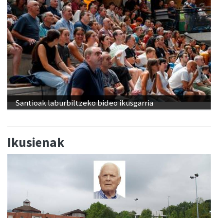
Santioak laburbiltzeko bideo ikusgarria
Ikusienak