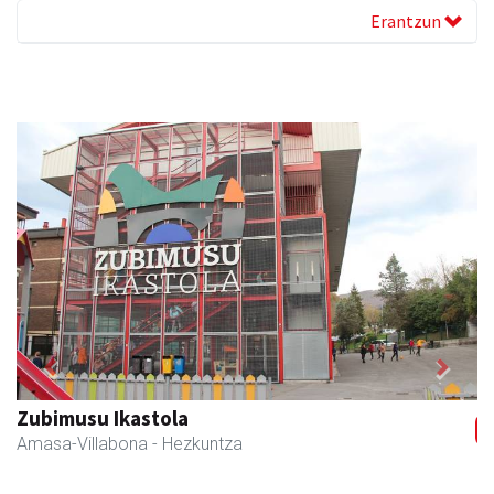
Erantzun
Previous
Next
Akam espazioa
Amasa-Villabona
- Arropa-dendak