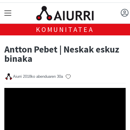
KOMUNITATEA
Antton Pebet | Neskak eskuz
binaka
Aiurri
2018ko abenduaren 30a