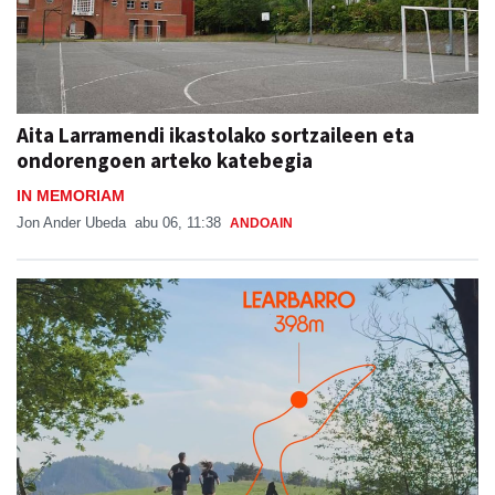
Aita Larramendi ikastolako sortzaileen eta
ondorengoen arteko katebegia
IN MEMORIAM
Jon Ander Ubeda
abu 06, 11:38
ANDOAIN