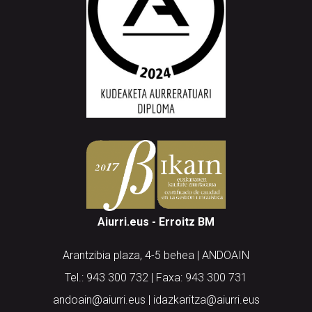
Aiurri.eus - Erroitz BM
Arantzibia plaza, 4-5 behea | ANDOAIN
Tel.: 943 300 732 | Faxa: 943 300 731
andoain@aiurri.eus | idazkaritza@aiurri.eus