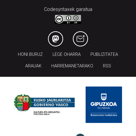
Codesyntaxek garatua
HONI BURUZ
LEGE OHARRA
PUBLIZITATEA
ARAUAK
HARREMANETARAKO
RSS