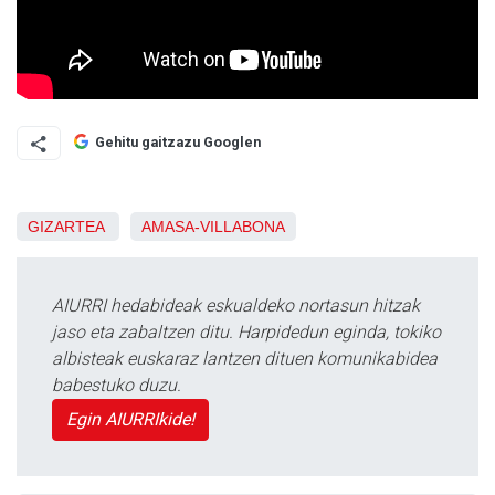
Gehitu gaitzazu Googlen
GIZARTEA
AMASA-VILLABONA
AIURRI hedabideak eskualdeko nortasun hitzak
jaso eta zabaltzen ditu. Harpidedun eginda, tokiko
albisteak euskaraz lantzen dituen komunikabidea
babestuko duzu.
Egin AIURRIkide!