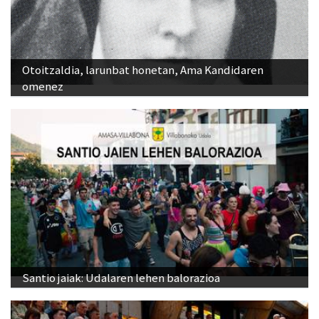
Otoitzaldia, larunbat honetan, Ama Kandidaren
omenez
Santio jaiak: Udalaren lehen balorazioa