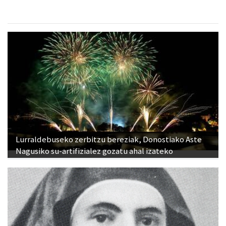
Lurraldebuseko zerbitzu bereziak, Donostiako Aste
Nagusiko su-artifizialez gozatu ahal izateko