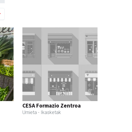
CESA Formazio Zentroa
Urnieta
- Ikasketak