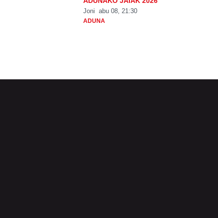
ADUNAKO JAIAK 2026
Joni
abu 08, 21:30
ADUNA