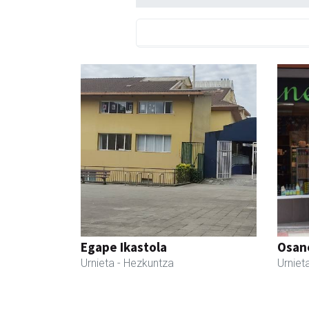
Egape Ikastola
Osane
Urnieta
- Hezkuntza
Urniet