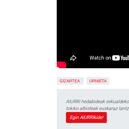
GIZARTEA
URNIETA
AIURRI hedabideak eskualdeko n
tokiko albisteak euskaraz lan
Egin AIURRIkide!