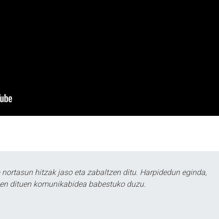
ortasun hitzak jaso eta zabaltzen ditu. Harpidedun eginda,
tzen dituen komunikabidea babestuko duzu.