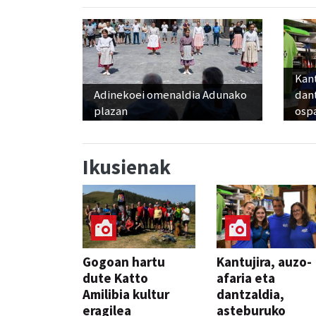
Kant
Adinekoei omenaldia Adunako
dan
plazan
osp
Ikusienak
Gogoan hartu
Kantujira, auzo-
dute Katto
afaria eta
Amilibia kultur
dantzaldia,
eragilea
asteburuko