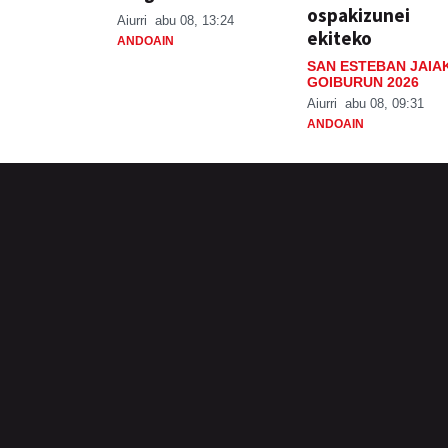
ospakizunei
Aiurri
abu 08, 13:24
ekiteko
ANDOAIN
SAN ESTEBAN JAIA
GOIBURUN 2026
Aiurri
abu 08, 09:31
ANDOAIN