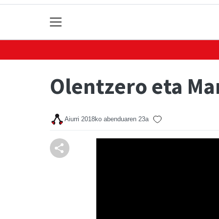
Olentzero eta Ma
Aiurri
2018ko abenduaren 23a