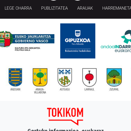
LEGE OHARRA
PUBLIZITATEA
ARAUAK
HARREMANET
Gertuko informazioa, euskaraz