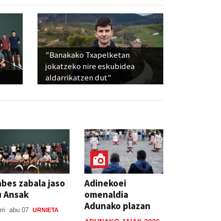
"Banakako Txapelketan
jokatzeko nire eskubidea
aldarrikatzen dut"
bes zabala jaso
Adinekoei
u Ansak
omenaldia
Adunako plazan
rri
abu 07
URNIETA