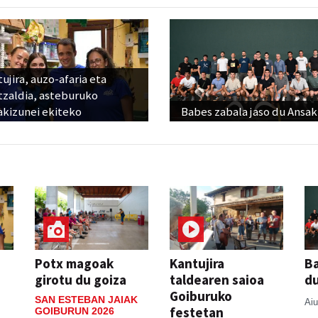
ujira, auzo-afaria eta
tzaldia, asteburuko
akizunei ekiteko
Babes zabala jaso du Ansak
Potx magoak
Kantujira
Ba
girotu du goiza
taldearen saioa
d
Goiburuko
SAN ESTEBAN JAIAK
Aiu
festetan
GOIBURUN 2026