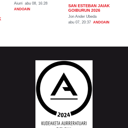
Aiurri
abu 08, 16:28
SAN ESTEBAN JAIAK
ANDOAIN
GOIBURUN 2026
Jon Ander Ubeda
K
abu 07, 20:37
ANDOAIN