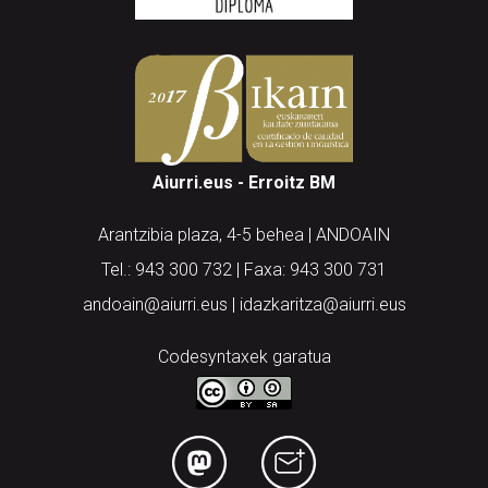
Aiurri.eus - Erroitz BM
Arantzibia plaza, 4-5 behea | ANDOAIN
Tel.: 943 300 732 | Faxa: 943 300 731
andoain@aiurri.eus | idazkaritza@aiurri.eus
Codesyntaxek garatua