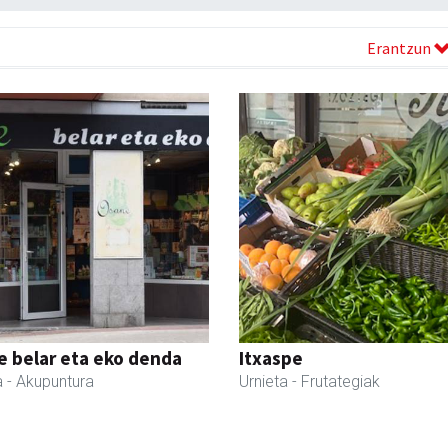
Erantzun
 belar eta eko denda
Itxaspe
a
- Akupuntura
Urnieta
- Frutategiak