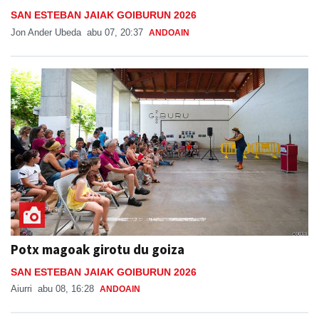
SAN ESTEBAN JAIAK GOIBURUN 2026
Jon Ander Ubeda
abu 07, 20:37
ANDOAIN
Potx magoak girotu du goiza
SAN ESTEBAN JAIAK GOIBURUN 2026
Aiurri
abu 08, 16:28
ANDOAIN