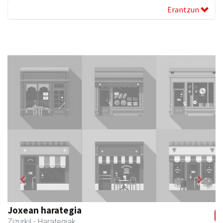
Erantzun
Previous
Next
Zubeldia arrain eta mariskoa
Zizurkil
- Arrandegiak