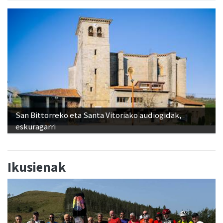
San Bittorreko eta Santa Vitoriako audiogidak,
eskuragarri
Ikusienak