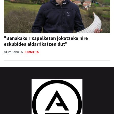
"Banakako Txapelketan jokatzeko nire
eskubidea aldarrikatzen dut"
Aiurri
abu 07
URNIETA