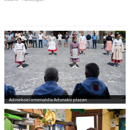
Adinekoei omenaldia Adunako plazan