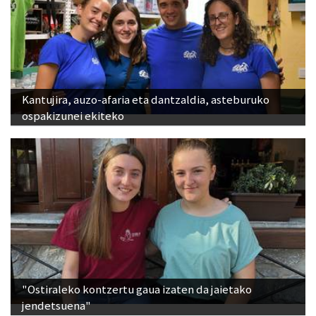
Kantujira, auzo-afaria eta dantzaldia, asteburuko
ospakizunei ekiteko
"Ostiraleko kontzertu gaua izaten da jaietako
jendetsuena"