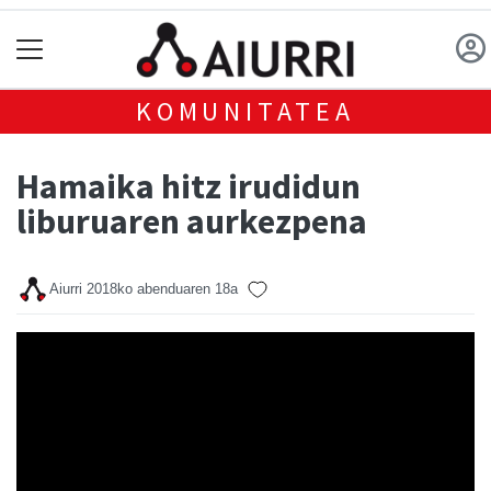
KOMUNITATEA
Hamaika hitz irudidun
liburuaren aurkezpena
Aiurri
2018ko abenduaren 18a