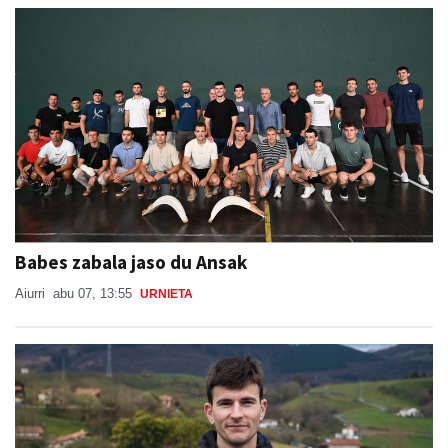
Babes zabala jaso du Ansak
Aiurri
abu 07, 13:55
URNIETA