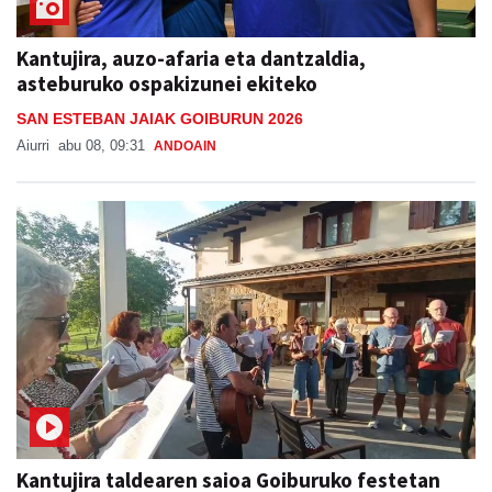
Kantujira, auzo-afaria eta dantzaldia,
asteburuko ospakizunei ekiteko
SAN ESTEBAN JAIAK GOIBURUN 2026
Aiurri
abu 08, 09:31
ANDOAIN
Kantujira taldearen saioa Goiburuko festetan