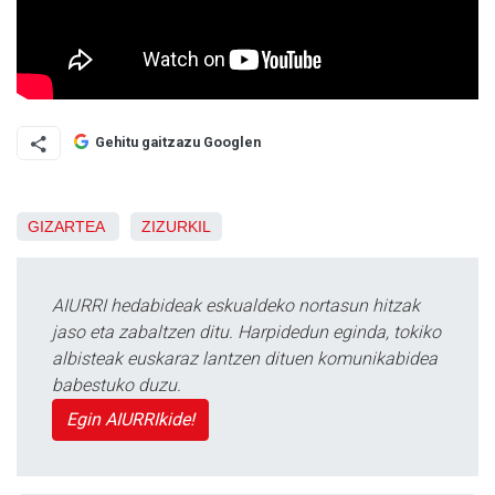
Gehitu gaitzazu Googlen
GIZARTEA
ZIZURKIL
AIURRI hedabideak eskualdeko nortasun hitzak
jaso eta zabaltzen ditu. Harpidedun eginda, tokiko
albisteak euskaraz lantzen dituen komunikabidea
babestuko duzu.
Egin AIURRIkide!