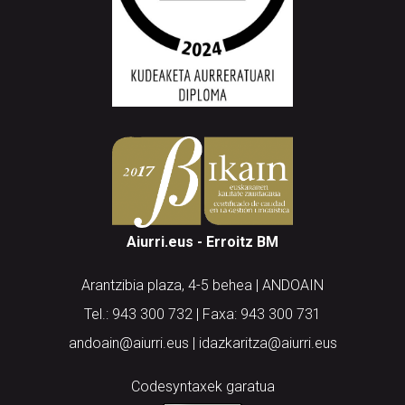
Aiurri.eus - Erroitz BM
Arantzibia plaza, 4-5 behea | ANDOAIN
Tel.: 943 300 732 | Faxa: 943 300 731
andoain@aiurri.eus | idazkaritza@aiurri.eus
Codesyntaxek garatua