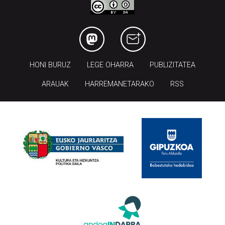
HONI BURUZ
LEGE OHARRA
PUBLIZITATEA
ARAUAK
HARREMANETARAKO
RSS