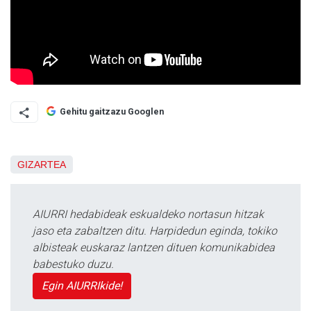
Gehitu gaitzazu Googlen
GIZARTEA
AIURRI hedabideak eskualdeko nortasun hitzak
jaso eta zabaltzen ditu. Harpidedun eginda, tokiko
albisteak euskaraz lantzen dituen komunikabidea
babestuko duzu.
Egin AIURRIkide!