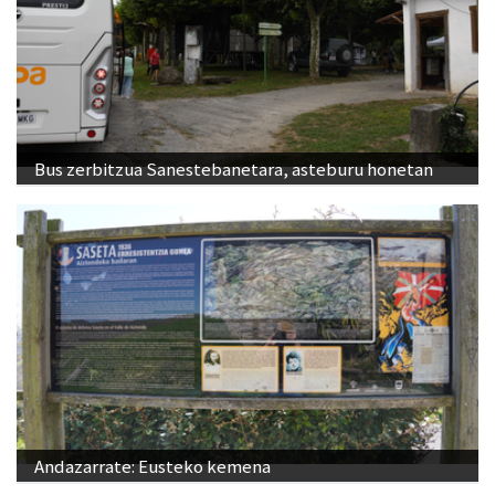
Bus zerbitzua Sanestebanetara, asteburu honetan
Andazarrate: Eusteko kemena