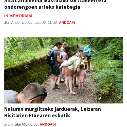
Aita Larramendi ikastolako sortzaileen eta
ondorengoen arteko katebegia
IN MEMORIAM
Jon Ander Ubeda
abu 06, 11:38
ANDOAIN
Naturan murgiltzeko jarduerak, Leizaran
Bisitarien Etxearen eskutik
Aiurri
abu 05, 08:30
ANDOAIN