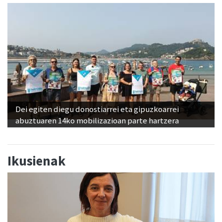
Dei egiten diegu donostiarrei eta gipuzkoarrei
abuztuaren 14ko mobilizazioan parte hartzera
Ikusienak