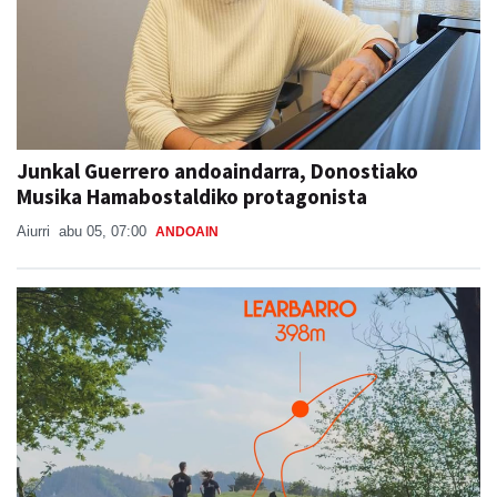
Junkal Guerrero andoaindarra, Donostiako
Musika Hamabostaldiko protagonista
Aiurri
abu 05, 07:00
ANDOAIN