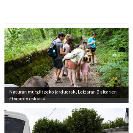
Naturan murgiltzeko jarduerak, Leizaran Bisitarien
Etxearen eskutik