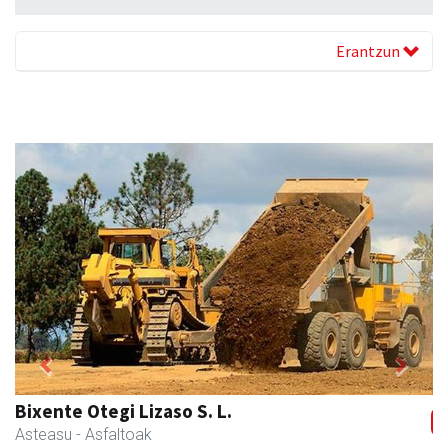
Erantzun
Previous
Next
Txindoki taberna
Andoain
-