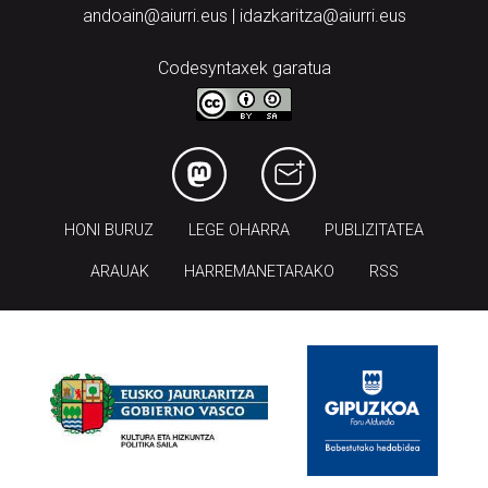
andoain@aiurri.eus | idazkaritza@aiurri.eus
Codesyntaxek garatua
HONI BURUZ
LEGE OHARRA
PUBLIZITATEA
ARAUAK
HARREMANETARAKO
RSS