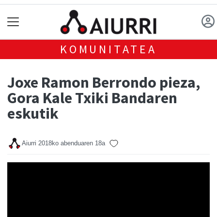
KOMUNITATEA
Joxe Ramon Berrondo pieza,
Gora Kale Txiki Bandaren
eskutik
Aiurri
2018ko abenduaren 18a