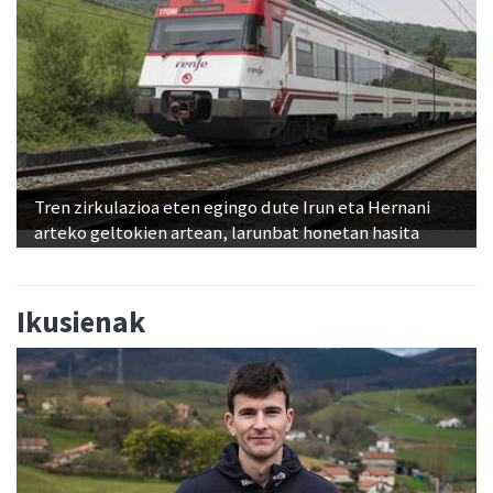
Tren zirkulazioa eten egingo dute Irun eta Hernani
arteko geltokien artean, larunbat honetan hasita
Ikusienak