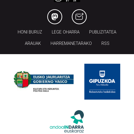
Codesyntaxek garatua
HONI BURUZ
LEGE OHARRA
PUBLIZITATEA
ARAUAK
HARREMANETARAKO
RSS