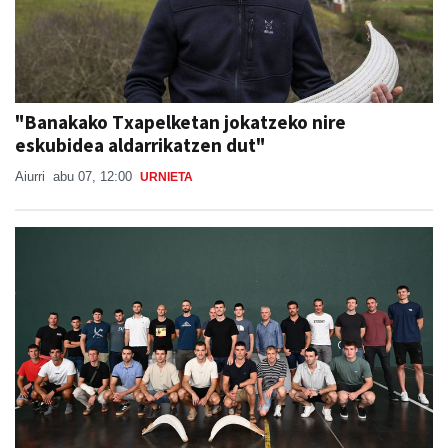
"Banakako Txapelketan jokatzeko nire
eskubidea aldarrikatzen dut"
Aiurri
abu 07, 12:00
URNIETA