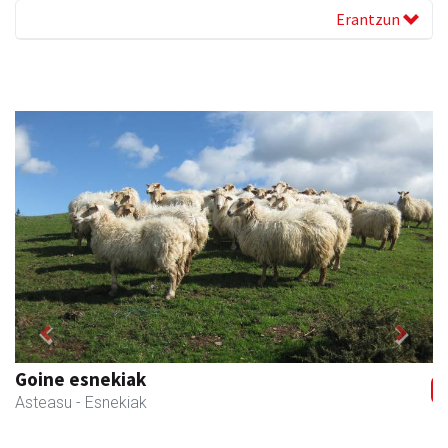
Erantzun
Previous
Next
Mandala terapiak
Asteasu
- Kinesiologia