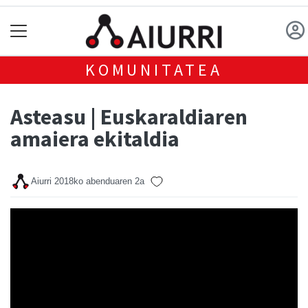
KOMUNITATEA
Asteasu | Euskaraldiaren
amaiera ekitaldia
Aiurri
2018ko abenduaren 2a