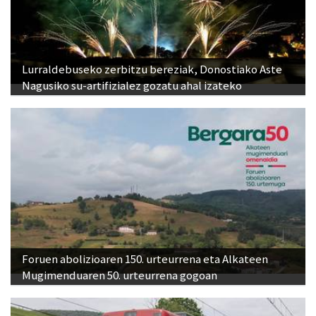
Lurraldebuseko zerbitzu bereziak, Donostiako Aste
Nagusiko su-artifizialez gozatu ahal izateko
Foruen abolizioaren 150. urteurrena eta Alkateen
Mugimenduaren 50. urteurrena gogoan