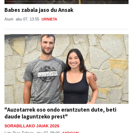
Babes zabala jaso du Ansak
Aiurri
abu 07, 13:55
URNIETA
"Auzotarrek oso ondo erantzuten dute, beti
daude laguntzeko prest"