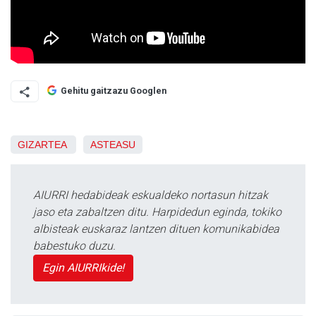
Gehitu gaitzazu Googlen
GIZARTEA
ASTEASU
AIURRI hedabideak eskualdeko nortasun hitzak
jaso eta zabaltzen ditu. Harpidedun eginda, tokiko
albisteak euskaraz lantzen dituen komunikabidea
babestuko duzu.
Egin AIURRIkide!