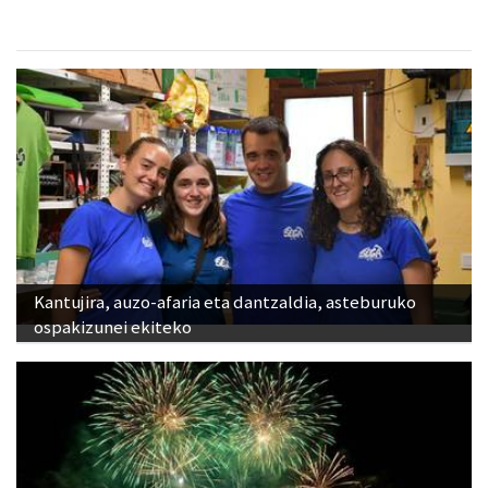
Kantujira, auzo-afaria eta dantzaldia, asteburuko
ospakizunei ekiteko