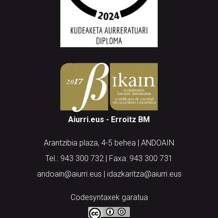
Aiurri.eus - Erroitz BM
Arantzibia plaza, 4-5 behea | ANDOAIN
Tel.: 943 300 732 | Faxa: 943 300 731
andoain@aiurri.eus | idazkaritza@aiurri.eus