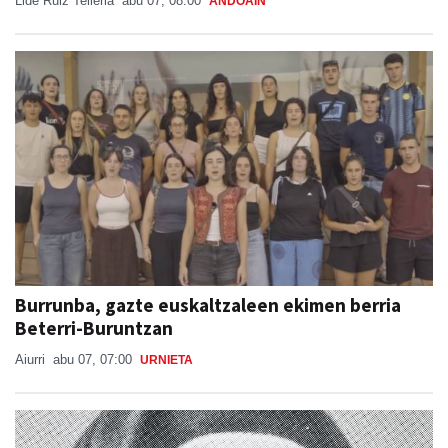
SORABILLAKO JAIAK 2026
Lide Ruiz Telleria
abu 07, 08:00
ANDOAIN
Burrunba, gazte euskaltzaleen ekimen berria
Beterri-Buruntzan
Aiurri
abu 07, 07:00
URNIETA