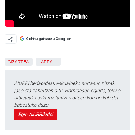
Gehitu gaitzazu Googlen
GIZARTEA
LARRAUL
AIURRI hedabideak eskualdeko nortasun hitzak
jaso eta zabaltzen ditu. Harpidedun eginda, tokiko
albisteak euskaraz lantzen dituen komunikabidea
babestuko duzu.
Egin AIURRIkide!