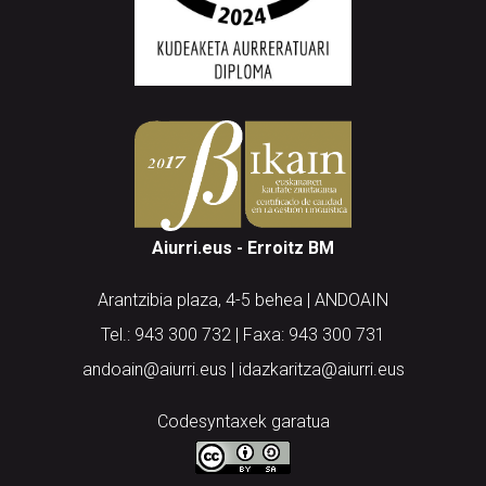
Aiurri.eus - Erroitz BM
Arantzibia plaza, 4-5 behea | ANDOAIN
Tel.: 943 300 732 | Faxa: 943 300 731
andoain@aiurri.eus | idazkaritza@aiurri.eus
Codesyntaxek garatua