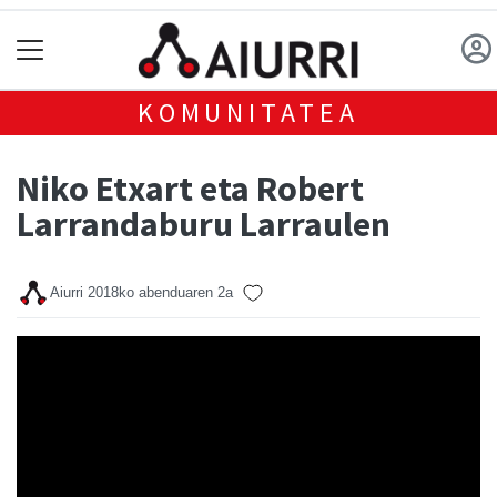
KOMUNITATEA
Niko Etxart eta Robert
Larrandaburu Larraulen
Aiurri
2018ko abenduaren 2a