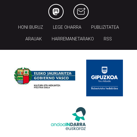
HONI BURUZ
LEGE OHARRA
PUBLIZITATEA
ARAUAK
HARREMANETARAKO
RSS