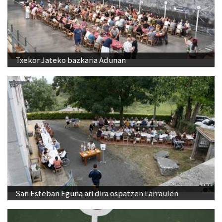
Txekor Jateko bazkaria Adunan
San Esteban Eguna ari dira ospatzen Larraulen