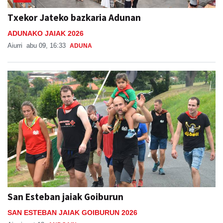
Txekor Jateko bazkaria Adunan
ADUNAKO JAIAK 2026
Aiurri
abu 09, 16:33
ADUNA
San Esteban jaiak Goiburun
SAN ESTEBAN JAIAK GOIBURUN 2026