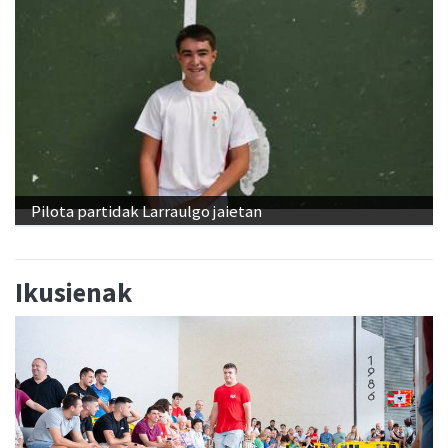
Pilota partidak Larraulgo jaietan
Ikusienak