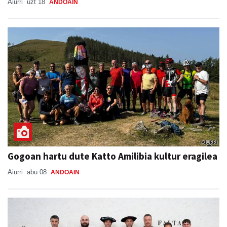
Aiurri
uzt 18
ANDOAIN
Gogoan hartu dute Katto Amilibia kultur eragilea
Aiurri
abu 08
ANDOAIN