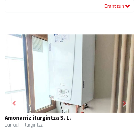
Erantzun
Previous
Next
Larraulgo herri ostatua
Larraul
- Jatetxeak