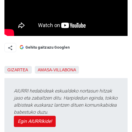
Gehitu gaitzazu Googlen
GIZARTEA
AMASA-VILLABONA
AIURRI hedabideak eskualdeko nortasun hitzak
jaso eta zabaltzen ditu. Harpidedun eginda, tokiko
albisteak euskaraz lantzen dituen komunikabidea
babestuko duzu.
Egin AIURRIkide!