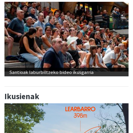
Santioak laburbiltzeko bideo ikusgarria
Ikusienak