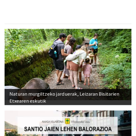
Naturan murgiltzeko jarduerak, Leizaran Bisitarien
Etxearen eskutik