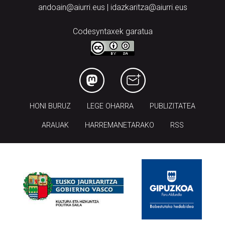
andoain@aiurri.eus | idazkaritza@aiurri.eus
Codesyntaxek garatua
HONI BURUZ
LEGE OHARRA
PUBLIZITATEA
ARAUAK
HARREMANETARAKO
RSS