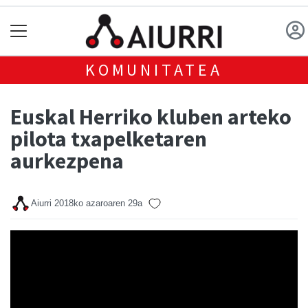
KOMUNITATEA
Euskal Herriko kluben arteko
pilota txapelketaren
aurkezpena
Aiurri
2018ko azaroaren 29a