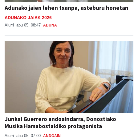
Adunako jaien lehen txanpa, asteburu honetan
ADUNAKO JAIAK 2026
Aiurri
abu 05, 08:47
ADUNA
Junkal Guerrero andoaindarra, Donostiako
Musika Hamabostaldiko protagonista
Aiurri
abu 05, 07:00
ANDOAIN