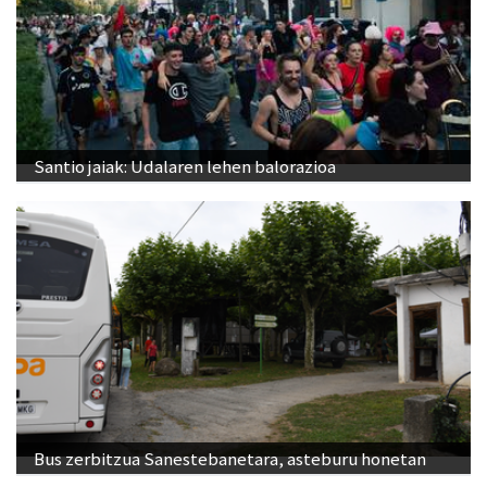
Santio jaiak: Udalaren lehen balorazioa
Bus zerbitzua Sanestebanetara, asteburu honetan