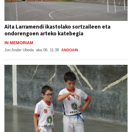
Aita Larramendi ikastolako sortzaileen eta
ondorengoen arteko katebegia
IN MEMORIAM
Jon Ander Ubeda
abu 06, 11:38
ANDOAIN