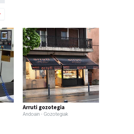
Arruti gozotegia
Andoain
- Gozotegiak