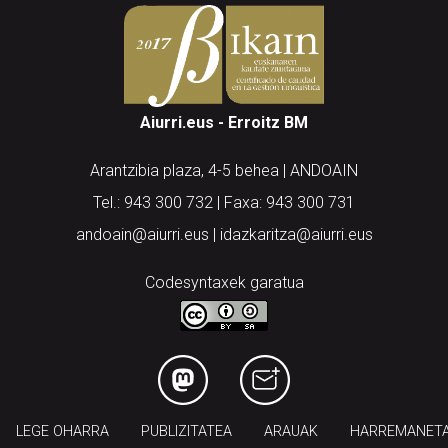
Aiurri.eus - Erroitz BM
Arantzibia plaza, 4-5 behea | ANDOAIN
Tel.: 943 300 732 | Faxa: 943 300 731
andoain@aiurri.eus | idazkaritza@aiurri.eus
Codesyntaxek garatua
LEGE OHARRA
PUBLIZITATEA
ARAUAK
HARREMANET