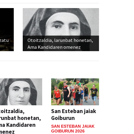
ozatu
Otoitzaldia, larunbat honetan,
Ama Kandidaren omenez
oitzaldia,
San Esteban jaiak
runbat honetan,
Goiburun
ma Kandidaren
SAN ESTEBAN JAIAK
menez
GOIBURUN 2026