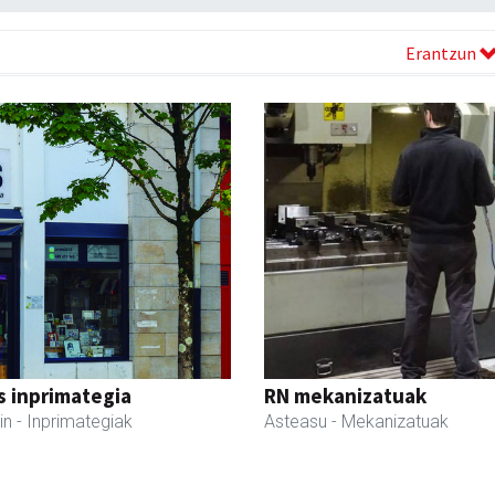
Erantzun
s inprimategia
RN mekanizatuak
in
- Inprimategiak
Asteasu
- Mekanizatuak