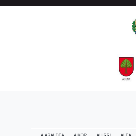
AIARALDEA
AIKOR
AIURRI
ALEA