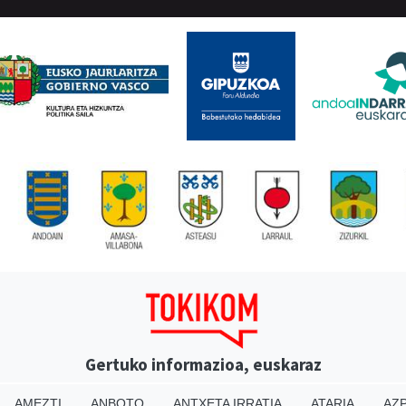
Gertuko informazioa, euskaraz
AMEZTI
ANBOTO
ANTXETA IRRATIA
ATARIA
AZP