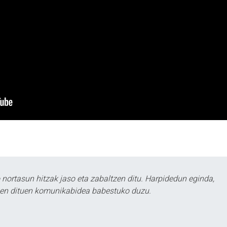
ortasun hitzak jaso eta zabaltzen ditu. Harpidedun eginda,
tzen dituen komunikabidea babestuko duzu.