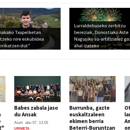
Lurraldebuseko zerbitzu
nakako Txapelketan
bereziak, Donostiako Aste
atzeko nire eskubidea
Nagusiko su-artifizialez g
rrikatzen dut"
ahal izateko
Babes zabala jaso
Burrunba, gazte
Ot
n
du Ansak
euskaltzaleen
la
e
ekimen berria
A
Aiurri
abu 07, 13:55
t"
Beterri-Buruntzan
o
URNIETA