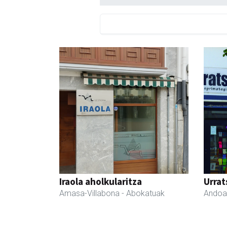
Iraola aholkularitza
Urrat
Amasa-Villabona
- Abokatuak
Andoa