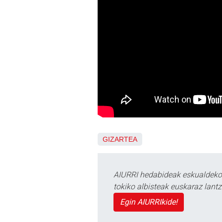
GIZARTEA
AIURRI hedabideak eskualdeko n
tokiko albisteak euskaraz lan
Egin AIURRIkide!