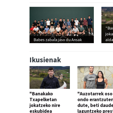
"Ba
jok
Babes zabala jaso du Ansak
alda
Ikusienak
"Banakako
"Auzotarrek oso
Txapelketan
ondo erantzute
jokatzeko nire
dute, beti daud
eskubidea
laguntzeko pres