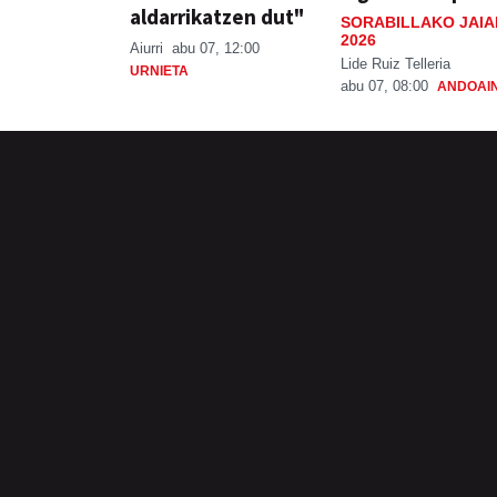
aldarrikatzen dut"
SORABILLAKO JAIA
2026
Aiurri
abu 07, 12:00
Lide Ruiz Telleria
URNIETA
abu 07, 08:00
ANDOAI