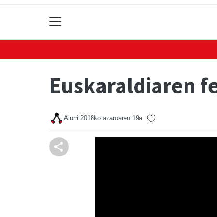
Euskaraldiaren f
Aiurri
2018ko azaroaren 19a