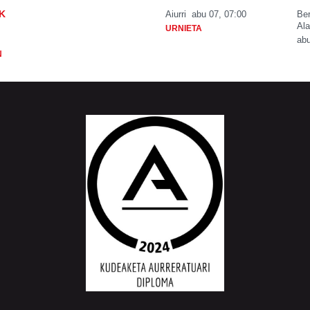
K
Aiurri
abu 07, 07:00
Be
Ala
URNIETA
abu
N