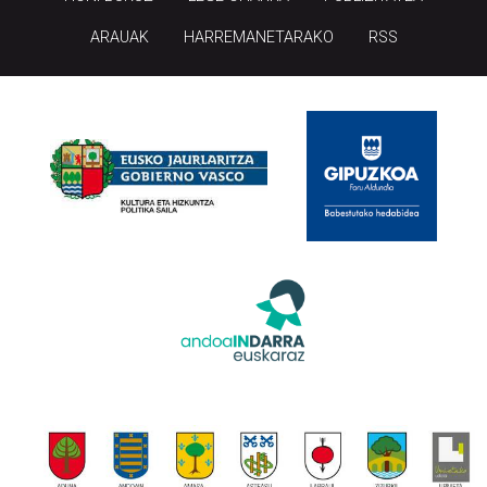
ARAUAK
HARREMANETARAKO
RSS