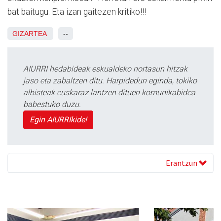
bat baitugu. Eta izan gaitezen kritiko!!!
GIZARTEA
--
AIURRI hedabideak eskualdeko nortasun hitzak
jaso eta zabaltzen ditu. Harpidedun eginda, tokiko
albisteak euskaraz lantzen dituen komunikabidea
babestuko duzu.
Egin AIURRIkide!
Erantzun