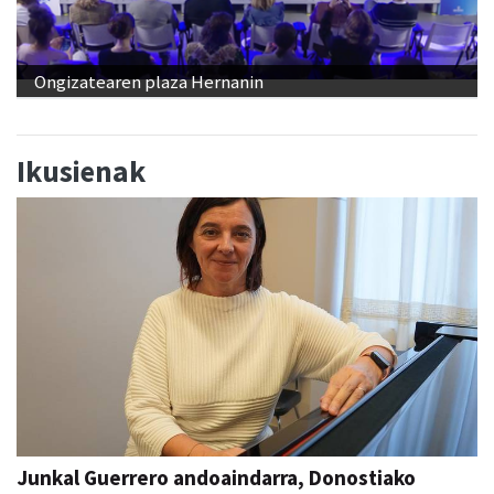
Ongizatearen plaza Hernanin
Ikusienak
Junkal Guerrero andoaindarra, Donostiako