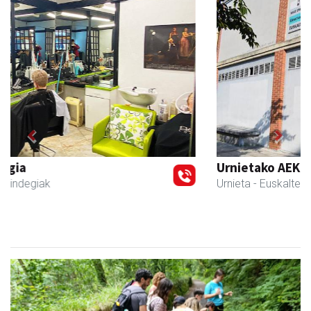
Previous
Next
Urnietako AEK euskaltegia
Urnieta
- Euskaltegiak