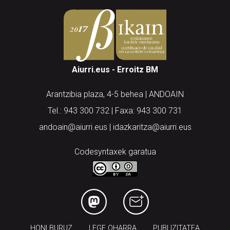
Aiurri.eus - Erroitz BM
Arantzibia plaza, 4-5 behea | ANDOAIN
Tel.: 943 300 732 | Faxa: 943 300 731
andoain@aiurri.eus | idazkaritza@aiurri.eus
Codesyntaxek garatua
HONI BURUZ
LEGE OHARRA
PUBLIZITATEA