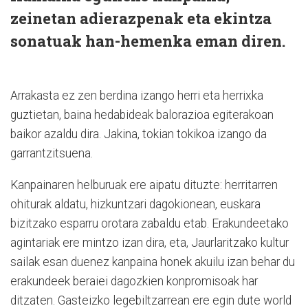
zeinetan adierazpenak eta ekintza
sonatuak han-hemenka eman diren.
Arrakasta ez zen berdina izango herri eta herrixka
guztietan, baina hedabideak balorazioa egiterakoan
baikor azaldu dira. Jakina, tokian tokikoa izango da
garrantzitsuena.
Kanpainaren helburuak ere aipatu dituzte: herritarren
ohiturak aldatu, hizkuntzari dagokionean, euskara
bizitzako esparru orotara zabaldu etab. Erakundeetako
agintariak ere mintzo izan dira, eta, Jaurlaritzako kultur
sailak esan duenez kanpaina honek akuilu izan behar du
erakundeek beraiei dagozkien konpromisoak har
ditzaten. Gasteizko legebiltzarrean ere egin dute world