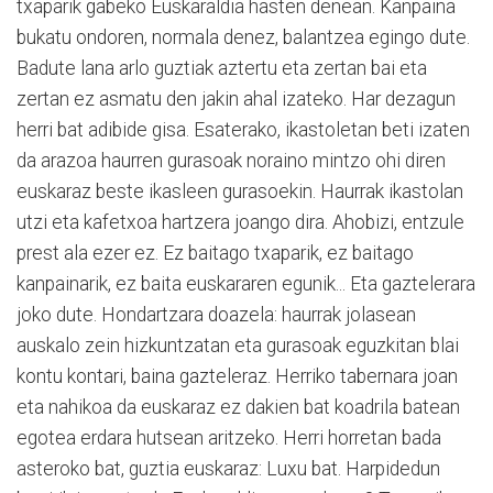
txaparik gabeko Euskaraldia hasten denean. Kanpaina
bukatu ondoren, normala denez, balantzea egingo dute.
Badute lana arlo guztiak aztertu eta zertan bai eta
zertan ez asmatu den jakin ahal izateko. Har dezagun
herri bat adibide gisa. Esaterako, ikastoletan beti izaten
da arazoa haurren gurasoak noraino mintzo ohi diren
euskaraz beste ikasleen gurasoekin. Haurrak ikastolan
utzi eta kafetxoa hartzera joango dira. Ahobizi, entzule
prest ala ezer ez. Ez baitago txaparik, ez baitago
kanpainarik, ez baita euskararen egunik... Eta gaztelerara
joko dute. Hondartzara doazela: haurrak jolasean
auskalo zein hizkuntzatan eta gurasoak eguzkitan blai
kontu kontari, baina gazteleraz. Herriko tabernara joan
eta nahikoa da euskaraz ez dakien bat koadrila batean
egotea erdara hutsean aritzeko. Herri horretan bada
asteroko bat, guztia euskaraz: Luxu bat. Harpidedun