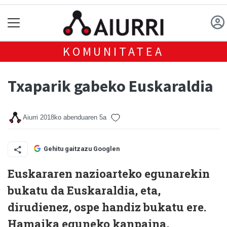
KOMUNITATEA
Txaparik gabeko Euskaraldia
Aiurri
2018ko abenduaren 5a
Gehitu gaitzazu Googlen
Euskararen nazioarteko egunarekin
bukatu da Euskaraldia, eta,
dirudienez, ospe handiz bukatu ere.
Hamaika eguneko kanpaina,