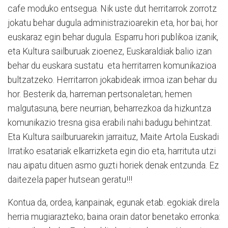
cafe moduko entsegua. Nik uste dut herritarrok zorrotz
jokatu behar dugula administrazioarekin eta, hor bai, hor
euskaraz egin behar dugula. Esparru hori publikoa izanik,
eta Kultura sailburuak zioenez, Euskaraldiak balio izan
behar du euskara sustatu eta herritarren komunikazioa
bultzatzeko. Herritarron jokabideak irmoa izan behar du
hor. Besterik da, harreman pertsonaletan; hemen
malgutasuna, bere neurrian, beharrezkoa da hizkuntza
komunikazio tresna gisa erabili nahi badugu behintzat.
Eta Kultura sailburuarekin jarraituz, Maite Artola Euskadi
Irratiko esatariak elkarrizketa egin dio eta, harrituta utzi
nau aipatu dituen asmo guzti horiek denak entzunda. Ez
daitezela paper hutsean geratu!!!
Kontua da, ordea, kanpainak, egunak etab. egokiak direla
herria mugiarazteko; baina orain dator benetako erronka: