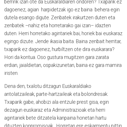
berririk izan ote da Euskaraldiaren ondoren? Txaparik ez
dagoenez, agian harpidetzak igo ez baina behera egin
dutela esango digute. Zenbatek irakurtzen duten eta
zenbatek –nahiz eta horretarako gai izan– idazten
duten. Herri horretako agintariek bai, horiek bai euskaraz
egingo dizute. Jende ikasia baita. Baina zenbait herritar,
txaparik ez dagoenez, hurbiltzen ote dira euskarara?
Hori da kontua. Oso gustura mugitzen gara zarata
erdian, jaialdietan, ospakizunetan, baina ez gara mamira
iristen.
Dena den, txalotu ditzagun Euskaraldiako
antolatzaileak, parte-hartzaileak eta bolondresak.
Txaparik gabe, ahobizi ala entzule prest gisa, egin
dezagun euskaraz eta Administrazioak eta herri
agintariek bete ditzatela kanpaina honetan hartu
dituzten konpromisoak. Horretan ere eskarmentu pittin