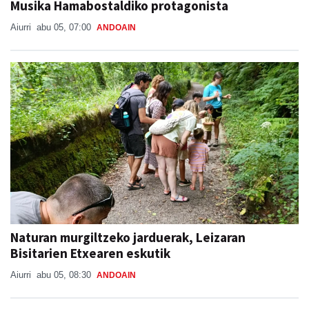
Musika Hamabostaldiko protagonista
Aiurri
abu 05, 07:00
ANDOAIN
Naturan murgiltzeko jarduerak, Leizaran
Bisitarien Etxearen eskutik
Aiurri
abu 05, 08:30
ANDOAIN