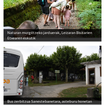
Naturan murgiltzeko jarduerak, Leizaran Bisitarien
Etxearen eskutik
Bus zerbitzua Sanestebanetara, asteburu honetan