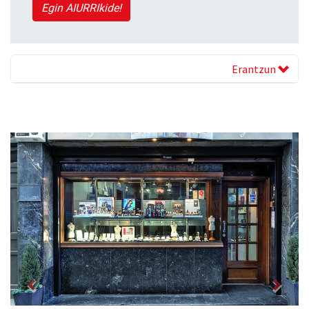
Egin AIURRIkide!
Erantzun
Previous
Next