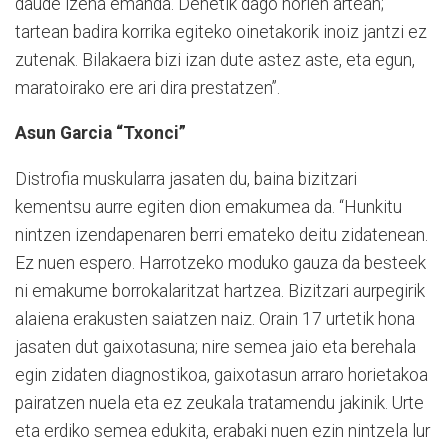
daude izena emanda. Denetik dago horien artean;
tartean badira korrika egiteko oinetakorik inoiz jantzi ez
zutenak. Bilakaera bizi izan dute astez aste, eta egun,
maratoirako ere ari dira prestatzen”.
Asun Garcia “Txonci”
Distrofia muskularra jasaten du, baina bizitzari
kementsu aurre egiten dion emakumea da. “Hunkitu
nintzen izendapenaren berri emateko deitu zidatenean.
Ez nuen espero. Harrotzeko moduko gauza da besteek
ni emakume borrokalaritzat hartzea. Bizitzari aurpegirik
alaiena erakusten saiatzen naiz. Orain 17 urtetik hona
jasaten dut gaixotasuna; nire semea jaio eta berehala
egin zidaten diagnostikoa, gaixotasun arraro horietakoa
pairatzen nuela eta ez zeukala tratamendu jakinik. Urte
eta erdiko semea edukita, erabaki nuen ezin nintzela lur