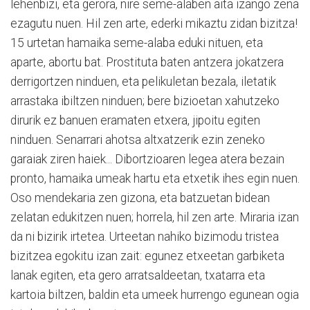
lehenbizi, eta gerora, nire seme-alaben aita izango zena
ezagutu nuen. Hil zen arte, ederki mikaztu zidan bizitza!
15 urtetan hamaika seme-alaba eduki nituen, eta
aparte, abortu bat. Prostituta baten antzera jokatzera
derrigortzen ninduen, eta pelikuletan bezala, iletatik
arrastaka ibiltzen ninduen; bere bizioetan xahutzeko
dirurik ez banuen eramaten etxera, jipoitu egiten
ninduen. Senarrari ahotsa altxatzerik ezin zeneko
garaiak ziren haiek... Dibortzioaren legea atera bezain
pronto, hamaika umeak hartu eta etxetik ihes egin nuen.
Oso mendekaria zen gizona, eta batzuetan bidean
zelatan edukitzen nuen; horrela, hil zen arte. Miraria izan
da ni bizirik irtetea. Urteetan nahiko bizimodu tristea
bizitzea egokitu izan zait: egunez etxeetan garbiketa
lanak egiten, eta gero arratsaldeetan, txatarra eta
kartoia biltzen, baldin eta umeek hurrengo egunean ogia