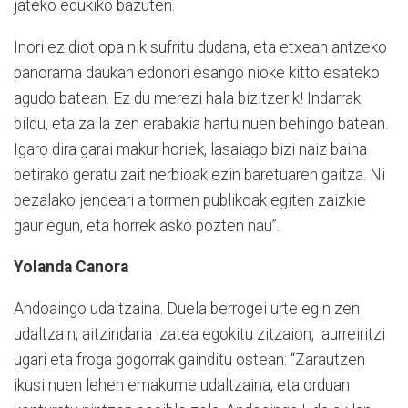
jateko edukiko bazuten.
Inori ez diot opa nik sufritu dudana, eta etxean antzeko
panorama daukan edonori esango nioke kitto esateko
agudo batean. Ez du merezi hala bizitzerik! Indarrak
bildu, eta zaila zen erabakia hartu nuen behingo batean.
Igaro dira garai makur horiek, lasaiago bizi naiz baina
betirako geratu zait nerbioak ezin baretuaren gaitza. Ni
bezalako jendeari aitormen publikoak egiten zaizkie
gaur egun, eta horrek asko pozten nau”.
Yolanda Canora
Andoaingo udaltzaina. Duela berrogei urte egin zen
udaltzain; aitzindaria izatea egokitu zitzaion, aurreiritzi
ugari eta froga gogorrak gainditu ostean: “Zarautzen
ikusi nuen lehen emakume udaltzaina, eta orduan