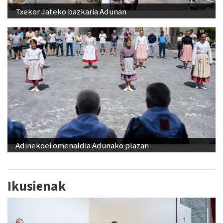
Txekor Jateko bazkaria Adunan
Adinekoei omenaldia Adunako plazan
Ikusienak