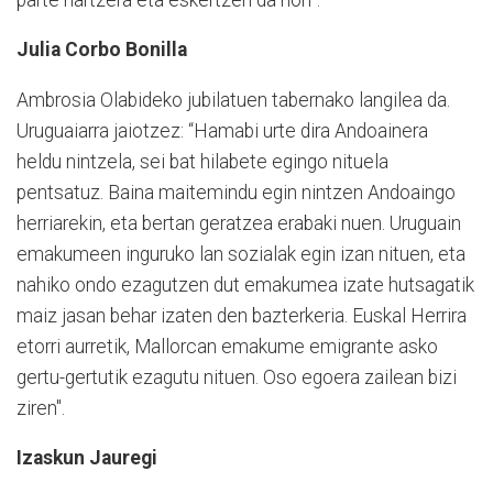
Julia Corbo Bonilla
Ambrosia Olabideko jubilatuen tabernako langilea da.
Uruguaiarra jaiotzez: “Hamabi urte dira Andoainera
heldu nintzela, sei bat hilabete egingo nituela
pentsatuz. Baina maitemindu egin nintzen Andoaingo
herriarekin, eta bertan geratzea erabaki nuen. Uruguain
emakumeen inguruko lan sozialak egin izan nituen, eta
nahiko ondo ezagutzen dut emakumea izate hutsagatik
maiz jasan behar izaten den bazterkeria. Euskal Herrira
etorri aurretik, Mallorcan emakume emigrante asko
gertu-gertutik ezagutu nituen. Oso egoera zailean bizi
ziren".
Izaskun Jauregi