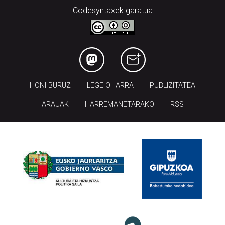
Codesyntaxek garatua
HONI BURUZ
LEGE OHARRA
PUBLIZITATEA
ARAUAK
HARREMANETARAKO
RSS