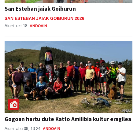
San Esteban jaiak Goiburun
SAN ESTEBAN JAIAK GOIBURUN 2026
Aiurri
uzt 18
ANDOAIN
Gogoan hartu dute Katto Amilibia kultur eragilea
Aiurri
abu 08, 13:24
ANDOAIN