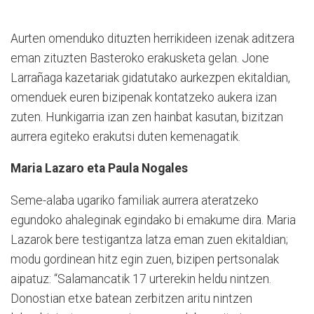
Aurten omenduko dituzten herrikideen izenak aditzera
eman zituzten Basteroko erakusketa gelan. Jone
Larrañaga kazetariak gidatutako aurkezpen ekitaldian,
omenduek euren bizipenak kontatzeko aukera izan
zuten. Hunkigarria izan zen hainbat kasutan, bizitzan
aurrera egiteko erakutsi duten kemenagatik.
Maria Lazaro eta Paula Nogales
Seme-alaba ugariko familiak aurrera ateratzeko
egundoko ahaleginak egindako bi emakume dira. Maria
Lazarok bere testigantza latza eman zuen ekitaldian;
modu gordinean hitz egin zuen, bizipen pertsonalak
aipatuz: “Salamancatik 17 urterekin heldu nintzen.
Donostian etxe batean zerbitzen aritu nintzen