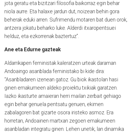
jota geratu eta bizitzari filosofia baikorraz egin behar
niola aurre. Eta halaxe jardun dut, noizean behin gora
beherak eduki arren. Sufrimendu motaren bat duen orok,
antzera jokatu beharko luke. Alderdi itxaropentsuei
helduz, eta ezkorrenak baztertuz”.
Ane eta Edurne gazteak
Aldarrikapen feministak kaleratzen urteak daraman
Andoaingo asanblada feministako bi kide dira:
“Asanbladaren izenean gatoz. Gu biok ikastolan hasi
ginen emakumeen aldeko proiektu txikiak garatzen.
Iazko ikasturte amaieran herri mailan zerbait gehiago
egin behar genuela pentsatu genuen, ekimen
zabalagoren bat gizarte osora iristeko asmoz. Era
horretan, Andoainen martxan zegoen emakumeen
asanbladan integratu ginen. Lehen unetik, lan dinamika