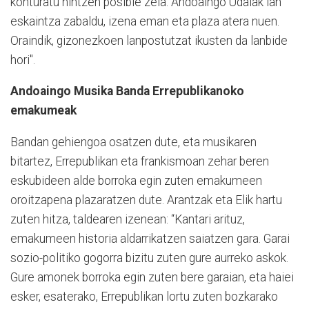
konturatu nintzen posible zela. Andoaingo Udalak lan
eskaintza zabaldu, izena eman eta plaza atera nuen.
Oraindik, gizonezkoen lanpostutzat ikusten da lanbide
hori".
Andoaingo Musika Banda Errepublikanoko
emakumeak
Bandan gehiengoa osatzen dute, eta musikaren
bitartez, Errepublikan eta frankismoan zehar beren
eskubideen alde borroka egin zuten emakumeen
oroitzapena plazaratzen dute. Arantzak eta Elik hartu
zuten hitza, taldearen izenean: “Kantari arituz,
emakumeen historia aldarrikatzen saiatzen gara. Garai
sozio-politiko gogorra bizitu zuten gure aurreko askok.
Gure amonek borroka egin zuten bere garaian, eta haiei
esker, esaterako, Errepublikan lortu zuten bozkarako