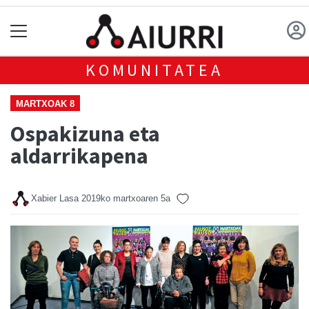
KOMUNITATEA
MARTXOAK 8
Ospakizuna eta
aldarrikapena
Xabier Lasa
2019ko martxoaren 5a