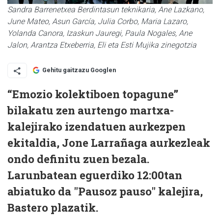
Sandra Barrenetxea Berdintasun teknikaria, Ane Lazkano,
June Mateo, Asun García, Julia Corbo, Maria Lazaro,
Yolanda Canora, Izaskun Jauregi, Paula Nogales, Ane
Jalon, Arantza Etxeberria, Eli eta Esti Mujika zinegotzia
Gehitu gaitzazu Googlen
“Emozio kolektiboen topagune”
bilakatu zen aurtengo martxa-
kalejirako izendatuen aurkezpen
ekitaldia, Jone Larrañaga aurkezleak
ondo definitu zuen bezala.
Larunbatean eguerdiko 12:00tan
abiatuko da "Pausoz pauso" kalejira,
Bastero plazatik.