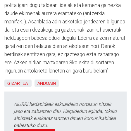
polita igarri dugu taldean: ideiak eta kemena gainezka
daude ekimenak aurrera eramateko (antzerkia,
manifak...). Asanblada adin askotako jendearen bilgunea
da, eta esan dezakegu gu gazteenak izanik, hasieratik
helduagoen babesa eduki dugula. Ederra da zein natural
garatzen den belaunaldien artekotasun hori. Denok
berdinak sentitzen gara, ez gazteago ezta zaharrago
ere. Azken aldian martxoaren 8ko ekitaldi sortaren
inguruan antolaketa lanetan ari gara buru belarri”.
GIZARTEA
ANDOAIN
AIURRI hedabideak eskualdeko nortasun hitzak
jaso eta zabaltzen ditu. Harpidedun eginda, tokiko
albisteak euskaraz lantzen dituen komunikabidea
babestuko duzu.