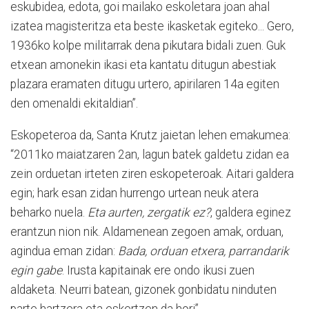
eskubidea, edota, goi mailako eskoletara joan ahal
izatea magisteritza eta beste ikasketak egiteko... Gero,
1936ko kolpe militarrak dena pikutara bidali zuen. Guk
etxean amonekin ikasi eta kantatu ditugun abestiak
plazara eramaten ditugu urtero, apirilaren 14a egiten
den omenaldi ekitaldian”.
Eskopeteroa da, Santa Krutz jaietan lehen emakumea:
“2011ko maiatzaren 2an, lagun batek galdetu zidan ea
zein orduetan irteten ziren eskopeteroak. Aitari galdera
egin; hark esan zidan hurrengo urtean neuk atera
beharko nuela.
Eta aurten, zergatik ez?
, galdera eginez
erantzun nion nik. Aldamenean zegoen amak, orduan,
agindua eman zidan:
Bada, orduan etxera, parrandarik
egin gabe
. Irusta kapitainak ere ondo ikusi zuen
aldaketa. Neurri batean, gizonek gonbidatu ninduten
parte hartzera eta eskertzen da hori”.