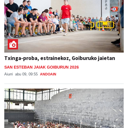
Txinga-proba, estrainekoz, Goiburuko jaietan
SAN ESTEBAN JAIAK GOIBURUN 2026
Aiurri
abu 09, 09:55
ANDOAIN