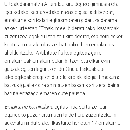
Urteak daramatza Allurralde kiroldegiko gimnasia eta
igeriketako ikastaroetako irakasle gisa; aldi berean,
emakume korrikalari egitasmoaren gidaritza darama
azken urteetan. “Emakumeei bideratutako ikastaroak
zuzentzea egokitu izan zait kiroldegian, eta horri esker
konturatu naiz kirolak zenbat balio duen emakumea
ahalduntzeko. Aktibitate fisikoa egiteaz gain,
emakumeak emakumeekin biltzen eta elkarrekin
gauzak egiten laguntzen du. Onura fisikoak eta
sikologikoak eragiten dituela kirolak, alegia. Emakume
batzuk igual ez dira animatzen bakarrik aritzera, baina
batuta errazago ematen dute pausoa.
Emakume korrikalaria
egitasmoa sortu zenean,
egundoko poza hartu nuen talde hura zuzentzeko ni
aukeratu nindutelako. Ikasturte honetan 17 emakume