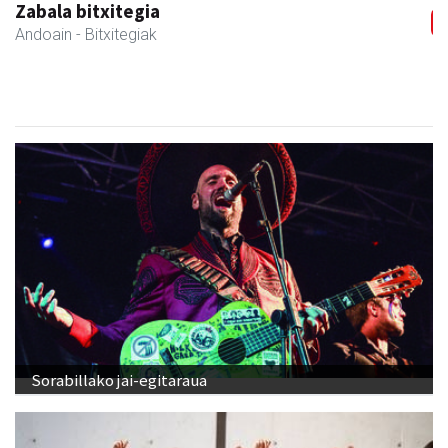
Zabala bitxitegia
Andoain
- Bitxitegiak
Sorabillako jai-egitaraua