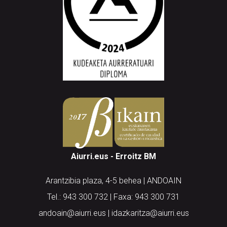
Aiurri.eus - Erroitz BM
Arantzibia plaza, 4-5 behea | ANDOAIN
Tel.: 943 300 732 | Faxa: 943 300 731
andoain@aiurri.eus | idazkaritza@aiurri.eus