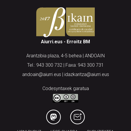
Aiurri.eus - Erroitz BM
Arantzibia plaza, 4-5 behea | ANDOAIN
Tel.: 943 300 732 | Faxa: 943 300 731
andoain@aiurri.eus | idazkaritza@aiurri.eus
Codesyntaxek garatua