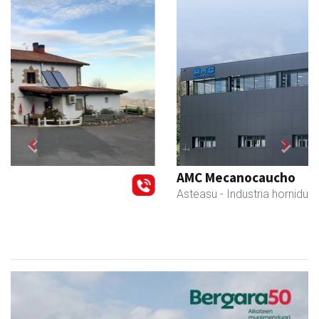
Previous
Next
AMC Mecanocaucho
Asteasu
- Industria hornidurak