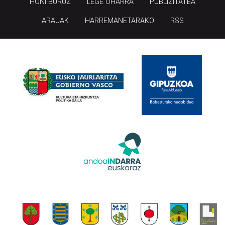
HONI BURUZ
LEGE OHARRA
PUBLIZITATEA
ARAUAK
HARREMANETARAKO
RSS