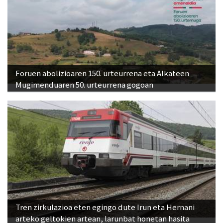
Foruen abolizioaren 150. urteurrena eta Alkateen
Mugimenduaren 50. urteurrena gogoan
Tren zirkulazioa eten egingo dute Irun eta Hernani
arteko geltokien artean, larunbat honetan hasita