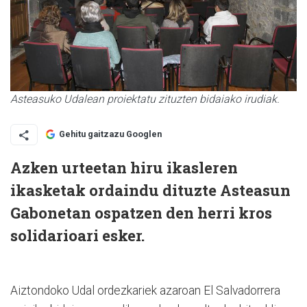
Asteasuko Udalean proiektatu zituzten bidaiako irudiak.
Gehitu gaitzazu Googlen
Azken urteetan hiru ikasleren
ikasketak ordaindu dituzte Asteasun
Gabonetan ospatzen den herri kros
solidarioari esker.
Aiztondoko Udal ordezkariek azaroan El Salvadorrera