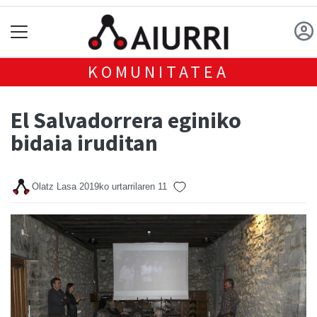
KOMUNITATEA
El Salvadorrera eginiko
bidaia iruditan
Olatz Lasa
2019ko urtarrilaren 11