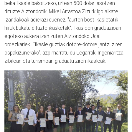
beka. Ikasle bakoitzeko, urtean 500 dolar jasotzen
dituzte Aiztondotik. Mikel Arrastoa Zizurkilgo alkate
izandakoak adierazi duenez, "aurten bost ikasletatik
hiruk bukatu dituzte ikasketak". Ikasleen graduazioan
egoteko aukera izan zuten Aiztondoko Udal
ordezkariek. "Ikasle guztiak dotore-dotore jantzi ziren
ospakizunerako", azpimarratu du Legarrak. Ingeniaritza
zibilean eta turismoan graduatu ziren ikasleak.