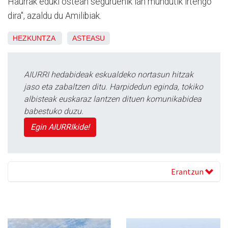
Haurrak eduki ostean seguruenik lan mundutik irtengo
dira", azaldu du Amilibiak.
HEZKUNTZA
ASTEASU
AIURRI hedabideak eskualdeko nortasun hitzak
jaso eta zabaltzen ditu. Harpidedun eginda, tokiko
albisteak euskaraz lantzen dituen komunikabidea
babestuko duzu.
Egin AIURRIkide!
Erantzun