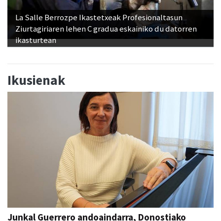
La Salle Berrozpe Ikastetxeak Profesionaltasun
Ziurtagiriaren lehen C gradua eskainiko du datorren
ikasturtean
Ikusienak
Junkal Guerrero andoaindarra, Donostiako