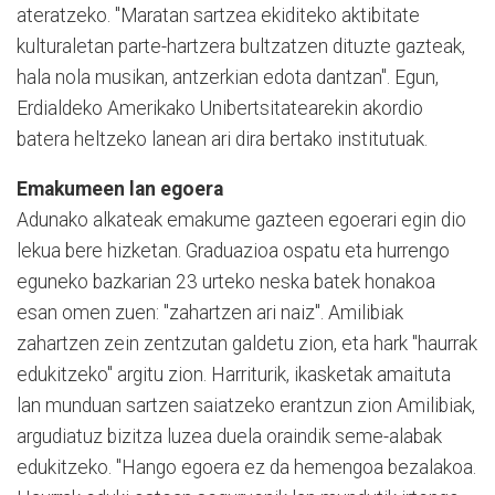
ateratzeko. "Maratan sartzea ekiditeko aktibitate
kulturaletan parte-hartzera bultzatzen dituzte gazteak,
hala nola musikan, antzerkian edota dantzan". Egun,
Erdialdeko Amerikako Unibertsitatearekin akordio
batera heltzeko lanean ari dira bertako institutuak.
Emakumeen lan egoera
Adunako alkateak emakume gazteen egoerari egin dio
lekua bere hizketan. Graduazioa ospatu eta hurrengo
eguneko bazkarian 23 urteko neska batek honakoa
esan omen zuen: "zahartzen ari naiz". Amilibiak
zahartzen zein zentzutan galdetu zion, eta hark "haurrak
edukitzeko" argitu zion. Harriturik, ikasketak amaituta
lan munduan sartzen saiatzeko erantzun zion Amilibiak,
argudiatuz bizitza luzea duela oraindik seme-alabak
edukitzeko. "Hango egoera ez da hemengoa bezalakoa.