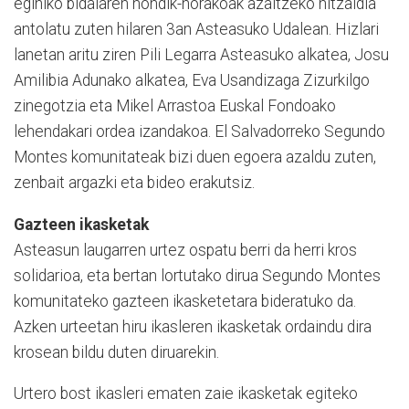
eginiko bidaiaren nondik-norakoak azaltzeko hitzaldia
antolatu zuten hilaren 3an Asteasuko Udalean. Hizlari
lanetan aritu ziren Pili Legarra Asteasuko alkatea, Josu
Amilibia Adunako alkatea, Eva Usandizaga Zizurkilgo
zinegotzia eta Mikel Arrastoa Euskal Fondoako
lehendakari ordea izandakoa. El Salvadorreko Segundo
Montes komunitateak bizi duen egoera azaldu zuten,
zenbait argazki eta bideo erakutsiz.
Gazteen ikasketak
Asteasun laugarren urtez ospatu berri da herri kros
solidarioa, eta bertan lortutako dirua Segundo Montes
komunitateko gazteen ikasketetara bideratuko da.
Azken urteetan hiru ikasleren ikasketak ordaindu dira
krosean bildu duten diruarekin.
Urtero bost ikasleri ematen zaie ikasketak egiteko