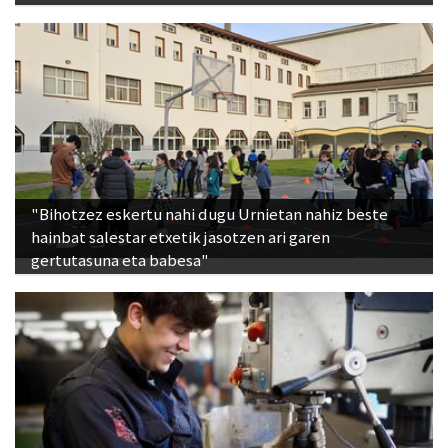
"Bihotzez eskertu nahi dugu Urnietan nahiz beste
hainbat salestar etxetik jasotzen ari garen
gertutasuna eta babesa"