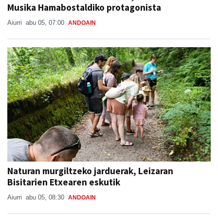
Musika Hamabostaldiko protagonista
Aiurri
abu 05, 07:00
ANDOAIN
Naturan murgiltzeko jarduerak, Leizaran
Bisitarien Etxearen eskutik
Aiurri
abu 05, 08:30
ANDOAIN