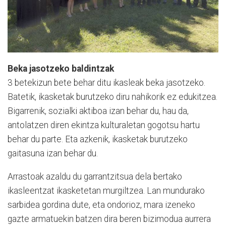
Beka jasotzeko baldintzak
3 betekizun bete behar ditu ikasleak beka jasotzeko.
Batetik, ikasketak burutzeko diru nahikorik ez edukitzea.
Bigarrenik, sozialki aktiboa izan behar du, hau da,
antolatzen diren ekintza kulturaletan gogotsu hartu
behar du parte. Eta azkenik, ikasketak burutzeko
gaitasuna izan behar du.
Arrastoak azaldu du garrantzitsua dela bertako
ikasleentzat ikasketetan murgiltzea. Lan mundurako
sarbidea gordina dute, eta ondorioz, mara izeneko
gazte armatuekin batzen dira beren bizimodua aurrera