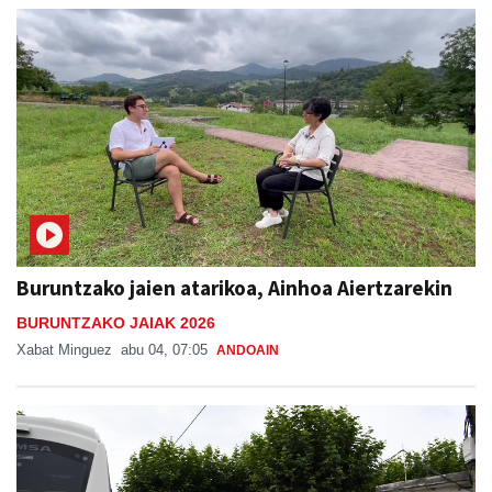
Buruntzako jaien atarikoa, Ainhoa Aiertzarekin
BURUNTZAKO JAIAK 2026
Xabat Minguez
abu 04, 07:05
ANDOAIN