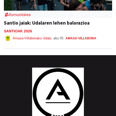
Komunitatea
Santio jaiak: Udalaren lehen balorazioa
SANTIOAK 2026
Amasa-Villabonako Udala
abu 05
AMASA-VILLABONA