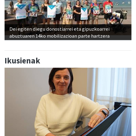
Dei egiten diegu donostiarrei eta gipuzkoarrei
abuztuaren 14ko mobilizazioan parte hartzera
Ikusienak