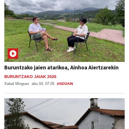
Buruntzako jaien atarikoa, Ainhoa Aiertzarekin
BURUNTZAKO JAIAK 2026
Xabat Minguez
abu 04, 07:05
ANDOAIN