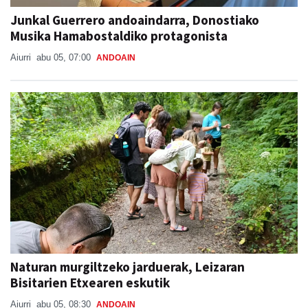
Junkal Guerrero andoaindarra, Donostiako
Musika Hamabostaldiko protagonista
Aiurri
abu 05, 07:00
ANDOAIN
Naturan murgiltzeko jarduerak, Leizaran
Bisitarien Etxearen eskutik
Aiurri
abu 05, 08:30
ANDOAIN