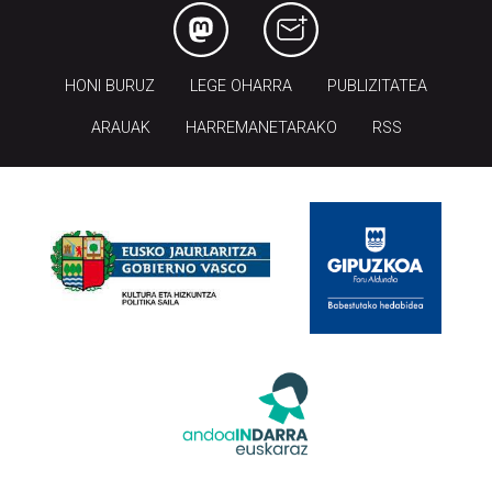
HONI BURUZ
LEGE OHARRA
PUBLIZITATEA
ARAUAK
HARREMANETARAKO
RSS