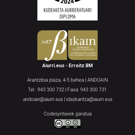
Aiurri.eus - Erroitz BM
Arantzibia plaza, 4-5 behea | ANDOAIN
Tel.: 943 300 732 | Faxa: 943 300 731
andoain@aiurri.eus | idazkaritza@aiurri.eus
Codesyntaxek garatua