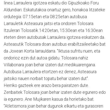
linea Larraulera igotzea eskatu dio Gipuzkoako Foru
Aldundiari. Eskatutakoa onartuz gero, honakoa litzateke
ordutegia: 07:15etan eta 08:25etan autobusa
Larrauletik Asteasura jaitsi eta ondoren Tolosara.
Itzuleran Tolosatik 14:20etan, 15:30ean eta 16:30ean
irteten diren autobusak Larraulera igotzea eskatzen da.
Asteasutik Tolosara doan autobus erabiltzaileetako bat
da Joxean Korta larrauldarra. "Iktusa sufritu nuen, eta
ondorioz ezin dut autoa gidatu. Tolosara nahiz
Villabonara joan behar izaten dut medikuarengana.
Autobusa Larraulera etortzen ez denez, Asteasura
jaitsiko nauen norbait topatu behar izaten dut".
Herriko gazteek ere arazo bera pairatzen dute.
Zenbaitek Tolosara joan behar izaten dute egunero edo
ia egunero. Ane Mujikaren kasua da horietako bat.
"Atletismora joan behar dugunok elkartu eta gurasoren