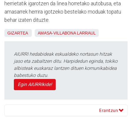
herrietatik igarotzen da linea horretako autobusa, eta
amasarrek herrira igotzeko bestelako moduak topatu
behar izaten dituzte.
GIZARTEA
AMASA-VILLABONA
LARRAUL
AIURRI hedabideak eskualdeko nortasun hitzak
jaso eta zabaltzen ditu. Harpidedun eginda, tokiko
albisteak euskaraz lantzen dituen komunikabidea
babestuko duzu.
Egin AIURRIkide!
Erantzun