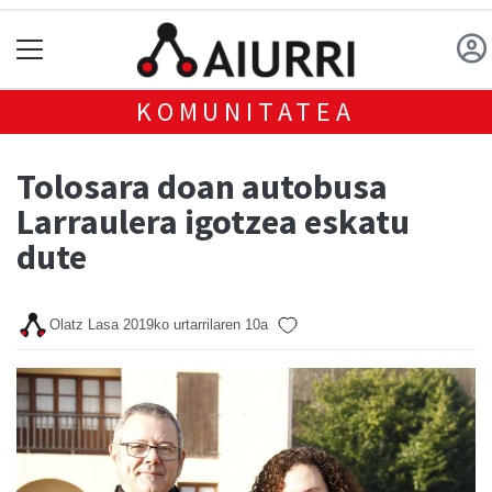
KOMUNITATEA
Tolosara doan autobusa
Larraulera igotzea eskatu
dute
Olatz Lasa
2019ko urtarrilaren 10a