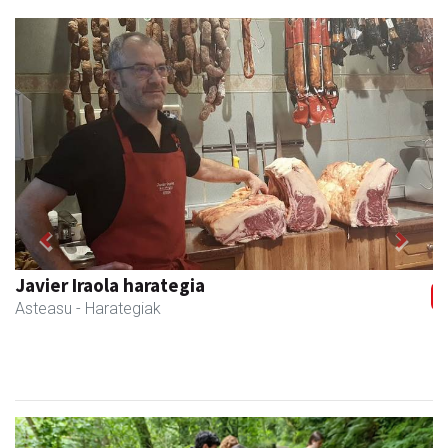
Previous
Next
Javier Iraola harategia
Asteasu
- Harategiak