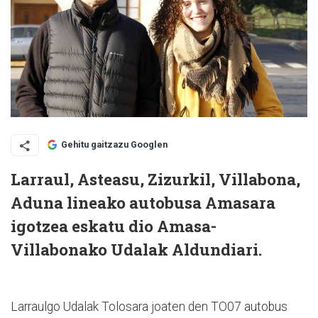
Gehitu gaitzazu Googlen
Larraul, Asteasu, Zizurkil, Villabona,
Aduna lineako autobusa Amasara
igotzea eskatu dio Amasa-
Villabonako Udalak Aldundiari.
Larraulgo Udalak Tolosara joaten den TO07 autobus