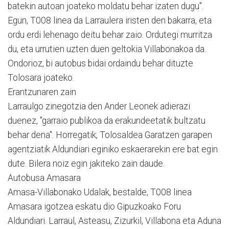
batekin autoan joateko moldatu behar izaten dugu".
Egun, T008 linea da Larraulera iristen den bakarra, eta
ordu erdi lehenago deitu behar zaio. Ordutegi murritza
du, eta urrutien uzten duen geltokia Villabonakoa da.
Ondorioz, bi autobus bidai ordaindu behar dituzte
Tolosara joateko.
Erantzunaren zain
Larraulgo zinegotzia den Ander Leonek adierazi
duenez, "garraio publikoa da erakundeetatik bultzatu
behar dena". Horregatik, Tolosaldea Garatzen garapen
agentziatik Aldundiari eginiko eskaerarekin ere bat egin
dute. Bilera noiz egin jakiteko zain daude.
Autobusa Amasara
Amasa-Villabonako Udalak, bestalde, T008 linea
Amasara igotzea eskatu dio Gipuzkoako Foru
Aldundiari. Larraul, Asteasu, Zizurkil, Villabona eta Aduna