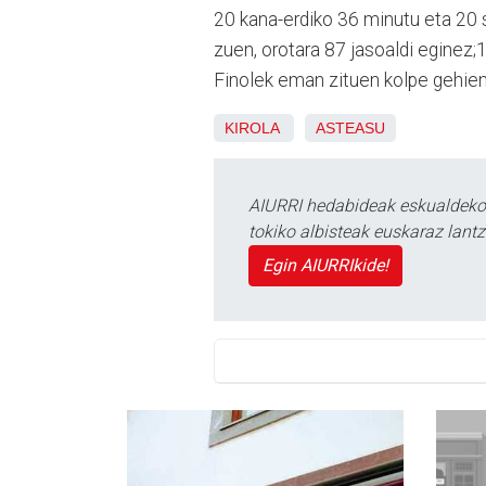
20 kana-erdiko 36 minutu eta 20 s
zuen, orotara 87 jasoaldi eginez;1
Finolek eman zituen kolpe gehien
KIROLA
ASTEASU
AIURRI hedabideak eskualdeko n
tokiko albisteak euskaraz lan
Egin AIURRIkide!