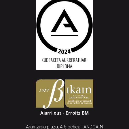
Aiurri.eus - Erroitz BM
Arantzibia plaza, 4-5 behea | ANDOAIN