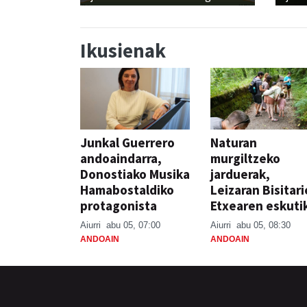
Ikusienak
Junkal Guerrero
Naturan
andoaindarra,
murgiltzeko
Donostiako Musika
jarduerak,
Hamabostaldiko
Leizaran Bisitar
protagonista
Etxearen eskuti
Aiurri
abu 05, 07:00
Aiurri
abu 05, 08:30
ANDOAIN
ANDOAIN