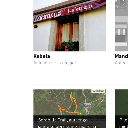
Kabela
Manda
Asteasu
- Gozotegiak
Astea
Sorabilla Trail, aurtengo
Pilo
jaietako berrikuntza nagusia
jaie