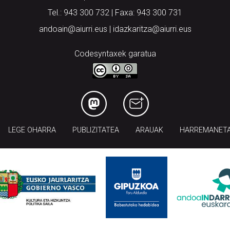
Tel.: 943 300 732 | Faxa: 943 300 731
andoain@aiurri.eus | idazkaritza@aiurri.eus
Codesyntaxek garatua
LEGE OHARRA
PUBLIZITATEA
ARAUAK
HARREMANET