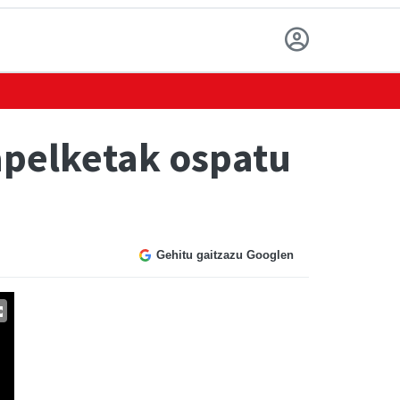
xapelketak ospatu
Gehitu gaitzazu Googlen