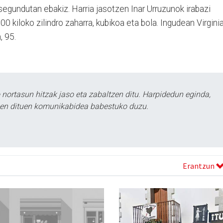
egundutan ebakiz. Harria jasotzen Inar Urruzunok irabazi
00 kiloko zilindro zaharra, kubikoa eta bola. Ingudean Virgini
, 95.
ortasun hitzak jaso eta zabaltzen ditu. Harpidedun eginda,
tzen dituen komunikabidea babestuko duzu.
Erantzun