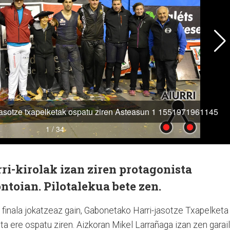
i-kirolak izan ziren protagonista
ntoian. Pilotalekua bete zen.
 finala jokatzeaz gain, Gabonetako Harri-jasotze Txapelketa
ere ospatu ziren. Aizkoran Mikel Larrañaga izan zen garail