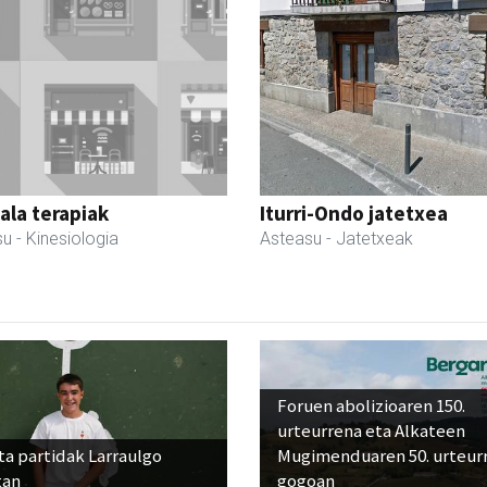
la terapiak
Iturri-Ondo jatetxea
su
- Kinesiologia
Asteasu
- Jatetxeak
Foruen abolizioaren 150.
urteurrena eta Alkateen
ta partidak Larraulgo
Mugimenduaren 50. urteur
tan
gogoan