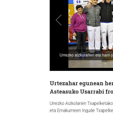
Urtezahar egunean herr
Asteasuko Usarrabi fro
Urrezko Aizkolarien Txapelketako
eta Emakumeen Ingude Txapelketa 