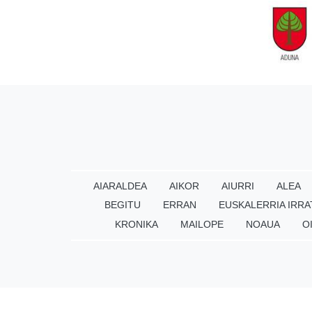
AIARALDEA
AIKOR
AIURRI
ALEA
BEGITU
ERRAN
EUSKALERRIA IRRA
KRONIKA
MAILOPE
NOAUA
O