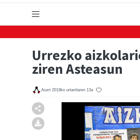
Urrezko aizkolari
ziren Asteasun
Aiurri
2019ko urtarrilaren 13a