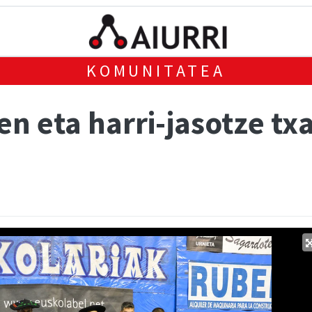
KOMUNITATEA
en eta harri-jasotze t