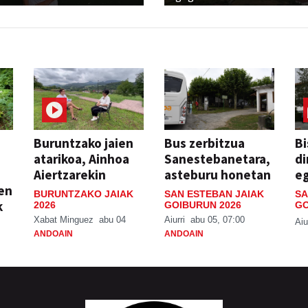
Buruntzako jaien
Bus zerbitzua
Bi
atarikoa, Ainhoa
Sanestebanetara,
di
Aiertzarekin
asteburu honetan
e
ien
BURUNTZAKO JAIAK
SAN ESTEBAN JAIAK
SA
k
2026
GOIBURUN 2026
GO
Xabat Minguez
abu 04
Aiurri
abu 05, 07:00
Aiu
ANDOAIN
ANDOAIN