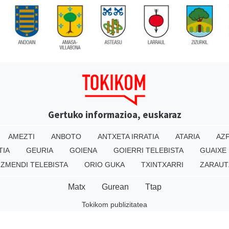
Gertuko informazioa, euskaraz
AMEZTI
ANBOTO
ANTXETA IRRATIA
ATARIA
AZP
TIA
GEURIA
GOIENA
GOIERRI TELEBISTA
GUAIXE
IZMENDI TELEBISTA
ORIO GUKA
TXINTXARRI
ZARAUT
Matx
Gurean
Ttap
Tokikom publizitatea
v16.25.0