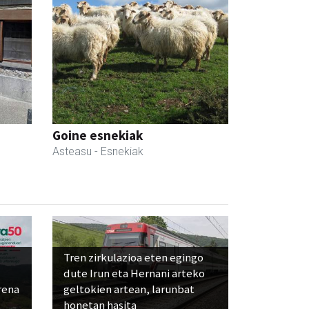
Goine esnekiak
Asteasu
- Esnekiak
Tren zirkulazioa eten egingo
dute Irun eta Hernani arteko
rena
geltokien artean, larunbat
honetan hasita