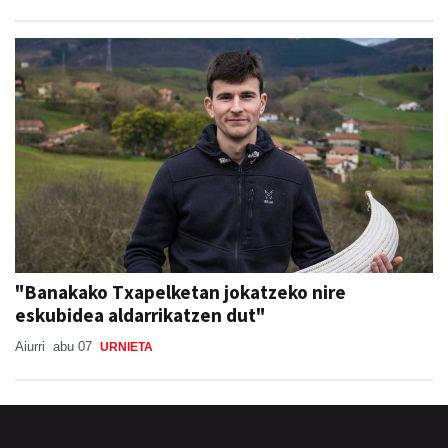
"Banakako Txapelketan jokatzeko nire
eskubidea aldarrikatzen dut"
Aiurri
abu 07
URNIETA