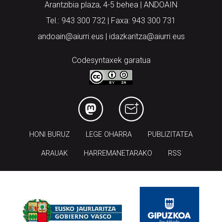
Arantzibia plaza, 4-5 behea | ANDOAIN
Tel.: 943 300 732 | Faxa: 943 300 731
andoain@aiurri.eus | idazkaritza@aiurri.eus
Codesyntaxek garatua
HONI BURUZ
LEGE OHARRA
PUBLIZITATEA
ARAUAK
HARREMANETARAKO
RSS