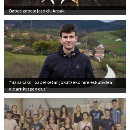
Babes zabala jaso du Ansak
"Banakako Txapelketan jokatzeko nire eskubidea
aldarrikatzen dut"