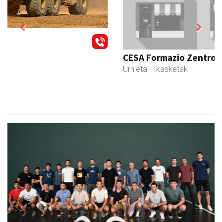
Previous
Next
CESA Formazio Zentroa
Urnieta
- Ikasketak