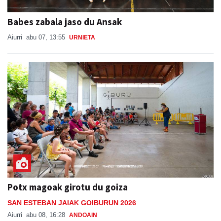
Babes zabala jaso du Ansak
Aiurri
abu 07, 13:55
URNIETA
Potx magoak girotu du goiza
SAN ESTEBAN JAIAK GOIBURUN 2026
Aiurri
abu 08, 16:28
ANDOAIN