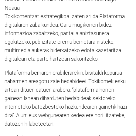
Noaua.
Tokikomentzat estrategikoa izaten ari da Plataforma
digitalaren zabalkundea: Gailu mugikorren bidez
informazioa zabaltzeko, pantaila aniztasunera
egokitzeko, publizitate eremu berrietara iristeko,
multimedia aukerak biderkatzeko edota kazetaritza
digitalean eta parte hartzean sakontzeko.
Plataforma berriaren erabilerarekin, bisitaldi kopurua
nabarmen areagotu zaie hedabideei. Tokikomek esku
artean dituen datuen arabera, “plataforma horren
gainean lanean diharduten hedabideak sektoreko
interneteko batezbesteko hazkundearen gainetik hazi
dira”. Aiurri.eus webgunearen xedea ere hori litzateke,
datozen hilabeteetan.