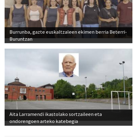
Burrunba, gazte euskaltzaleen ekimen berria Beterri-
Buruntzan
Aita Larramendi ikastolako sortzaileen eta
ondorengoen arteko katebegia