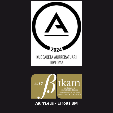
Aiurri.eus - Erroitz BM