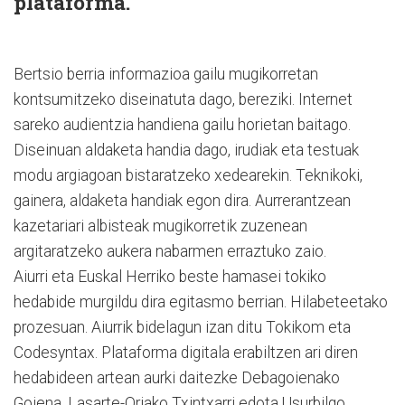
plataforma.
Bertsio berria informazioa gailu mugikorretan
kontsumitzeko diseinatuta dago, bereziki. Internet
sareko audientzia handiena gailu horietan baitago.
Diseinuan aldaketa handia dago, irudiak eta testuak
modu argiagoan bistaratzeko xedearekin. Teknikoki,
gainera, aldaketa handiak egon dira. Aurrerantzean
kazetariari albisteak mugikorretik zuzenean
argitaratzeko aukera nabarmen erraztuko zaio.
Aiurri eta Euskal Herriko beste hamasei tokiko
hedabide murgildu dira egitasmo berrian. Hilabeteetako
prozesuan. Aiurrik bidelagun izan ditu Tokikom eta
Codesyntax. Plataforma digitala erabiltzen ari diren
hedabideen artean aurki daitezke Debagoienako
Goiena, Lasarte-Oriako Txintxarri edota Usurbilgo