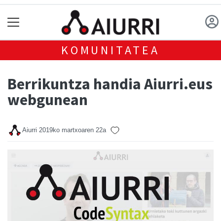
KOMUNITATEA
Berrikuntza handia Aiurri.eus
webgunean
Aiurri
2019ko martxoaren 22a