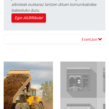
albisteak euskaraz lantzen dituen komunikabidea
babestuko duzu.
Egin AIURRIkide!
Erantzun