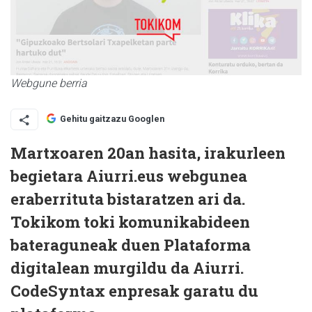
Webgune berria
Gehitu gaitzazu Googlen
Martxoaren 20an hasita, irakurleen
begietara Aiurri.eus webgunea
eraberrituta bistaratzen ari da.
Tokikom toki komunikabideen
bateraguneak duen Plataforma
digitalean murgildu da Aiurri.
CodeSyntax enpresak garatu du