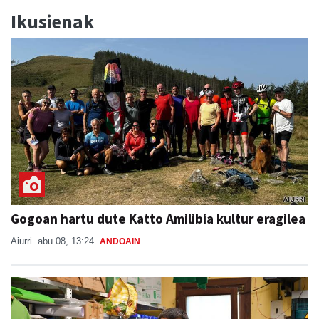
Ikusienak
Gogoan hartu dute Katto Amilibia kultur eragilea
Aiurri
abu 08, 13:24
ANDOAIN