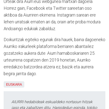
Urteak dira Aiurri.eus webgunea martxan dagoela.
Horrez gain, Facebook eta Twitter sareetan oso
aktiboa da Aiurriren ekimena. Instagram sarean ere
lehen urratsak ematen ari da, orain arte proba modura
Andoaingo edukiak zabalduz.
Doikuntzak egiteko egunak dira hauek, baina dagoeneko
Aiurriko irakurleek plataforma berriaren abantailez
gozatzeko aukera dute. Aiurri hamaboskariaren 25.
urteurrena ospatzen den 2019 honetan, Aiurriko
erredakzio batzordea atzera ez, baizik eta aurrera
begira jarrita dago.
EUSKARA
AIURRI hedabideak eskualdeko nortasun hitzak
jaso eta zabaltzen ditu. Harpidedun eginda, tokiko