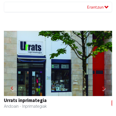
Erantzun
Previous
Next
Aranburu aholkularitza
Andoain
- Aholkularitza