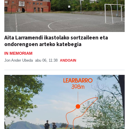
Aita Larramendi ikastolako sortzaileen eta
ondorengoen arteko katebegia
IN MEMORIAM
Jon Ander Ubeda
abu 06, 11:38
ANDOAIN