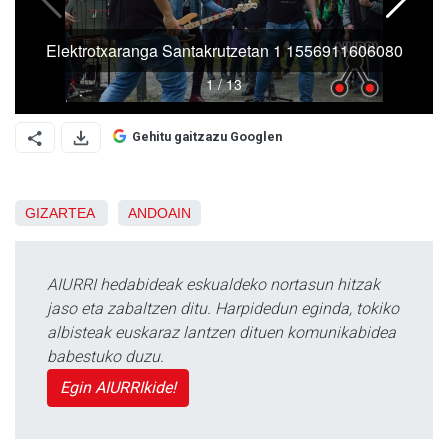
Gehitu gaitzazu Googlen
GIZARTEA
ANDOAIN
AIURRI hedabideak eskualdeko nortasun hitzak
jaso eta zabaltzen ditu. Harpidedun eginda, tokiko
albisteak euskaraz lantzen dituen komunikabidea
babestuko duzu.
Egin AIURRIkide!