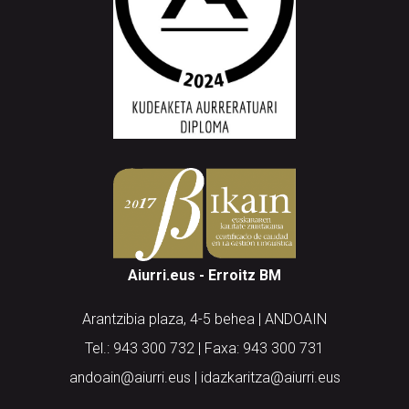
Aiurri.eus - Erroitz BM
Arantzibia plaza, 4-5 behea | ANDOAIN
Tel.: 943 300 732 | Faxa: 943 300 731
andoain@aiurri.eus | idazkaritza@aiurri.eus