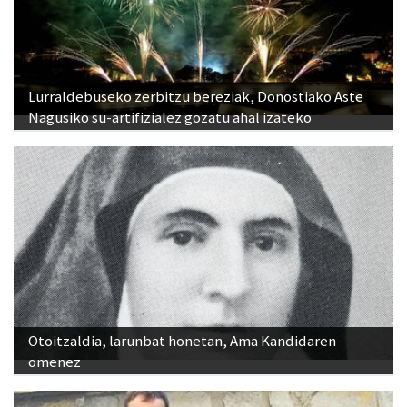
Lurraldebuseko zerbitzu bereziak, Donostiako Aste
Nagusiko su-artifizialez gozatu ahal izateko
Otoitzaldia, larunbat honetan, Ama Kandidaren
omenez