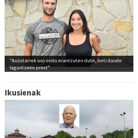
"Auzotarrek oso ondo erantzuten dute, beti daude
laguntzeko prest"
Ikusienak