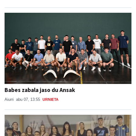
Babes zabala jaso du Ansak
Aiurri
abu 07, 13:55
URNIETA