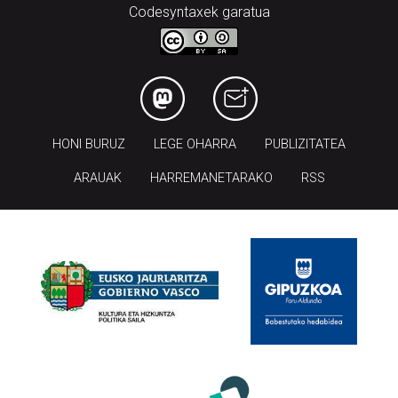
Codesyntaxek garatua
HONI BURUZ
LEGE OHARRA
PUBLIZITATEA
ARAUAK
HARREMANETARAKO
RSS