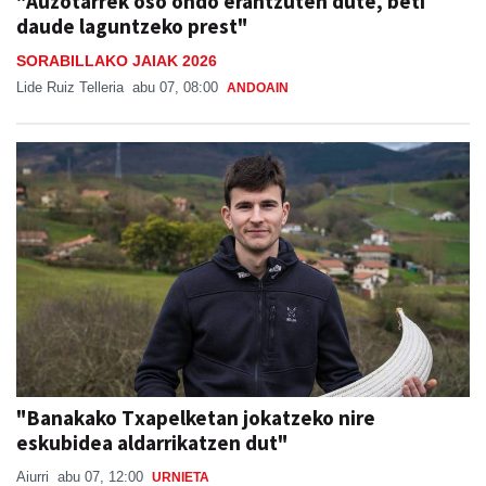
"Auzotarrek oso ondo erantzuten dute, beti
daude laguntzeko prest"
SORABILLAKO JAIAK 2026
Lide Ruiz Telleria
abu 07, 08:00
ANDOAIN
"Banakako Txapelketan jokatzeko nire
eskubidea aldarrikatzen dut"
Aiurri
abu 07, 12:00
URNIETA