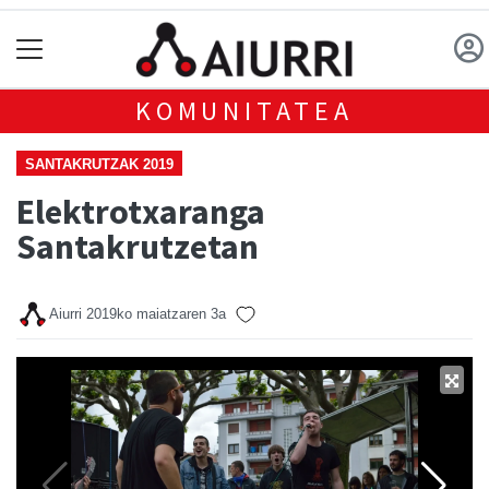
KOMUNITATEA
SANTAKRUTZAK 2019
Elektrotxaranga
Santakrutzetan
Aiurri
2019ko maiatzaren 3a