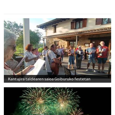
Kantujira taldearen saioa Goiburuko festetan