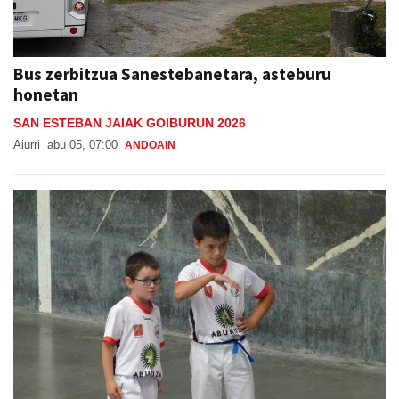
Bus zerbitzua Sanestebanetara, asteburu
honetan
SAN ESTEBAN JAIAK GOIBURUN 2026
Aiurri
abu 05, 07:00
ANDOAIN
Adunako jaien lehen txanpa, asteburu honetan