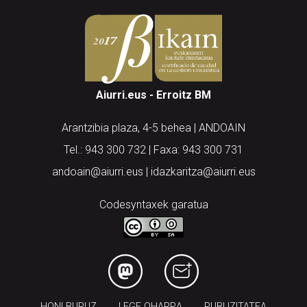
Aiurri.eus - Erroitz BM
Arantzibia plaza, 4-5 behea | ANDOAIN
Tel.: 943 300 732 | Faxa: 943 300 731
andoain@aiurri.eus | idazkaritza@aiurri.eus
Codesyntaxek garatua
HONI BURUZ
LEGE OHARRA
PUBLIZITATEA
ARAUAK
HARREMANETARAKO
RSS