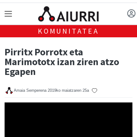
KOMUNITATEA
Pirritx Porrotx eta
Marimototx izan ziren atzo
Egapen
Amaia Semperena
2019ko maiatzaren 25a