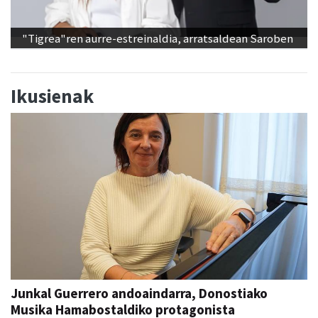
"Tigrea"ren aurre-estreinaldia, arratsaldean Saroben
Ikusienak
Junkal Guerrero andoaindarra, Donostiako
Musika Hamabostaldiko protagonista
Aiurri
abu 05, 07:00
ANDOAIN