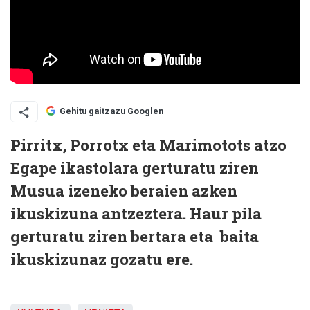
Gehitu gaitzazu Googlen
Pirritx, Porrotx eta Marimotots atzo
Egape ikastolara gerturatu ziren
Musua izeneko beraien azken
ikuskizuna antzeztera. Haur pila
gerturatu ziren bertara eta baita
ikuskizunaz gozatu ere.