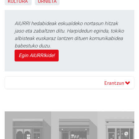
KULTURA
URNIETA
AIURRI hedabideak eskualdeko nortasun hitzak
jaso eta zabaltzen ditu. Harpidedun eginda, tokiko
albisteak euskaraz lantzen dituen komunikabidea
babestuko duzu.
Egin AIURRIkide!
Erantzun