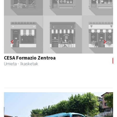
Previous
Next
Magale Ikastetxea
Urnieta
- Hezkuntza