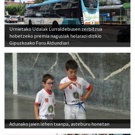
Urnietako Udalak Lurraldebusen zerbitzua
hobetzeko premia nagusiak helarazi dizkio
Gipuzkoako Foru Aldundiari
Adunako jaien lehen txanpa, asteburu honetan