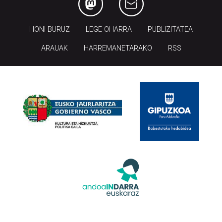
HONI BURUZ
LEGE OHARRA
PUBLIZITATEA
ARAUAK
HARREMANETARAKO
RSS