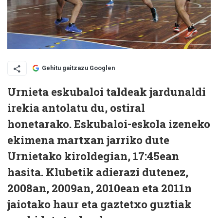
Gehitu gaitzazu Googlen
Urnieta eskubaloi taldeak jardunaldi
irekia antolatu du, ostiral
honetarako. Eskubaloi-eskola izeneko
ekimena martxan jarriko dute
Urnietako kiroldegian, 17:45ean
hasita.
Klubetik adierazi dutenez,
2008an, 2009an, 2010ean eta 2011n
jaiotako haur eta gaztetxo guztiak