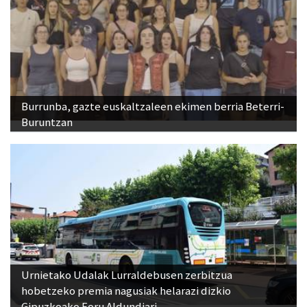
Burrunba, gazte euskaltzaleen ekimen berria Beterri-
Buruntzan
Urnietako Udalak Lurraldebusen zerbitzua
hobetzeko premia nagusiak helarazi dizkio
Gipuzkoako Foru Aldundiari