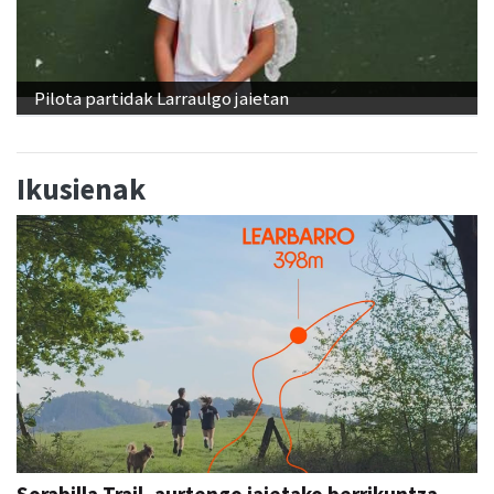
Pilota partidak Larraulgo jaietan
Ikusienak