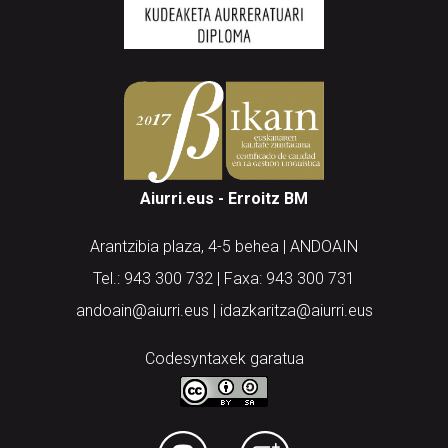
Aiurri.eus - Erroitz BM
Arantzibia plaza, 4-5 behea | ANDOAIN
Tel.: 943 300 732 | Faxa: 943 300 731
andoain@aiurri.eus | idazkaritza@aiurri.eus
Codesyntaxek garatua