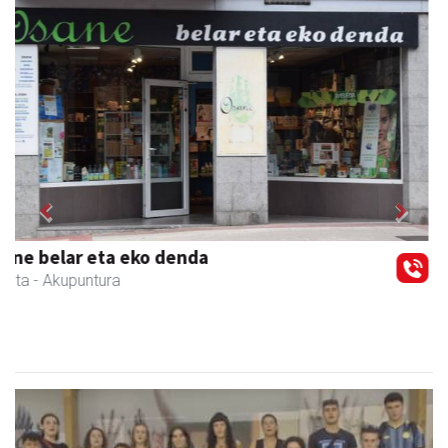
Previous
Next
Guria
Urnieta
- Jatetxeak