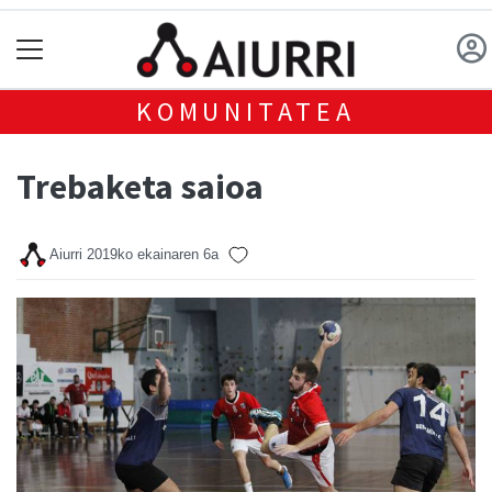
KOMUNITATEA
Trebaketa saioa
Aiurri
2019ko ekainaren 6a