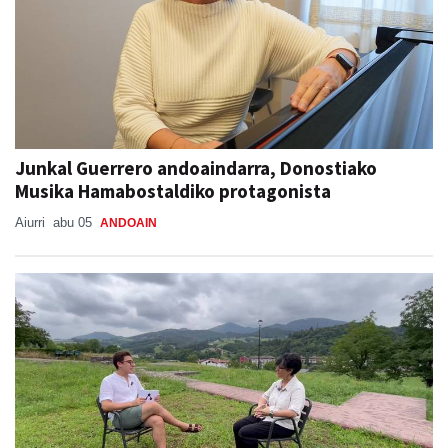
Junkal Guerrero andoaindarra, Donostiako
Musika Hamabostaldiko protagonista
Aiurri
abu 05
ANDOAIN