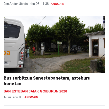
Jon Ander Ubeda
abu 06, 11:38
ANDOAIN
Bus zerbitzua Sanestebanetara, asteburu
honetan
SAN ESTEBAN JAIAK GOIBURUN 2026
Aiurri
abu 05
ANDOAIN