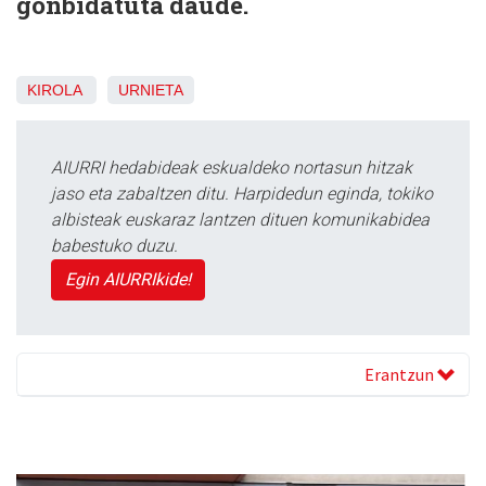
gonbidatuta daude.
KIROLA
URNIETA
AIURRI hedabideak eskualdeko nortasun hitzak
jaso eta zabaltzen ditu. Harpidedun eginda, tokiko
albisteak euskaraz lantzen dituen komunikabidea
babestuko duzu.
Egin AIURRIkide!
Erantzun