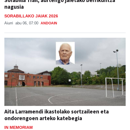
Sorabilla Trail, aurtengo jaietako berrikuntza
nagusia
SORABILLAKO JAIAK 2026
Aiurri
abu 06, 07:00
ANDOAIN
Aita Larramendi ikastolako sortzaileen eta
ondorengoen arteko katebegia
IN MEMORIAM