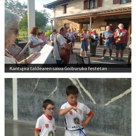
Kantujira taldearen saioa Goiburuko festetan