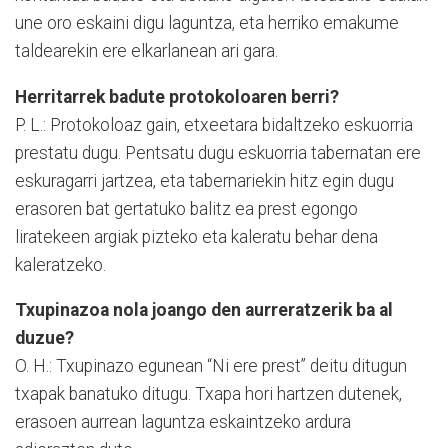
une oro eskaini digu laguntza, eta herriko emakume
taldearekin ere elkarlanean ari gara.
Herritarrek badute protokoloaren berri?
P. L.: Protokoloaz gain, etxeetara bidaltzeko eskuorria
prestatu dugu. Pentsatu dugu eskuorria tabernatan ere
eskuragarri jartzea, eta tabernariekin hitz egin dugu
erasoren bat gertatuko balitz ea prest egongo
liratekeen argiak pizteko eta kaleratu behar dena
kaleratzeko.
Txupinazoa nola joango den aurreratzerik ba al
duzue?
O. H.: Txupinazo egunean “Ni ere prest” deitu ditugun
txapak banatuko ditugu. Txapa hori hartzen dutenek,
erasoen aurrean laguntza eskaintzeko ardura