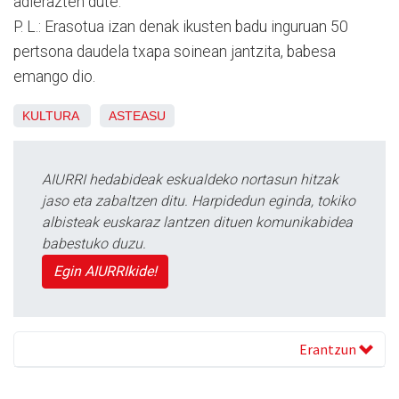
adierazten dute.
P. L.: Erasotua izan denak ikusten badu inguruan 50
pertsona daudela txapa soinean jantzita, babesa
emango dio.
KULTURA
ASTEASU
AIURRI hedabideak eskualdeko nortasun hitzak
jaso eta zabaltzen ditu. Harpidedun eginda, tokiko
albisteak euskaraz lantzen dituen komunikabidea
babestuko duzu.
Egin AIURRIkide!
Erantzun