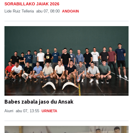
SORABILLAKO JAIAK 2026
Lide Ruiz Telleria
abu 07, 08:00
ANDOAIN
Babes zabala jaso du Ansak
Aiurri
abu 07, 13:55
URNIETA