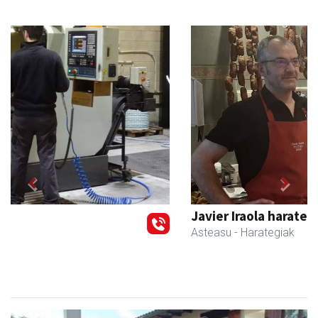
Previous
Next
Javier Iraola harategia
Asteasu
- Harategiak