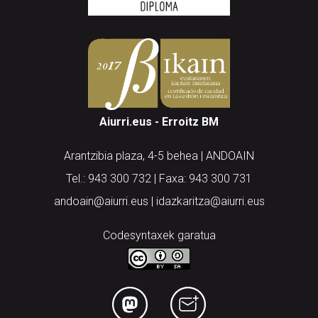
Aiurri.eus - Erroitz BM
Arantzibia plaza, 4-5 behea | ANDOAIN
Tel.: 943 300 732 | Faxa: 943 300 731
andoain@aiurri.eus | idazkaritza@aiurri.eus
Codesyntaxek garatua