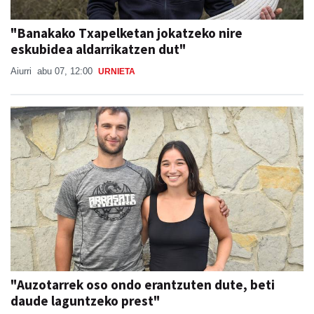
"Banakako Txapelketan jokatzeko nire
eskubidea aldarrikatzen dut"
Aiurri
abu 07, 12:00
URNIETA
"Auzotarrek oso ondo erantzuten dute, beti
daude laguntzeko prest"