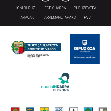
HONI BURUZ
LEGE OHARRA
PUBLIZITATEA
ARAUAK
HARREMANETARAKO
RSS