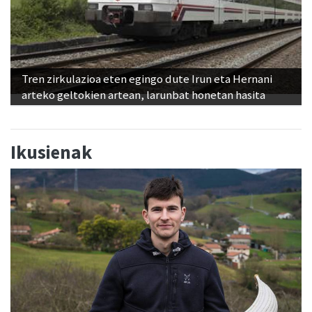
Tren zirkulazioa eten egingo dute Irun eta Hernani
arteko geltokien artean, larunbat honetan hasita
Ikusienak