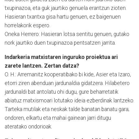
txupinazoa, eta guk jaurtiko genuela erantzun zioten.
Hasieran txantxa gisa hartu genuen, ez baigenuen
horrelakorik espero.
Oneka Herrero: Hasieran lotsa sentitu genuen, gutako
nork jaurtiko duen txupinazoa pentsatzen jarrita.
Indarkeria matxistaren inguruko proiektua ari
zarete lantzen. Zertan datza?
O. H.: Arremanitz kooperatibako bi kide, Asier eta Izaro,
etorri ziren abenduan jardunaldia gidatzera. Hilabetero
jardunaldi bat antolatu ohi dugu, gure beharretatik
abiatuz matxismoari lotutako ideia ezberdinak lantzeko.
Tarteka mutilak eta neskak talde banatan banatu gara;
ondoren, elkartu eta mahai gainean jarri ditugu
ateratako ondorioak.