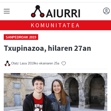
KOMUNITATEA
SANPEDROAK 2019
Txupinazoa, hilaren 27an
Olatz Lasa
2019ko ekainaren 25a