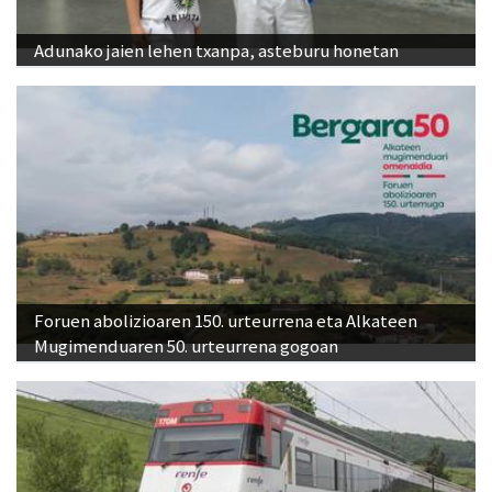
Adunako jaien lehen txanpa, asteburu honetan
Foruen abolizioaren 150. urteurrena eta Alkateen
Mugimenduaren 50. urteurrena gogoan