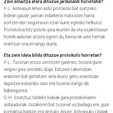
Zein emaitza atera dituzue jardunaldi horietatik?
P. L.: Asteasun lehen aldiz protokolo bat sortzeko
bidean gaude, jaietan indarkeria matxisten harira
sortzen den segurtasun ezari aurre egiteko helburuz.
Protokoloa hitz potolo gisa ikusten da eta ezjakintasun
horrek askotan atzera egiten du, baina nik uste herriak
erantzun ona emango duela.
Eta zein ideia bildu dituzue protokolo horretan?
P. L.: Txosnan eroso sentitzen garenez, txosna gune
seguru gisa izendatu dugu. Edozein tabernatan
erasoren bat gertatzen dela ikusiz gero, erasotuari
laguntza eskainiko zaio eta txosna izango da
babesgunea.
O. H.: Erratztuz taldeko kideak gara protokoloaren
arduradunak. Gutakoren bat txosnan ez badago ere, gure
kontaktua badute eta deituko digute. Asteasuko Udalak