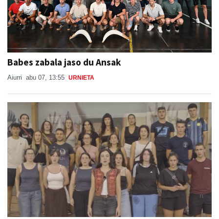
Babes zabala jaso du Ansak
Aiurri
abu 07, 13:55
URNIETA