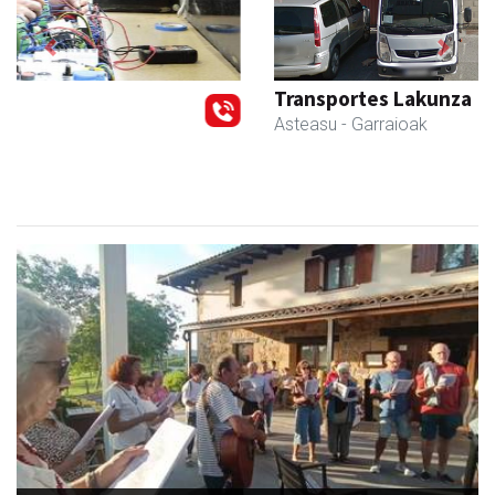
Previous
Next
Transportes Lakunza
Asteasu
- Garraioak