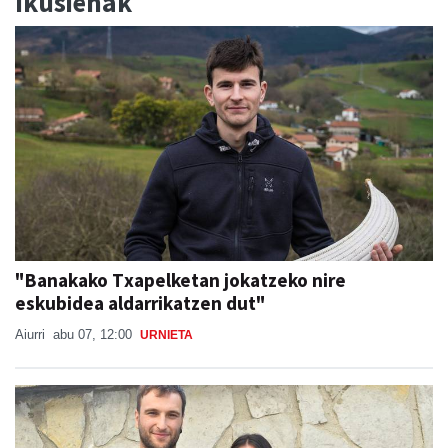
Ikusienak
"Banakako Txapelketan jokatzeko nire
eskubidea aldarrikatzen dut"
Aiurri
abu 07, 12:00
URNIETA