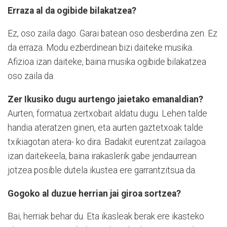
Erraza al da ogibide bilakatzea?
Ez, oso zaila dago. Garai batean oso desberdina zen. Ez
da erraza. Modu ezberdinean bizi daiteke musika.
Afizioa izan daiteke, baina musika ogibide bilakatzea
oso zaila da.
Zer Ikusiko dugu aurtengo jaietako emanaldian?
Aurten, formatua zertxobait aldatu dugu. Lehen talde
handia ateratzen ginen, eta aurten gaztetxoak talde
txikiagotan atera- ko dira. Badakit eurentzat zailagoa
izan daitekeela, baina irakaslerik gabe jendaurrean
jotzea posible dutela ikustea ere garrantzitsua da.
Gogoko al duzue herrian jai giroa sortzea?
Bai, herriak behar du. Eta ikasleak berak ere ikasteko