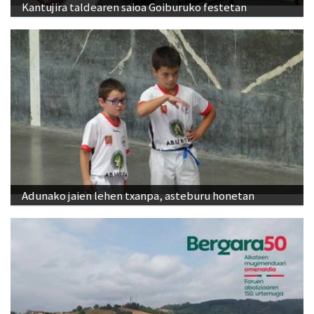
Kantujira taldearen saioa Goiburuko festetan
Adunako jaien lehen txanpa, asteburu honetan