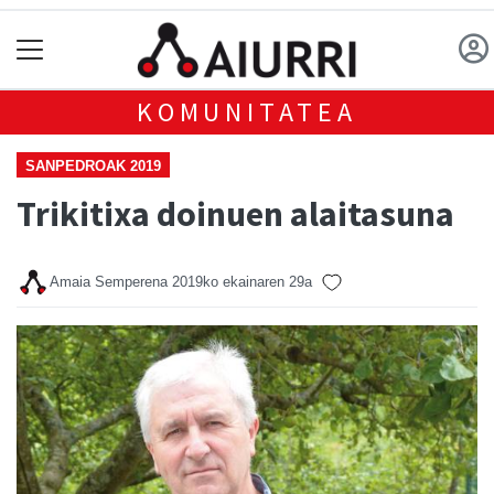
KOMUNITATEA
SANPEDROAK 2019
Trikitixa doinuen alaitasuna
Amaia Semperena
2019ko ekainaren 29a