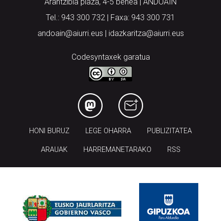
Arantzibia plaza, 4-5 behea | ANDOAIN
Tel.: 943 300 732 | Faxa: 943 300 731
andoain@aiurri.eus | idazkaritza@aiurri.eus
Codesyntaxek garatua
HONI BURUZ
LEGE OHARRA
PUBLIZITATEA
ARAUAK
HARREMANETARAKO
RSS