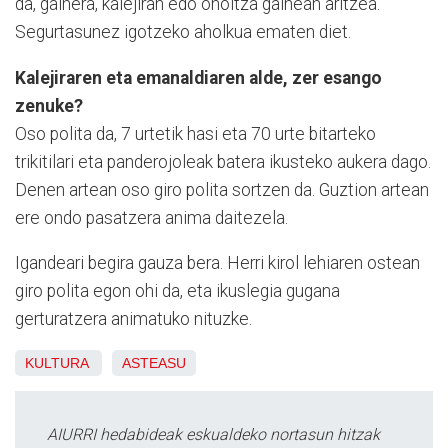
da, gainera, kalejiran edo oholtza gainean aritzea.
Segurtasunez igotzeko aholkua ematen diet.
Kalejiraren eta emanaldiaren alde, zer esango
zenuke?
Oso polita da, 7 urtetik hasi eta 70 urte bitarteko
trikitilari eta panderojoleak batera ikusteko aukera dago.
Denen artean oso giro polita sortzen da. Guztion artean
ere ondo pasatzera anima daitezela.
Igandeari begira gauza bera. Herri kirol lehiaren ostean
giro polita egon ohi da, eta ikuslegia gugana
gerturatzera animatuko nituzke.
KULTURA
ASTEASU
AIURRI hedabideak eskualdeko nortasun hitzak