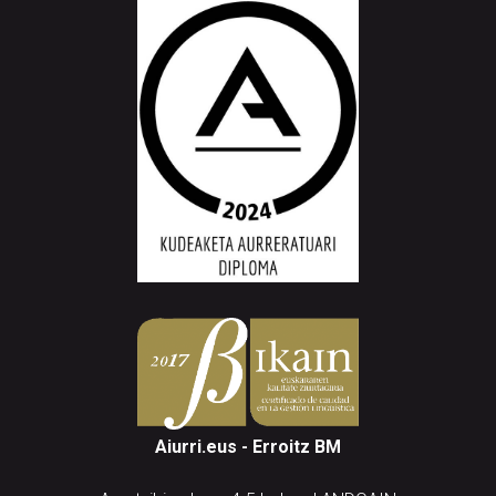
Aiurri.eus - Erroitz BM