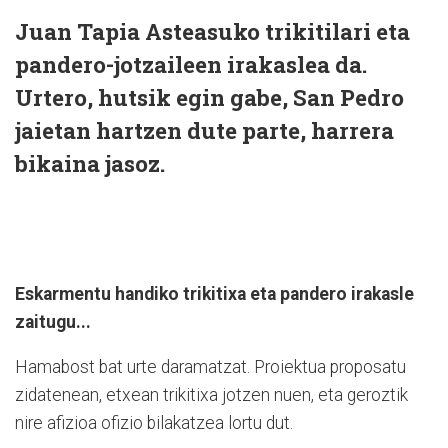
Juan Tapia Asteasuko trikitilari eta
pandero-jotzaileen irakaslea da.
Urtero, hutsik egin gabe, San Pedro
jaietan hartzen dute parte, harrera
bikaina jasoz.
Eskarmentu handiko trikitixa eta pandero irakasle
zaitugu...
Hamabost bat urte daramatzat. Proiektua proposatu
zidatenean, etxean trikitixa jotzen nuen, eta geroztik
nire afizioa ofizio bilakatzea lortu dut.