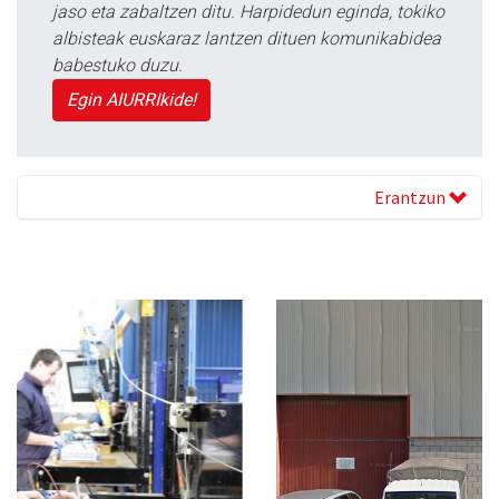
jaso eta zabaltzen ditu. Harpidedun eginda, tokiko
albisteak euskaraz lantzen dituen komunikabidea
babestuko duzu.
Egin AIURRIkide!
Erantzun