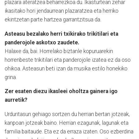
plazara ateratzea beharrezkoa du. Ikasturtean zehar
ikasitako hori jendaurrean plazaratzea eta herriko
ekintzetan parte hartzea garrantzitsua da.
Asteasu bezalako herri txikirako trikitilari eta
panderojole askotxo zaudete.
Halaxe da, bai. Horrelako biztanle kopuruarekin
horrenbeste trikitilari eta panderojole izatea ez da oso
ohikoa. Asteasun beti izan da musika estilo honekiko
grina.
Zer esaten diezu ikasleei oholtza gainera igo
aurretik?
Urduritasun gehiago sortzen du herrian bertan jotzeak,
kanpoan jotzeak baino. Herrian ezagunak, lagunak eta
familia baitaude. Eta ez da erraza izaten. Oso ezberdina