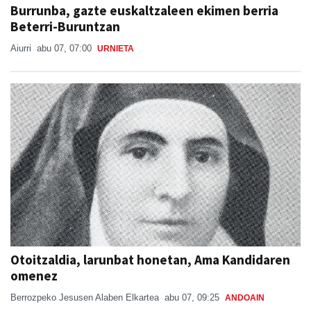
Burrunba, gazte euskaltzaleen ekimen berria
Beterri-Buruntzan
Aiurri
abu 07, 07:00
URNIETA
Otoitzaldia, larunbat honetan, Ama Kandidaren
omenez
Berrozpeko Jesusen Alaben Elkartea
abu 07, 09:25
ANDOAIN