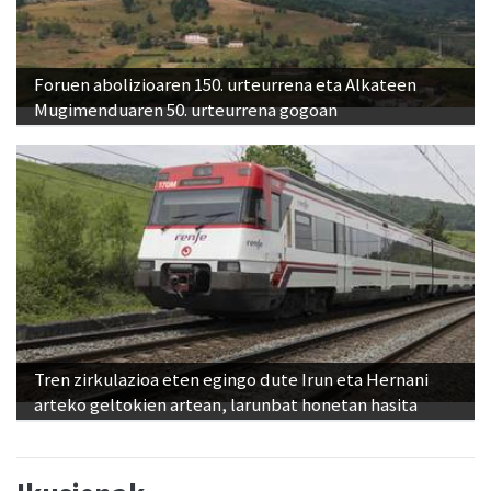
Foruen abolizioaren 150. urteurrena eta Alkateen
Mugimenduaren 50. urteurrena gogoan
Tren zirkulazioa eten egingo dute Irun eta Hernani
arteko geltokien artean, larunbat honetan hasita