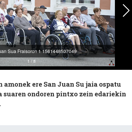
on amonek ere San Juan Su jaia ospatu
a suaren ondoren pintxo zein edariekin
.