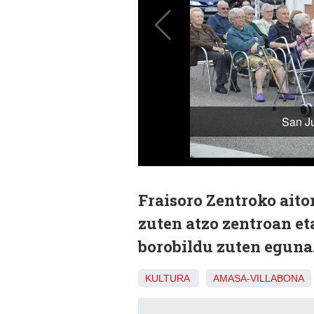
Fraisoro Zentroko ait
zuten atzo zentroan et
borobildu zuten eguna
KULTURA
AMASA-VILLABONA