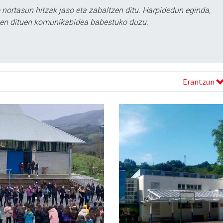
ortasun hitzak jaso eta zabaltzen ditu. Harpidedun eginda,
tzen dituen komunikabidea babestuko duzu.
Erantzun