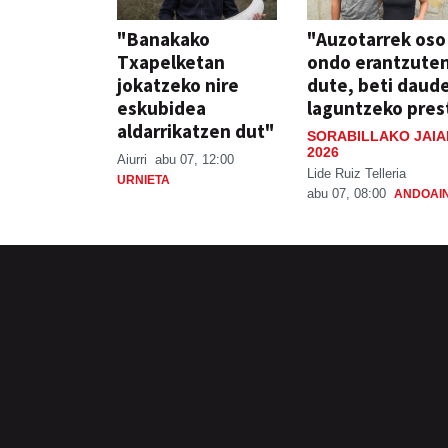
"Banakako
"Auzotarrek oso
Txapelketan
ondo erantzute
jokatzeko nire
dute, beti daud
eskubidea
laguntzeko pres
aldarrikatzen dut"
SORABILLAKO JAIA
2026
Aiurri
abu 07, 12:00
Lide Ruiz Telleria
URNIETA
abu 07, 08:00
ANDOAI