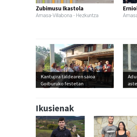
Zubimusu Ikastola
Ernio
Amasa-Villabona
- Hezkuntza
Amasa
Kantujira taldearen saioa
Adun
Goiburuko festetan
ast
Ikusienak