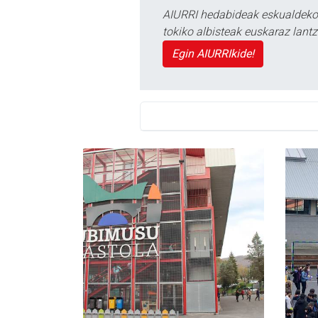
AIURRI hedabideak eskualdeko n
tokiko albisteak euskaraz lan
Egin AIURRIkide!