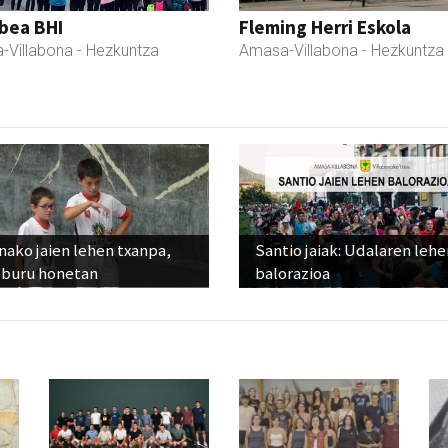
bea BHI
Fleming Herri Eskola
-Villabona
- Hezkuntza
Amasa-Villabona
- Hezkuntza
ako jaien lehen txanpa,
Santio jaiak: Udalaren lehe
eburu honetan
balorazioa