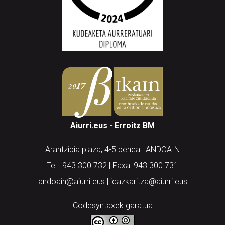
Aiurri.eus - Erroitz BM
Arantzibia plaza, 4-5 behea | ANDOAIN
Tel.: 943 300 732 | Faxa: 943 300 731
andoain@aiurri.eus | idazkaritza@aiurri.eus
Codesyntaxek garatua