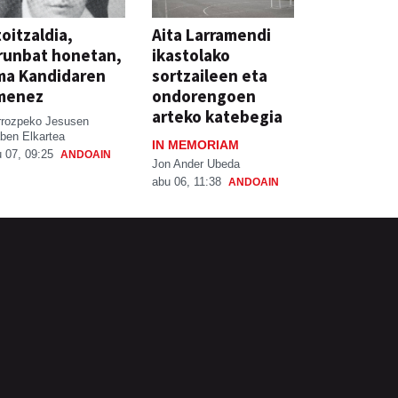
oitzaldia,
Aita Larramendi
runbat honetan,
ikastolako
ma Kandidaren
sortzaileen eta
menez
ondorengoen
arteko katebegia
rrozpeko Jesusen
ben Elkartea
IN MEMORIAM
 07, 09:25
ANDOAIN
Jon Ander Ubeda
abu 06, 11:38
ANDOAIN