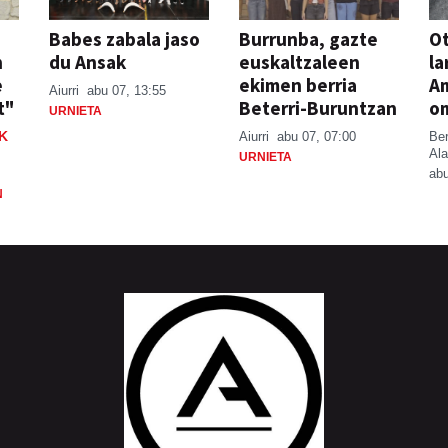
Babes zabala jaso
Burrunba, gazte
Ot
n
du Ansak
euskaltzaleen
la
e
ekimen berria
A
Aiurri
abu 07, 13:55
t"
Beterri-Buruntzan
o
URNIETA
K
Aiurri
abu 07, 07:00
Be
Ala
URNIETA
abu
N