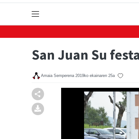
San Juan Su festa
Amaia Semperena
2019ko ekainaren 25a