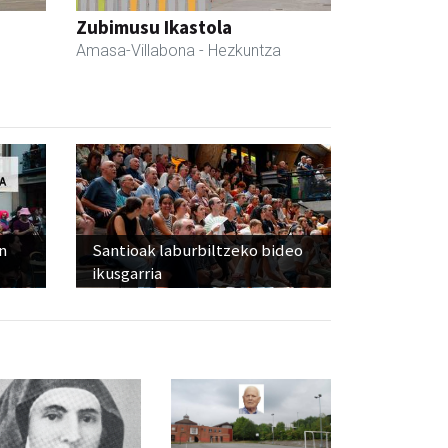
Zubimusu Ikastola
Amasa-Villabona
- Hezkuntza
n
Santioak laburbiltzeko bideo
ikusgarria