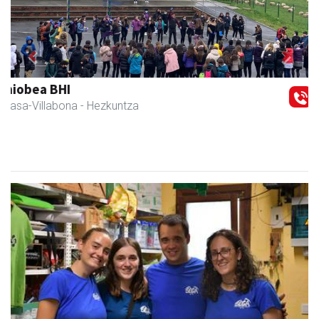
Previous
Next
Amane
Amasa-Villabona
- Arropa-dendak