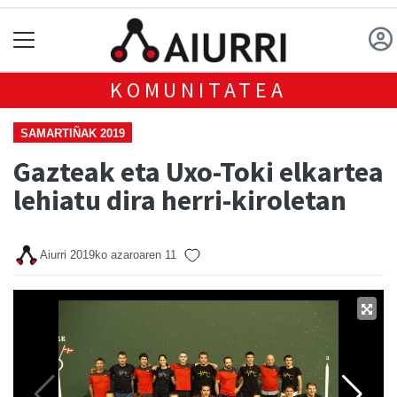
KOMUNITATEA
SAMARTIÑAK 2019
Gazteak eta Uxo-Toki elkartea
lehiatu dira herri-kiroletan
Aiurri
2019ko azaroaren 11