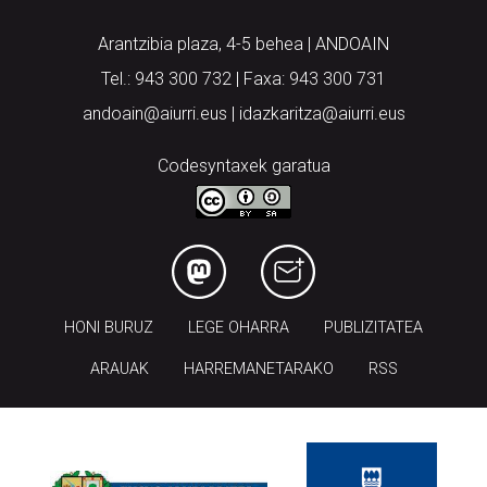
Arantzibia plaza, 4-5 behea | ANDOAIN
Tel.: 943 300 732 | Faxa: 943 300 731
andoain@aiurri.eus | idazkaritza@aiurri.eus
Codesyntaxek garatua
HONI BURUZ
LEGE OHARRA
PUBLIZITATEA
ARAUAK
HARREMANETARAKO
RSS