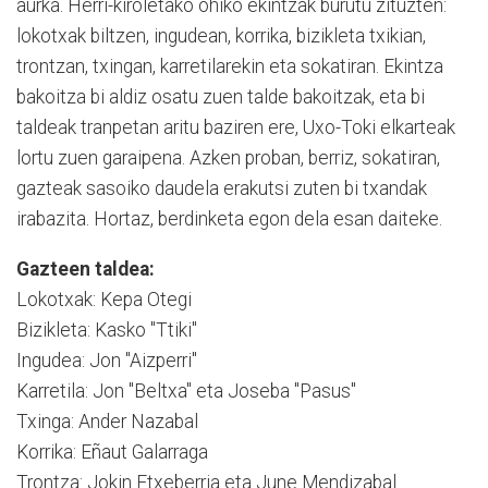
aurka. Herri-kiroletako ohiko ekintzak burutu zituzten:
lokotxak biltzen, ingudean, korrika, bizikleta txikian,
trontzan, txingan, karretilarekin eta sokatiran. Ekintza
bakoitza bi aldiz osatu zuen talde bakoitzak, eta bi
taldeak tranpetan aritu baziren ere, Uxo-Toki elkarteak
lortu zuen garaipena. Azken proban, berriz, sokatiran,
gazteak sasoiko daudela erakutsi zuten bi txandak
irabazita. Hortaz, berdinketa egon dela esan daiteke.
Gazteen taldea:
Lokotxak: Kepa Otegi
Bizikleta: Kasko "Ttiki"
Ingudea: Jon "Aizperri"
Karretila: Jon "Beltxa" eta Joseba "Pasus"
Txinga: Ander Nazabal
Korrika: Eñaut Galarraga
Trontza: Jokin Etxeberria eta June Mendizabal