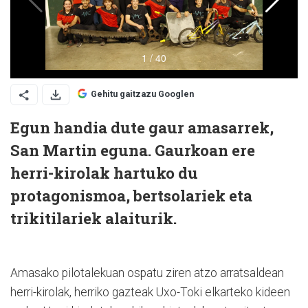
Gehitu gaitzazu Googlen
Egun handia dute gaur amasarrek,
San Martin eguna. Gaurkoan ere
herri-kirolak hartuko du
protagonismoa, bertsolariek eta
trikitilariek alaiturik.
Amasako pilotalekuan ospatu ziren atzo arratsaldean
herri-kirolak, herriko gazteak Uxo-Toki elkarteko kideen