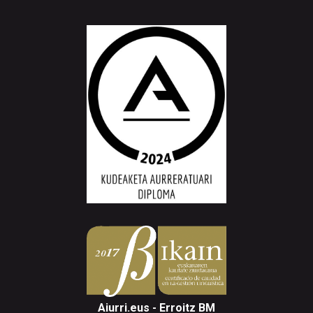
Aiurri.eus - Erroitz BM