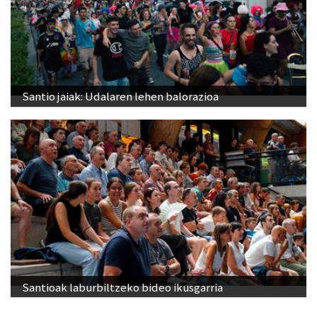
Santio jaiak: Udalaren lehen balorazioa
Santioak laburbiltzeko bideo ikusgarria