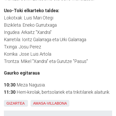
Uxo-Toki elkarteko taldea:
Lokotxak: Luis Mari Otegi
Bizikleta: Eneko Gurrutxaga
Ingudea: Arkaitz "Xandra"
Karretila: Ioritz Galarraga eta Urki Galarraga
Txinga: Josu Perez
Korrika: Jose Luis Artola
Trontza: Mikel "Xandra" eta Gurutze "Pasus"
Gaurko egitaraua
10:30
Meza Nagusia.
11:30
Herri-kirolak, bertsolariek eta trikitilariek alaiturik.
GIZARTEA
AMASA-VILLABONA