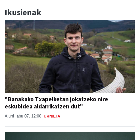
Ikusienak
"Banakako Txapelketan jokatzeko nire
eskubidea aldarrikatzen dut"
Aiurri
abu 07, 12:00
URNIETA