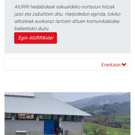
AIURRI hedabideak eskualdeko nortasun hitzak
jaso eta zabaltzen ditu. Harpidedun eginda, tokiko
albisteak euskaraz lantzen dituen komunikabidea
babestuko duzu.
Egin AIURRIkide!
Erantzun