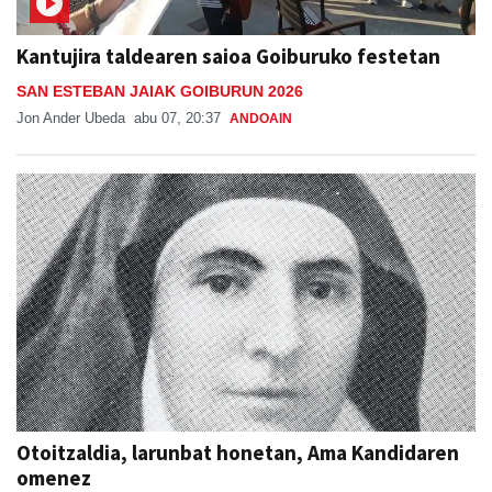
Kantujira taldearen saioa Goiburuko festetan
SAN ESTEBAN JAIAK GOIBURUN 2026
Jon Ander Ubeda
abu 07, 20:37
ANDOAIN
Otoitzaldia, larunbat honetan, Ama Kandidaren
omenez