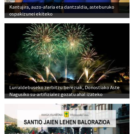
Kantujira, auzo-afaria eta dantzaldia, asteburuko
ospakizunei ekiteko
Lurraldebuseko zerbitzu bereziak, Donostiako Aste
Nagusiko su-artifizialez gozatu ahal izateko