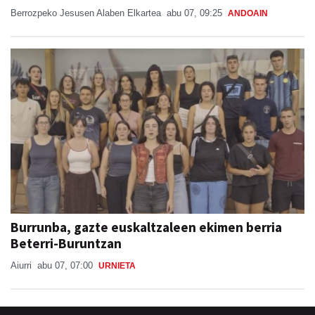
Berrozpeko Jesusen Alaben Elkartea
abu 07, 09:25
ANDOAIN
Burrunba, gazte euskaltzaleen ekimen berria
Beterri-Buruntzan
Aiurri
abu 07, 07:00
URNIETA