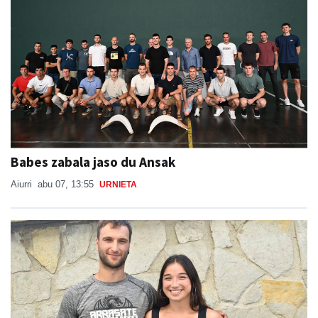
Babes zabala jaso du Ansak
Aiurri
abu 07, 13:55
URNIETA