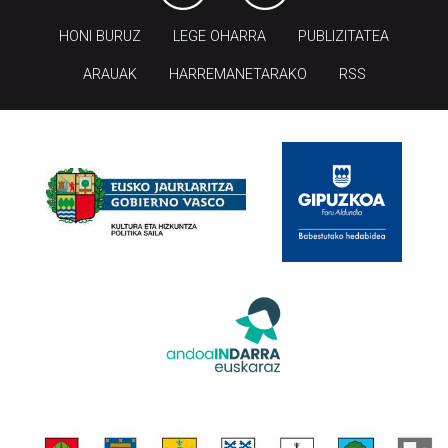
HONI BURUZ
LEGE OHARRA
PUBLIZITATEA
ARAUAK
HARREMANETARAKO
RSS