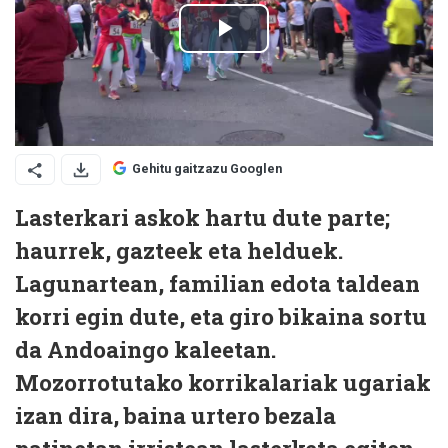
Gehitu gaitzazu Googlen
Lasterkari askok hartu dute parte;
haurrek, gazteek eta helduek.
Lagunartean, familian edota taldean
korri egin dute, eta giro bikaina sortu
da Andoaingo kaleetan.
Mozorrotutako korrikalariak ugariak
izan dira, baina urtero bezala