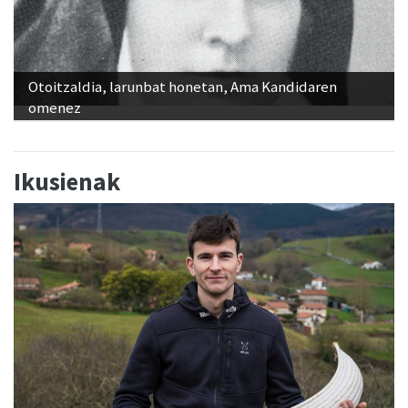
Otoitzaldia, larunbat honetan, Ama Kandidaren
omenez
Ikusienak