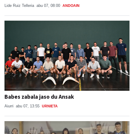
Lide Ruiz Telleria
abu 07, 08:00
ANDOAIN
Babes zabala jaso du Ansak
Aiurri
abu 07, 13:55
URNIETA