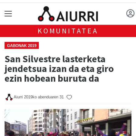
KOMUNITATEA
GABONAK 2019
San Silvestre lasterketa
jendetsua izan da eta giro
ezin hobean buruta da
Aiurri
2019ko abenduaren 31