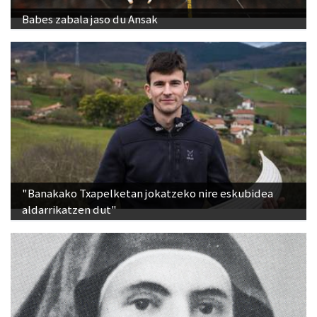
Babes zabala jaso du Ansak
"Banakako Txapelketan jokatzeko nire eskubidea
aldarrikatzen dut"