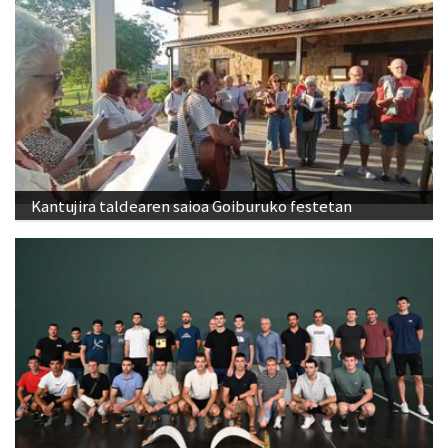
Kantujira taldearen saioa Goiburuko festetan