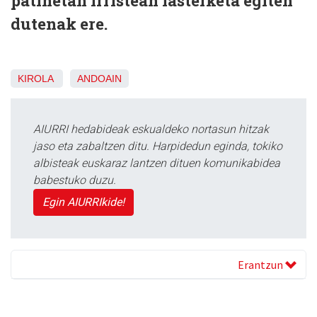
patinetan irristean lasterketa egiten
dutenak ere.
KIROLA
ANDOAIN
AIURRI hedabideak eskualdeko nortasun hitzak
jaso eta zabaltzen ditu. Harpidedun eginda, tokiko
albisteak euskaraz lantzen dituen komunikabidea
babestuko duzu.
Egin AIURRIkide!
Erantzun