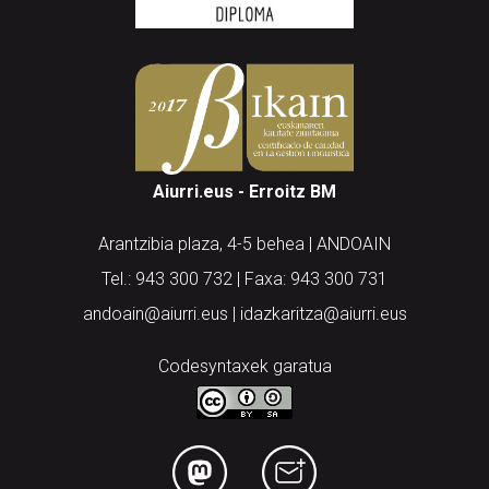
Aiurri.eus - Erroitz BM
Arantzibia plaza, 4-5 behea | ANDOAIN
Tel.: 943 300 732 | Faxa: 943 300 731
andoain@aiurri.eus | idazkaritza@aiurri.eus
Codesyntaxek garatua