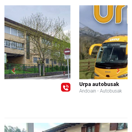
Previous
Next
Urpa autobusak
Andoain
- Autobusak