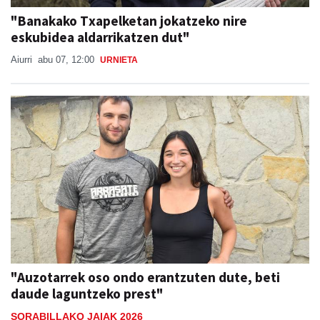
"Banakako Txapelketan jokatzeko nire
eskubidea aldarrikatzen dut"
Aiurri
abu 07, 12:00
URNIETA
"Auzotarrek oso ondo erantzuten dute, beti
daude laguntzeko prest"
SORABILLAKO JAIAK 2026