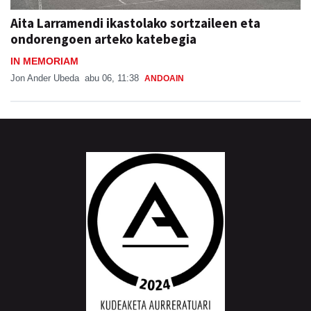
Aita Larramendi ikastolako sortzaileen eta
ondorengoen arteko katebegia
IN MEMORIAM
Jon Ander Ubeda
abu 06, 11:38
ANDOAIN