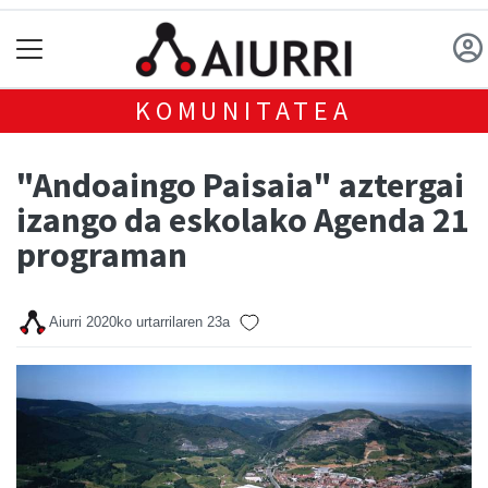
KOMUNITATEA
"Andoaingo Paisaia" aztergai
izango da eskolako Agenda 21
programan
Aiurri
2020ko urtarrilaren 23a