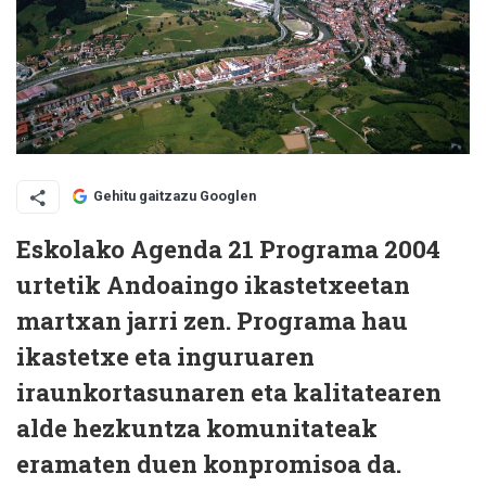
Gehitu gaitzazu Googlen
Eskolako Agenda 21 Programa 2004
urtetik Andoaingo ikastetxeetan
martxan jarri zen. Programa hau
ikastetxe eta inguruaren
iraunkortasunaren eta kalitatearen
alde hezkuntza komunitateak
eramaten duen konpromisoa da.