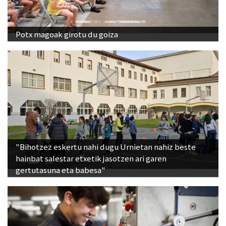
Potx magoak girotu du goiza
"Bihotzez eskertu nahi dugu Urnietan nahiz beste
hainbat salestar etxetik jasotzen ari garen
gertutasuna eta babesa"