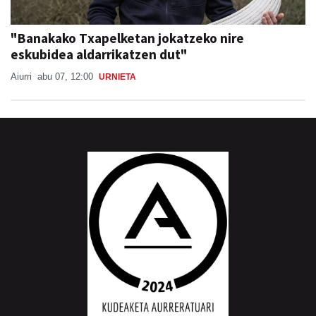
"Banakako Txapelketan jokatzeko nire
eskubidea aldarrikatzen dut"
Aiurri
abu 07, 12:00
URNIETA