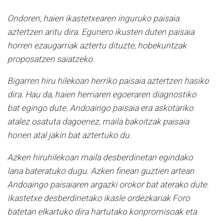
Ondoren, haien ikastetxearen inguruko paisaia
aztertzen aritu dira. Egunero ikusten duten paisaia
horren ezaugarriak aztertu dituzte, hobekuntzak
proposatzen saiatzeko.
Bigarren hiru hilekoan herriko paisaia aztertzen hasiko
dira. Hau da, haien herriaren egoeraren diagnostiko
bat egingo dute. Andoaingo paisaia era askotariko
atalez osatuta dagoenez, maila bakoitzak paisaia
honen atal jakin bat aztertuko du.
Azken hiruhilekoan maila desberdinetan egindako
lana bateratuko dugu. Azken finean guztien artean
Andoaingo paisaiaren argazki orokor bat aterako dute.
Ikastetxe desberdinetako ikasle ordezkariak Foro
batetan elkartuko dira hartutako konpromisoak eta