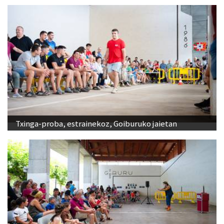
Txinga-proba, estrainekoz, Goiburuko jaietan