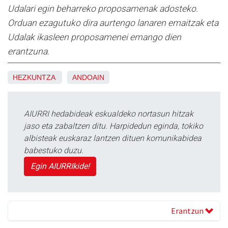
Udalari egin beharreko proposamenak adosteko.
Orduan ezagutuko dira aurtengo lanaren emaitzak eta
Udalak ikasleen proposamenei emango dien
erantzuna.
HEZKUNTZA
ANDOAIN
AIURRI hedabideak eskualdeko nortasun hitzak
jaso eta zabaltzen ditu. Harpidedun eginda, tokiko
albisteak euskaraz lantzen dituen komunikabidea
babestuko duzu.
Egin AIURRIkide!
Erantzun