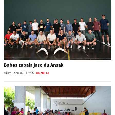
Babes zabala jaso du Ansak
Aiurri
abu 07, 13:55
URNIETA