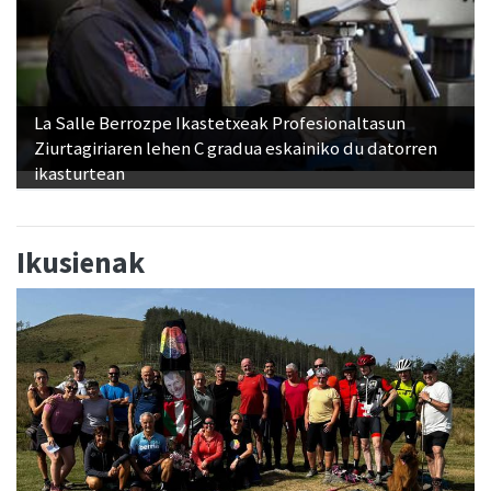
La Salle Berrozpe Ikastetxeak Profesionaltasun
Ziurtagiriaren lehen C gradua eskainiko du datorren
ikasturtean
Ikusienak