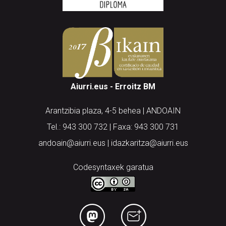
Aiurri.eus - Erroitz BM
Arantzibia plaza, 4-5 behea | ANDOAIN
Tel.: 943 300 732 | Faxa: 943 300 731
andoain@aiurri.eus | idazkaritza@aiurri.eus
Codesyntaxek garatua