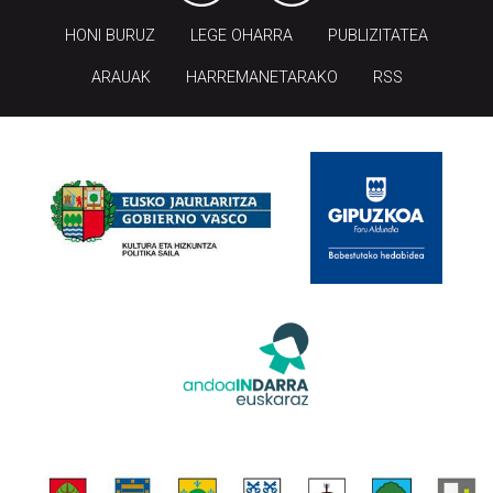
HONI BURUZ
LEGE OHARRA
PUBLIZITATEA
ARAUAK
HARREMANETARAKO
RSS