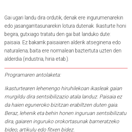
Gai ugari landu dira ordutik, denak ere ingurumenarekin
edo jasangarritasunarekin lotura dutenak. Ikasturte honi
begira, gutxiago tratatu den gai bat landuko dute:
paisaia. Ez bakarrik paisaiaren alderik atseginena edo
naturalena; baita ere normalean baztertuta uzten den
alderdia (industria, hiria etab.).
Programaren antolaketa:
Ikasturtearen lehenengo hiruhilekoan ikasleak gaian
murgildu dira sentsibilizazio atala landuz. Paisaia ez
da haien eguneroko bizitzan erabiltzen duten gaia.
Beraz, lehenik eta behin honen inguruan sentsibilizatu
dira, gaiaren inguruko orokortasunak barneratzeko
bideo, artikulu edo fitxen bidez.