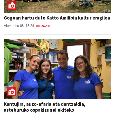
Gogoan hartu dute Katto Amilibia kultur eragilea
Aiurri
abu 08, 13:24
ANDOAIN
Kantujira, auzo-afaria eta dantzaldia,
asteburuko ospakizunei ekiteko