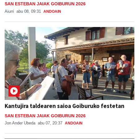
SAN ESTEBAN JAIAK GOIBURUN 2026
Aiurri
abu 08, 09:31
ANDOAIN
Kantujira taldearen saioa Goiburuko festetan
SAN ESTEBAN JAIAK GOIBURUN 2026
Jon Ander Ubeda
abu 07, 20:37
ANDOAIN