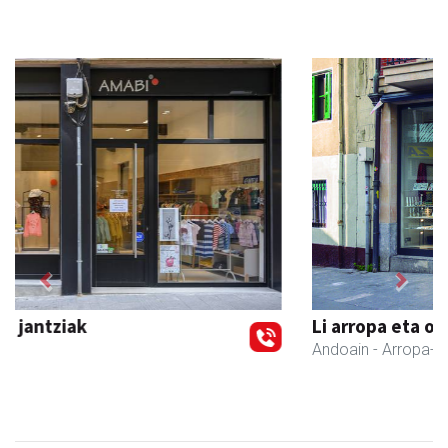
Previous
Next
Li arropa eta osagarriak
Andoain
- Arropa-dendak