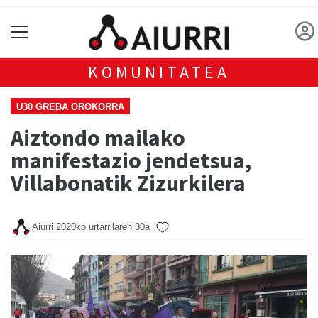
KOMUNITATEA
U30 GREBA OROKORRA
Aiztondo mailako
manifestazio jendetsua,
Villabonatik Zizurkilera
Aiurri
2020ko urtarrilaren 30a