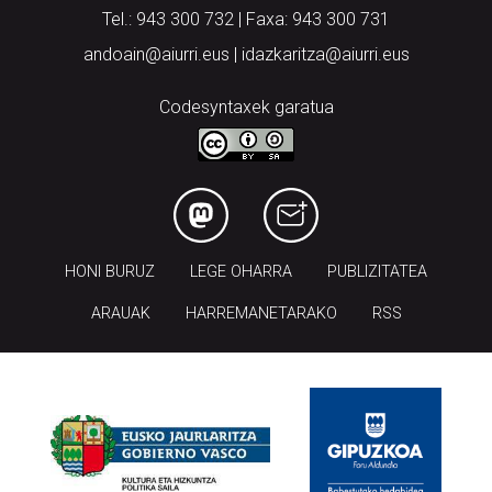
Tel.: 943 300 732 | Faxa: 943 300 731
andoain@aiurri.eus | idazkaritza@aiurri.eus
Codesyntaxek garatua
HONI BURUZ
LEGE OHARRA
PUBLIZITATEA
ARAUAK
HARREMANETARAKO
RSS