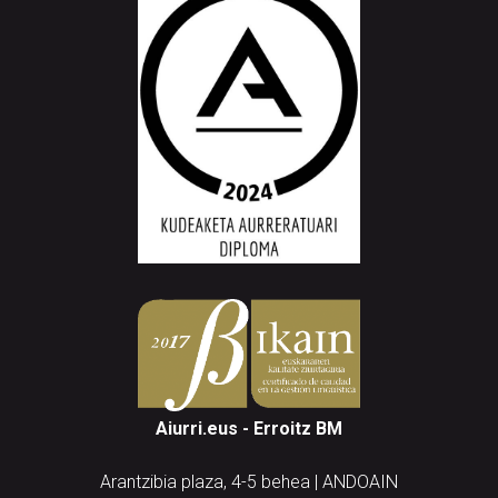
Aiurri.eus - Erroitz BM
Arantzibia plaza, 4-5 behea | ANDOAIN