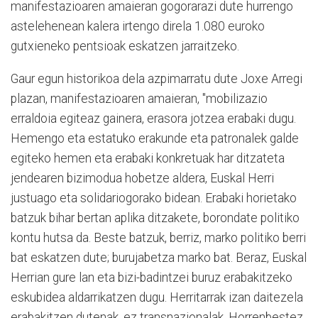
manifestazioaren amaieran gogorarazi dute hurrengo
astelehenean kalera irtengo direla 1.080 euroko
gutxieneko pentsioak eskatzen jarraitzeko.
Gaur egun historikoa dela azpimarratu dute Joxe Arregi
plazan, manifestazioaren amaieran, "mobilizazio
erraldoia egiteaz gainera, erasora jotzea erabaki dugu.
Hemengo eta estatuko erakunde eta patronalek galde
egiteko hemen eta erabaki konkretuak har ditzateta
jendearen bizimodua hobetze aldera, Euskal Herri
justuago eta solidariogorako bidean. Erabaki horietako
batzuk bihar bertan aplika ditzakete, borondate politiko
kontu hutsa da. Beste batzuk, berriz, marko politiko berri
bat eskatzen dute; burujabetza marko bat. Beraz, Euskal
Herrian gure lan eta bizi-badintzei buruz erabakitzeko
eskubidea aldarrikatzen dugu. Herritarrak izan daitezela
erabakitzen dutenak, ez transnazionalak. Horrenbestez,