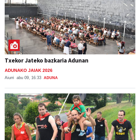
Txekor Jateko bazkaria Adunan
ADUNAKO JAIAK 2026
Aiurri
abu 09, 16:33
ADUNA