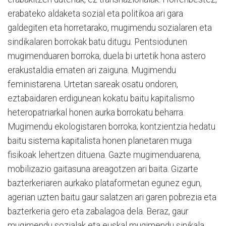
erabateko aldaketa sozial eta politikoa ari gara
galdegiten eta horretarako, mugimendu sozialaren eta
sindikalaren borrokak batu ditugu. Pentsiodunen
mugimenduaren borroka, duela bi urtetik hona astero
erakustaldia ematen ari zaiguna. Mugimendu
feministarena. Urtetan sareak osatu ondoren,
eztabaidaren erdigunean kokatu baitu kapitalismo
heteropatriarkal honen aurka borrokatu beharra.
Mugimendu ekologistaren borroka; kontzientzia hedatu
baitu sistema kapitalista honen planetaren muga
fisikoak lehertzen dituena. Gazte mugimenduarena,
mobilizazio gaitasuna areagotzen ari baita. Gizarte
bazterkeriaren aurkako plataformetan egunez egun,
agerian uzten baitu gaur salatzen ari garen pobrezia eta
bazterkeria gero eta zabalagoa dela. Beraz, gaur
mugimendu sozialak eta euskal mugimendu sinikala