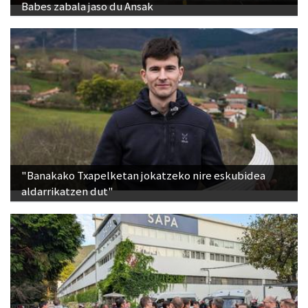
Babes zabala jaso du Ansak
"Banakako Txapelketan jokatzeko nire eskubidea
aldarrikatzen dut"