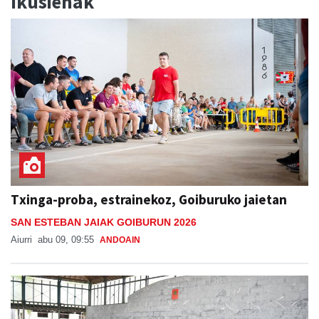
Ikusienak
Txinga-proba, estrainekoz, Goiburuko jaietan
SAN ESTEBAN JAIAK GOIBURUN 2026
Aiurri
abu 09, 09:55
ANDOAIN