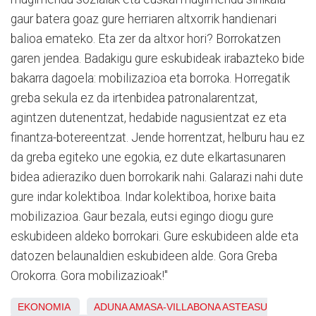
gaur batera goaz gure herriaren altxorrik handienari
balioa emateko. Eta zer da altxor hori? Borrokatzen
garen jendea. Badakigu gure eskubideak irabazteko bide
bakarra dagoela: mobilizazioa eta borroka. Horregatik
greba sekula ez da irtenbidea patronalarentzat,
agintzen dutenentzat, hedabide nagusientzat ez eta
finantza-botereentzat. Jende horrentzat, helburu hau ez
da greba egiteko une egokia, ez dute elkartasunaren
bidea adieraziko duen borrokarik nahi. Galarazi nahi dute
gure indar kolektiboa. Indar kolektiboa, horixe baita
mobilizazioa. Gaur bezala, eutsi egingo diogu gure
eskubideen aldeko borrokari. Gure eskubideen alde eta
datozen belaunaldien eskubideen alde. Gora Greba
Orokorra. Gora mobilizazioak!"
EKONOMIA
ADUNA
AMASA-VILLABONA
ASTEASU