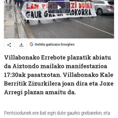
Gehitu gaitzazu Googlen
Villabonako Errebote plazatik abiatu
da Aiztondo mailako manifestazioa
17:30ak pasatxotan. Villabonako Kale
Berritik Zizurkilera joan dira eta Joxe
Arregi plazan amaitu da.
Pentsiodunek ere bat egin dute gaurko grebarekin, eta