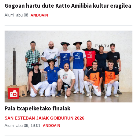
Gogoan hartu dute Katto Amilibia kultur eragilea
Aiurri
abu 08
ANDOAIN
Pala txapelketako finalak
SAN ESTEBAN JAIAK GOIBURUN 2026
Aiurri
abu 09, 19:01
ANDOAIN