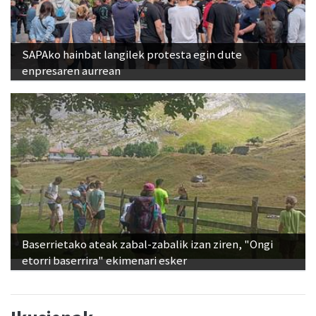
SAPAko hainbat langilek protesta egin dute
enpresaren aurrean
Baserrietako ateak zabal-zabalik izan ziren, "Ongi
etorri baserrira" ekimenari esker