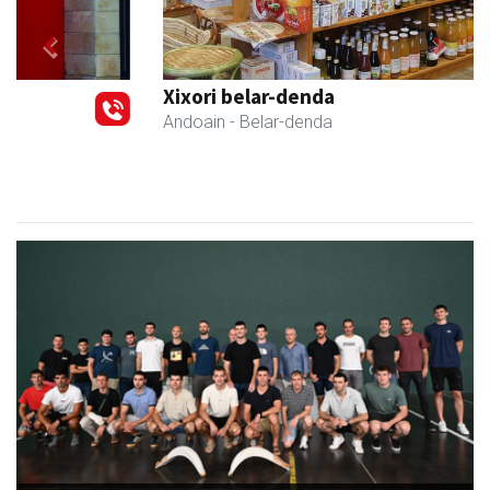
Previous
Next
Xixori belar-denda
Andoain
- Belar-denda