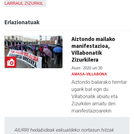
LARRAUL
ZIZURKIL
Erlazionatuak
Aiztondo mailako
manifestazioa,
Villabonatik
Zizurkilera
Aiurri
2020 urt 30
AMASA-VILLABONA
Aiztondo bailarako herritar
ugarik bat egin du
Villabonatik abiatu eta
Zizurkilen amaitu den
manifestazioarekin.
AIURRI hedabideak eskualdeko nortasun hitzak