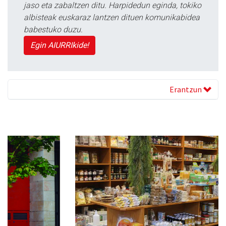
jaso eta zabaltzen ditu. Harpidedun eginda, tokiko
albisteak euskaraz lantzen dituen komunikabidea
babestuko duzu.
Egin AIURRIkide!
Erantzun