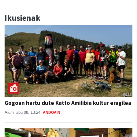
Ikusienak
Gogoan hartu dute Katto Amilibia kultur eragilea
Aiurri
abu 08, 13:24
ANDOAIN