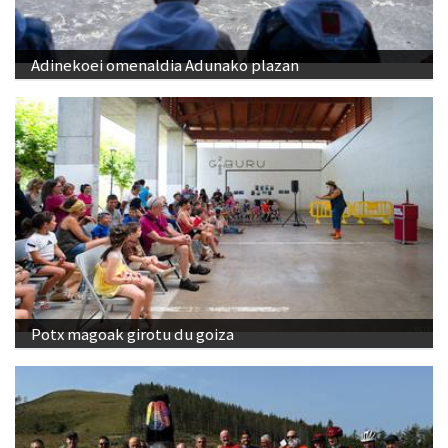
Adinekoei omenaldia Adunako plazan
Potx magoak girotu du goiza