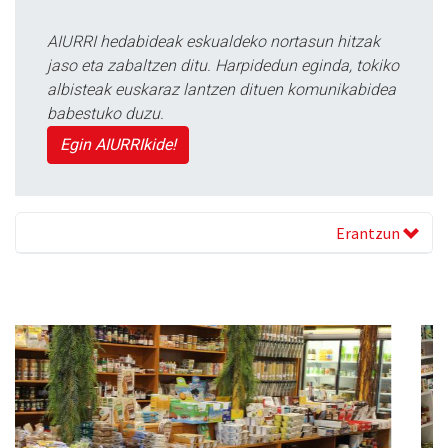
AIURRI hedabideak eskualdeko nortasun hitzak
jaso eta zabaltzen ditu. Harpidedun eginda, tokiko
albisteak euskaraz lantzen dituen komunikabidea
babestuko duzu.
Egin AIURRIkide!
Erantzun