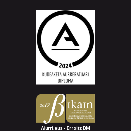
Aiurri.eus - Erroitz BM