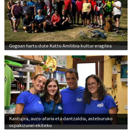
Gogoan hartu dute Katto Amilibia kultur eragilea
Kantujira, auzo-afaria eta dantzaldia, asteburuko
ospakizunei ekiteko