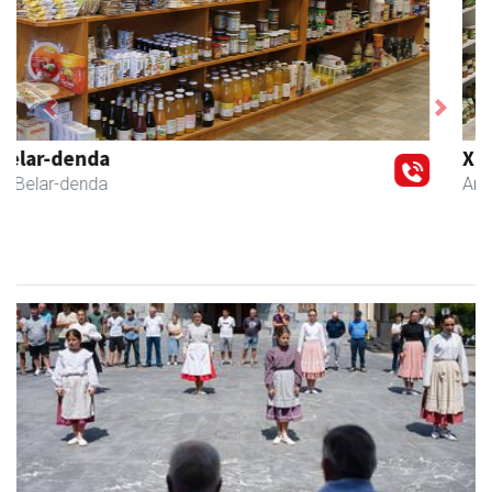
Previous
Next
Xixori belar-denda
Andoain
- Belar-denda