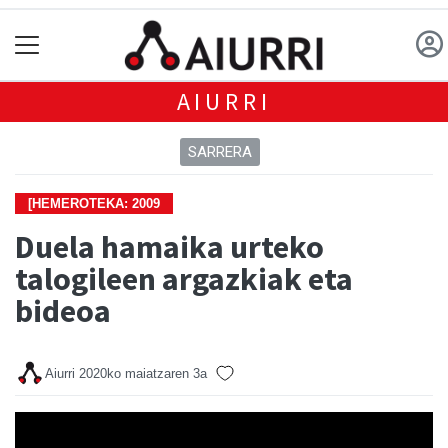
AIURRI
SARRERA
[HEMEROTEKA: 2009
Duela hamaika urteko
talogileen argazkiak eta
bideoa
Aiurri
2020ko maiatzaren 3a