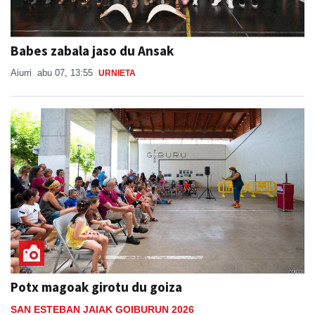
Babes zabala jaso du Ansak
Aiurri
abu 07, 13:55
URNIETA
Potx magoak girotu du goiza
SAN ESTEBAN JAIAK GOIBURUN 2026