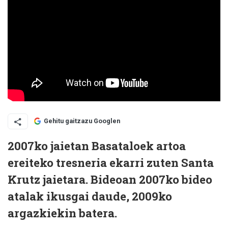
Gehitu gaitzazu Googlen
2007ko jaietan Basataloek artoa
ereiteko tresneria ekarri zuten Santa
Krutz jaietara. Bideoan 2007ko bideo
atalak ikusgai daude, 2009ko
argazkiekin batera.