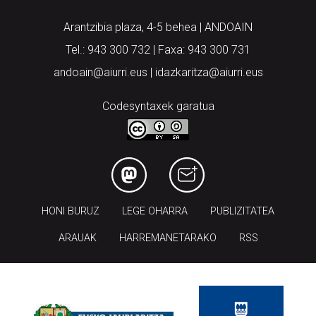
Arantzibia plaza, 4-5 behea | ANDOAIN
Tel.: 943 300 732 | Faxa: 943 300 731
andoain@aiurri.eus | idazkaritza@aiurri.eus
Codesyntaxek garatua
HONI BURUZ
LEGE OHARRA
PUBLIZITATEA
ARAUAK
HARREMANETARAKO
RSS