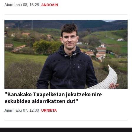
Aiurri
abu 08, 16:28
ANDOAIN
"Banakako Txapelketan jokatzeko nire
eskubidea aldarrikatzen dut"
Aiurri
abu 07, 12:00
URNIETA