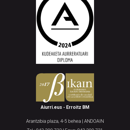
Aiurri.eus - Erroitz BM
Arantzibia plaza, 4-5 behea | ANDOAIN