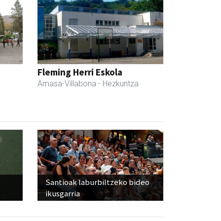
Fleming Herri Eskola
Amasa-Villabona
- Hezkuntza
Santioak laburbiltzeko bideo
ikusgarria