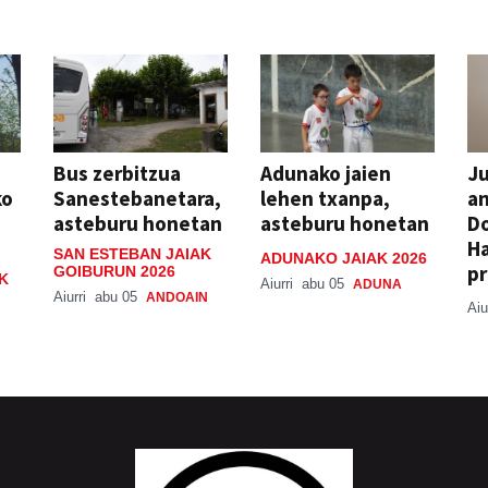
Bus zerbitzua
Adunako jaien
Ju
ko
Sanestebanetara,
lehen txanpa,
an
asteburu honetan
asteburu honetan
Do
H
SAN ESTEBAN JAIAK
ADUNAKO JAIAK 2026
pr
GOIBURUN 2026
K
Aiurri
abu 05
ADUNA
Aiurri
abu 05
ANDOAIN
Aiu