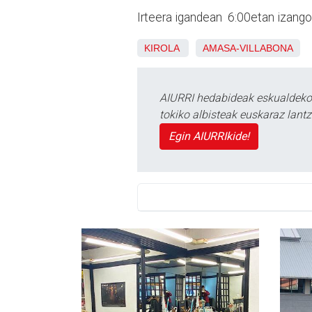
Irteera igandean 6:00etan izango d
KIROLA
AMASA-VILLABONA
AIURRI hedabideak eskualdeko n
tokiko albisteak euskaraz lan
Egin AIURRIkide!