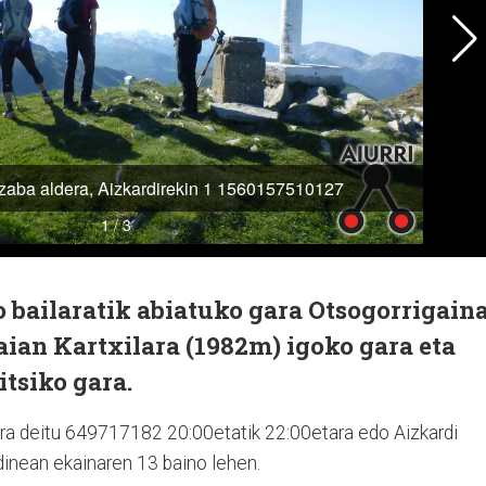
 bailaratik abiatuko gara Otsogorrigain
aian Kartxilara (1982m) igoko gara eta
jaitsiko gara.
a deitu 649717182 20:00etatik 22:00etara edo Aizkardi
rdinean ekainaren 13 baino lehen.