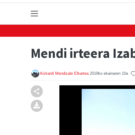
Mendi irteera Iza
Aizkardi Mendizale Elkartea
2019ko ekainaren 10a