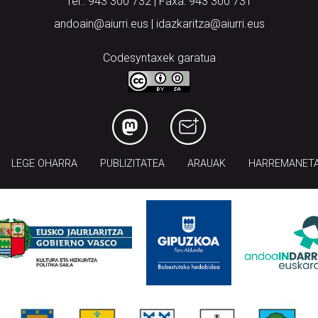
Tel.: 943 300 732 | Faxa: 943 300 731
andoain@aiurri.eus | idazkaritza@aiurri.eus
Codesyntaxek garatua
LEGE OHARRA
PUBLIZITATEA
ARAUAK
HARREMANET