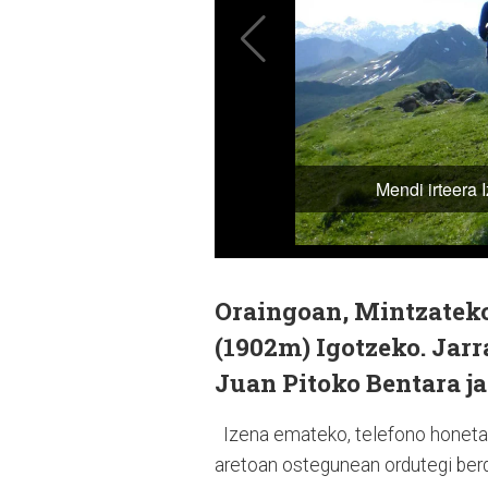
Oraingoan, Mintzateko
(1902m) Igotzeko. Jarr
Juan Pitoko Bentara 
Izena emateko, telefono honetar
aretoan ostegunean ordutegi be