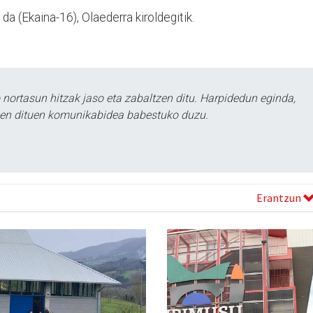
a (Ekaina-16), Olaederra kiroldegitik.
ortasun hitzak jaso eta zabaltzen ditu. Harpidedun eginda,
tzen dituen komunikabidea babestuko duzu.
Erantzun