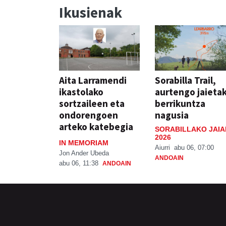
Ikusienak
Aita Larramendi
Sorabilla Trail,
ikastolako
aurtengo jaieta
sortzaileen eta
berrikuntza
ondorengoen
nagusia
arteko katebegia
SORABILLAKO JAIA
2026
IN MEMORIAM
Aiurri
abu 06, 07:00
Jon Ander Ubeda
ANDOAIN
abu 06, 11:38
ANDOAIN