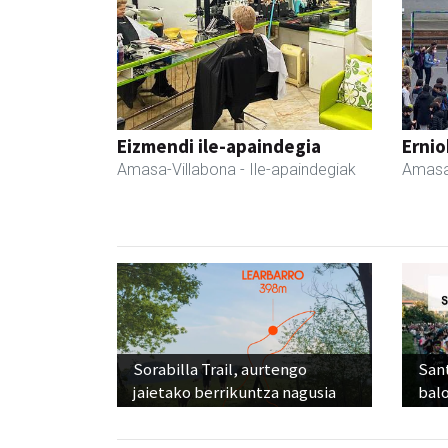
Eizmendi ile-apaindegia
Ernio
Amasa-Villabona
- Ile-apaindegiak
Amasa
Sorabilla Trail, aurtengo
Sant
jaietako berrikuntza nagusia
balo