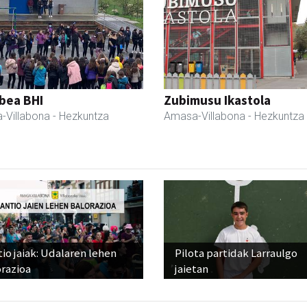
bea BHI
Zubimusu Ikastola
-Villabona
- Hezkuntza
Amasa-Villabona
- Hezkuntza
io jaiak: Udalaren lehen
Pilota partidak Larraulgo
razioa
jaietan