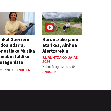
nkal Guerrero
Buruntzako jaien
doaindarra,
atarikoa, Ainhoa
nostiako Musika
Aiertzarekin
amabostaldiko
BURUNTZAKO JAIAK
otagonista
2026
Xabat Minguez
abu 04
rri
abu 05
ANDOAIN
ANDOAIN