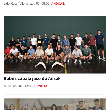
Babes zabala jaso du Ansak
Aiurri
abu 07, 13:55
URNIETA