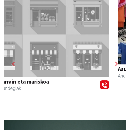
Previous
Next
Asun denda
Andoain
- Arropa-dendak