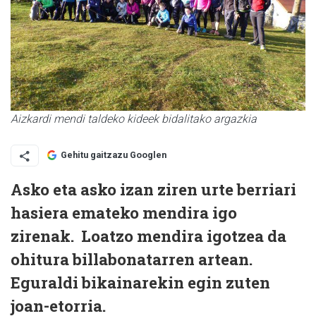
Aizkardi mendi taldeko kideek bidalitako argazkia
Gehitu gaitzazu Googlen
Asko eta asko izan ziren urte berriari
hasiera emateko mendira igo
zirenak. Loatzo mendira igotzea da
ohitura billabonatarren artean.
Eguraldi bikainarekin egin zuten
joan-etorria.