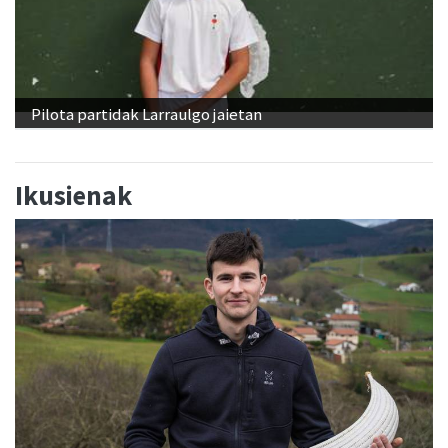
Pilota partidak Larraulgo jaietan
Ikusienak
"Banakako Txapelketan jokatzeko nire