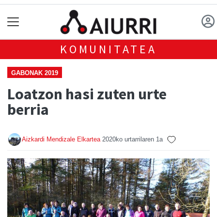
KOMUNITATEA
GABONAK 2019
Loatzon hasi zuten urte
berria
Aizkardi Mendizale Elkartea
2020ko urtarrilaren 1a