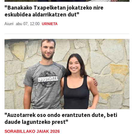
eskubidea aldarrikatzen dut"
Aiurri
abu 07, 12:00
URNIETA
"Auzotarrek oso ondo erantzuten dute, beti
daude laguntzeko prest"
SORABILLAKO JAIAK 2026
Lide Ruiz Telleria
abu 07, 08:00
ANDOAIN