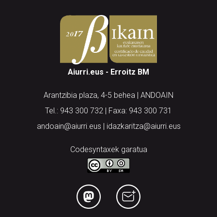
Aiurri.eus - Erroitz BM
Arantzibia plaza, 4-5 behea | ANDOAIN
Tel.: 943 300 732 | Faxa: 943 300 731
andoain@aiurri.eus | idazkaritza@aiurri.eus
Codesyntaxek garatua
HONI BURUZ
LEGE OHARRA
PUBLIZITATEA