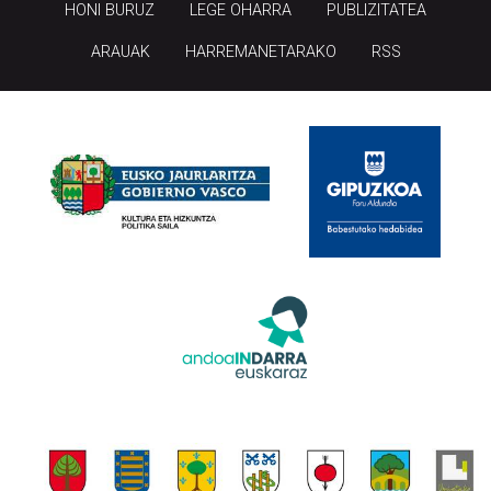
ARAUAK
HARREMANETARAKO
RSS