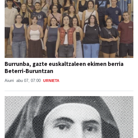
Burrunba, gazte euskaltzaleen ekimen berria
Beterri-Buruntzan
Aiurri
abu 07, 07:00
URNIETA