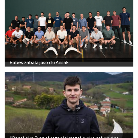
Babes zabala jaso du Ansak
"Banakako Txapelketan jokatzeko nire eskubidea
aldarrikatzen dut"