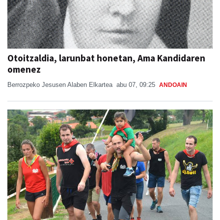
Otoitzaldia, larunbat honetan, Ama Kandidaren
omenez
Berrozpeko Jesusen Alaben Elkartea
abu 07, 09:25
ANDOAIN
San Esteban jaiak Goiburun