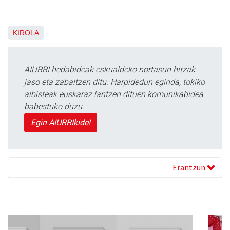
KIROLA
AIURRI hedabideak eskualdeko nortasun hitzak
jaso eta zabaltzen ditu. Harpidedun eginda, tokiko
albisteak euskaraz lantzen dituen komunikabidea
babestuko duzu.
Egin AIURRIkide!
Erantzun