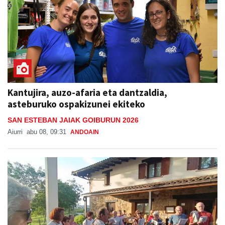
Kantujira, auzo-afaria eta dantzaldia,
asteburuko ospakizunei ekiteko
SAN ESTEBAN JAIAK GOIBURUN 2026
Aiurri
abu 08, 09:31
ANDOAIN