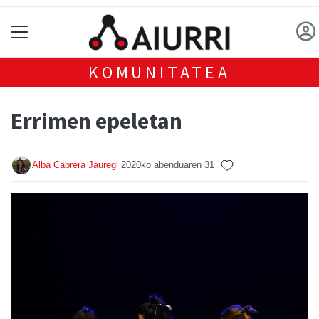
KOMUNITATEA
Errimen epeletan
Alba Cabrera Jauregi
2020ko abenduaren 31