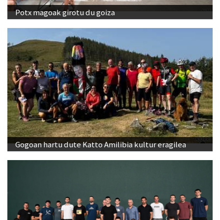
Potx magoak girotu du goiza
Gogoan hartu dute Katto Amilibia kultur eragilea