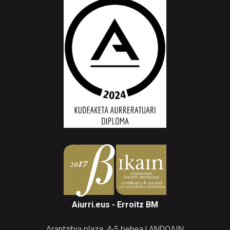
Aiurri.eus - Erroitz BM
Arantzibia plaza, 4-5 behea | ANDOAIN