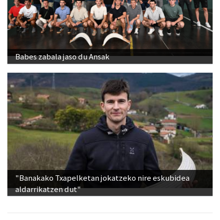
Babes zabala jaso du Ansak
"Banakako Txapelketan jokatzeko nire eskubidea
aldarrikatzen dut"