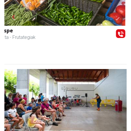
Previous
Next
Urnietako Udala
Urnieta
- Udaletxeak