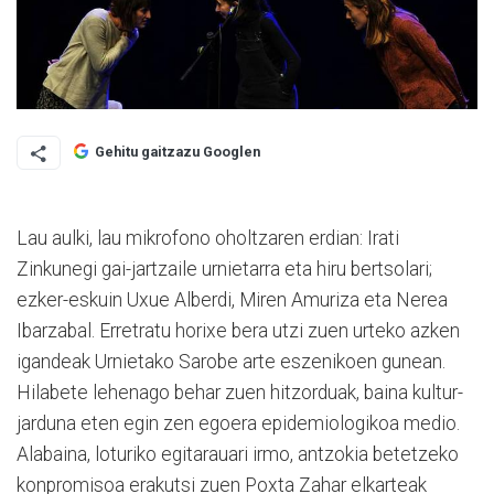
Gehitu gaitzazu Googlen
Lau aulki, lau mikrofono oholtzaren erdian: Irati
Zinkunegi gai-jartzaile urnietarra eta hiru bertsolari;
ezker-eskuin Uxue Alberdi, Miren Amuriza eta Nerea
Ibarzabal. Erretratu horixe bera utzi zuen urteko azken
igandeak Urnietako Sarobe arte eszenikoen gunean.
Hilabete lehenago behar zuen hitzorduak, baina kultur-
jarduna eten egin zen egoera epidemiologikoa medio.
Alabaina, loturiko egitarauari irmo, antzokia betetzeko
konpromisoa erakutsi zuen Poxta Zahar elkarteak