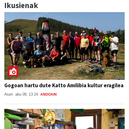
Ikusienak
Gogoan hartu dute Katto Amilibia kultur eragilea
Aiurri
abu 08, 13:24
ANDOAIN