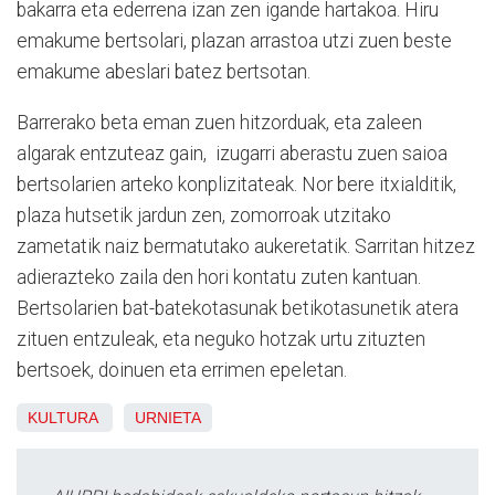
bakarra eta ederrena izan zen igande hartakoa. Hiru
emakume bertsolari, plazan arrastoa utzi zuen beste
emakume abeslari batez bertsotan.
Barrerako beta eman zuen hitzorduak, eta zaleen
algarak entzuteaz gain, izugarri aberastu zuen saioa
bertsolarien arteko konplizitateak. Nor bere itxialditik,
plaza hutsetik jardun zen, zomorroak utzitako
zametatik naiz bermatutako aukeretatik. Sarritan hitzez
adierazteko zaila den hori kontatu zuten kantuan.
Bertsolarien bat-batekotasunak betikotasunetik atera
zituen entzuleak, eta neguko hotzak urtu zituzten
bertsoek, doinuen eta errimen epeletan.
KULTURA
URNIETA