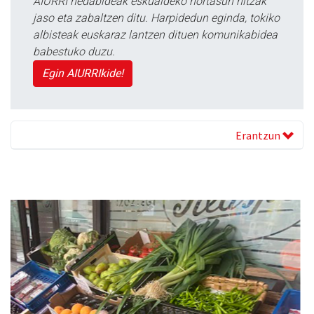
AIURRI hedabideak eskualdeko nortasun hitzak
jaso eta zabaltzen ditu. Harpidedun eginda, tokiko
albisteak euskaraz lantzen dituen komunikabidea
babestuko duzu.
Egin AIURRIkide!
Erantzun