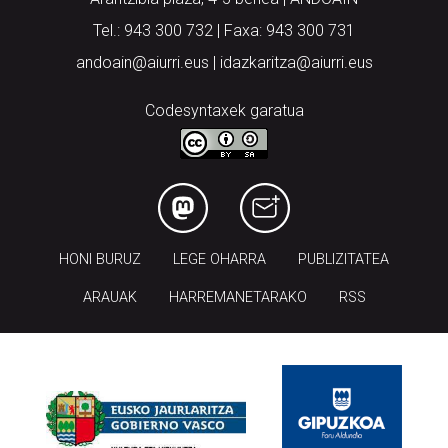
Tel.: 943 300 732 | Faxa: 943 300 731
andoain@aiurri.eus | idazkaritza@aiurri.eus
Codesyntaxek garatua
HONI BURUZ
LEGE OHARRA
PUBLIZITATEA
ARAUAK
HARREMANETARAKO
RSS