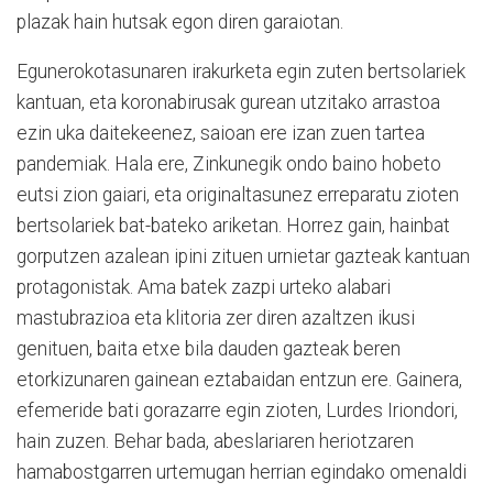
plazak hain hutsak egon diren garaiotan.
Egunerokotasunaren irakurketa egin zuten bertsolariek
kantuan, eta koronabirusak gurean utzitako arrastoa
ezin uka daitekeenez, saioan ere izan zuen tartea
pandemiak. Hala ere, Zinkunegik ondo baino hobeto
eutsi zion gaiari, eta originaltasunez erreparatu zioten
bertsolariek bat-bateko ariketan. Horrez gain, hainbat
gorputzen azalean ipini zituen urnietar gazteak kantuan
protagonistak. Ama batek zazpi urteko alabari
mastubrazioa eta klitoria zer diren azaltzen ikusi
genituen, baita etxe bila dauden gazteak beren
etorkizunaren gainean eztabaidan entzun ere. Gainera,
efemeride bati gorazarre egin zioten, Lurdes Iriondori,
hain zuzen. Behar bada, abeslariaren heriotzaren
hamabostgarren urtemugan herrian egindako omenaldi