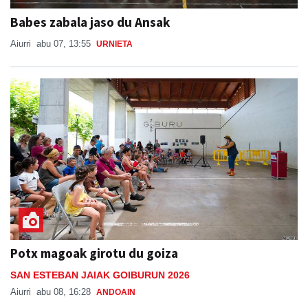
Babes zabala jaso du Ansak
Aiurri
abu 07, 13:55
URNIETA
Potx magoak girotu du goiza
SAN ESTEBAN JAIAK GOIBURUN 2026
Aiurri
abu 08, 16:28
ANDOAIN