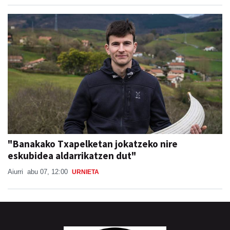
"Banakako Txapelketan jokatzeko nire
eskubidea aldarrikatzen dut"
Aiurri
abu 07, 12:00
URNIETA