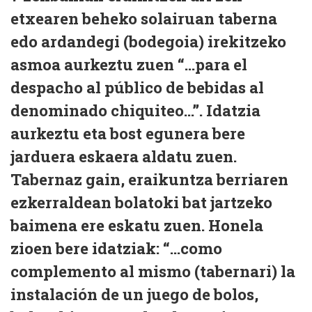
etxearen beheko solairuan taberna
edo ardandegi (bodegoia) irekitzeko
asmoa aurkeztu zuen “...para el
despacho al público de bebidas al
denominado chiquiteo...”. Idatzia
aurkeztu eta bost egunera bere
jarduera eskaera aldatu zuen.
Tabernaz gain, eraikuntza berriaren
ezkerraldean bolatoki bat jartzeko
baimena ere eskatu zuen. Honela
zioen bere idatziak: “...como
complemento al mismo (tabernari) la
instalación de un juego de bolos,