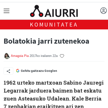
KOMUNITATEA
Bolatokia jarri zutenekoa
Amagoia Pia
2017ko irailaren 22a
Gehitu gaitzazu Googlen
1962 urteko martxoan Sabino Jauregi
Legarrak jarduera baimen bat eskatu
zuen Asteasuko Udalean. Kale Berria
7 zenbakian eraikitzen ari zen