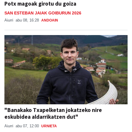
Potx magoak girotu du goiza
SAN ESTEBAN JAIAK GOIBURUN 2026
Aiurri
abu 08, 16:28
ANDOAIN
"Banakako Txapelketan jokatzeko nire
eskubidea aldarrikatzen dut"
Aiurri
abu 07, 12:00
URNIETA