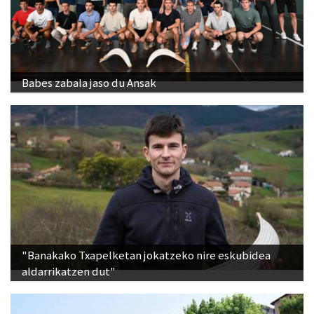
Babes zabala jaso du Ansak
"Banakako Txapelketan jokatzeko nire eskubidea
aldarrikatzen dut"