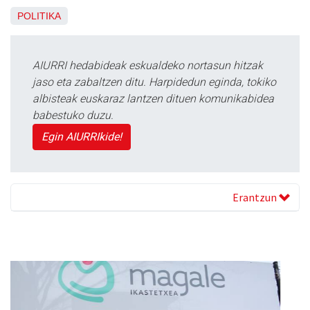
POLITIKA
AIURRI hedabideak eskualdeko nortasun hitzak
jaso eta zabaltzen ditu. Harpidedun eginda, tokiko
albisteak euskaraz lantzen dituen komunikabidea
babestuko duzu.
Egin AIURRIkide!
Erantzun