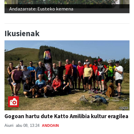
Andazarrate: Eusteko kemena
Ikusienak
Gogoan hartu dute Katto Amilibia kultur eragilea
Aiurri
abu 08, 13:24
ANDOAIN