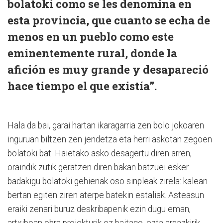
bolatoki como se les denomina en
esta provincia, que cuanto se echa de
menos en un pueblo como este
eminentemente rural, donde la
afición es muy grande y desapareció
hace tiempo el que existía”.
Hala da bai, garai hartan ikaragarria zen bolo jokoaren
inguruan biltzen zen jendetza eta herri askotan zegoen
bolatoki bat. Haietako asko desagertu diren arren,
oraindik zutik geratzen diren bakan batzuei esker
badakigu bolatoki gehienak oso sinpleak zirela: kalean
bertan egiten ziren aterpe batekin estaliak. Asteasun
eraiki zenari buruz deskribapenik ezin dugu eman,