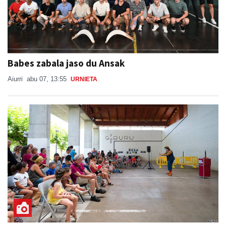
Babes zabala jaso du Ansak
Aiurri
abu 07, 13:55
URNIETA