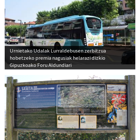
Urnietako Udalak Lurraldebusen zerbitzua
hobetzeko premia nagusiak helarazi dizkio
Gipuzkoako Foru Aldundiari