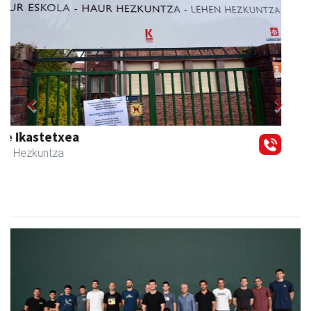
Previous
Next
Aita Larramendi Ikastola
Andoain
- Hezkuntza