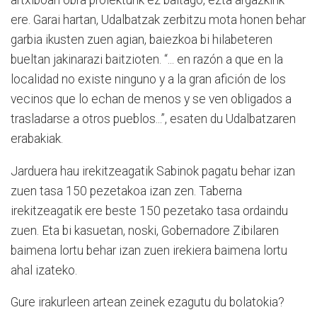
artxiboan obra proiekturik ez baitago, ezta argazkirik
ere. Garai hartan, Udalbatzak zerbitzu mota honen behar
garbia ikusten zuen agian, baiezkoa bi hilabeteren
bueltan jakinarazi baitzioten. “... en razón a que en la
localidad no existe ninguno y a la gran afición de los
vecinos que lo echan de menos y se ven obligados a
trasladarse a otros pueblos...”, esaten du Udalbatzaren
erabakiak.
Jarduera hau irekitzeagatik Sabinok pagatu behar izan
zuen tasa 150 pezetakoa izan zen. Taberna
irekitzeagatik ere beste 150 pezetako tasa ordaindu
zuen. Eta bi kasuetan, noski, Gobernadore Zibilaren
baimena lortu behar izan zuen irekiera baimena lortu
ahal izateko.
Gure irakurleen artean zeinek ezagutu du bolatokia?