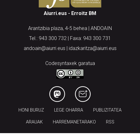
Aiurri.eus - Erroitz BM
Arantzibia plaza, 4-5 behea | ANDOAIN
Tel.: 943 300 732 | Faxa: 943 300 731
andoain@aiurri.eus | idazkaritza@aiurri.eus
Codesyntaxek garatua
HONI BURUZ
LEGE OHARRA
PUBLIZITATEA
ARAUAK
HARREMANETARAKO
RSS