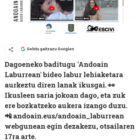
Gehitu gaitzazu Googlen
Dagoeneko baditugu 'Andoain
Laburrean' bideo labur lehiaketara
aurkeztu diren lanak ikusgai. 👀
Ikusleen saria jokoan dago, eta zuk
ere bozkatzeko aukera izango duzu.
📲 andoain.eus/andoain_laburrean
webgunean egin dezakezu, otsailaren
17ra arte.