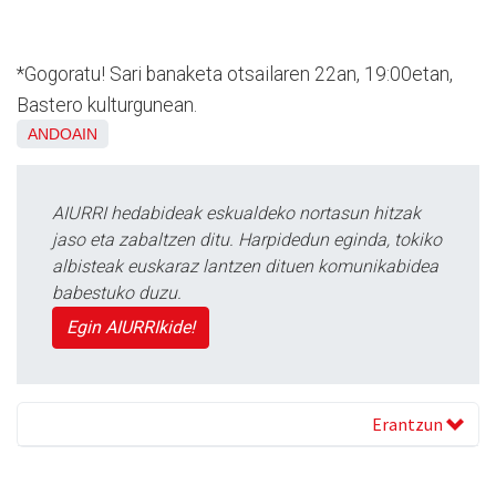
*Gogoratu! Sari banaketa otsailaren 22an, 19:00etan,
Bastero kulturgunean.
ANDOAIN
AIURRI hedabideak eskualdeko nortasun hitzak
jaso eta zabaltzen ditu. Harpidedun eginda, tokiko
albisteak euskaraz lantzen dituen komunikabidea
babestuko duzu.
Egin AIURRIkide!
Erantzun