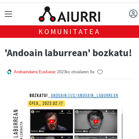
KOMUNITATEA
'Andoain laburrean' bozkatu!
Andoaindarra Euskaraz
2023ko otsailaren 8a