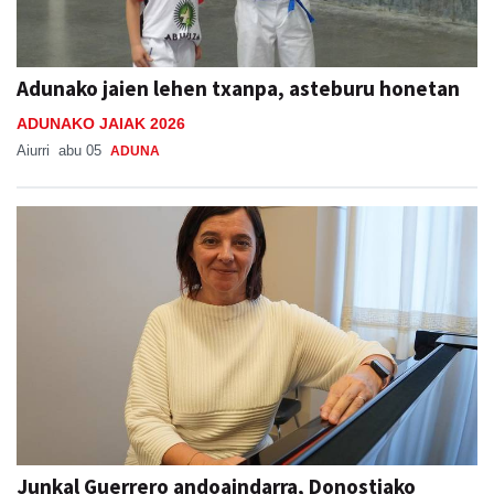
Adunako jaien lehen txanpa, asteburu honetan
ADUNAKO JAIAK 2026
Aiurri
abu 05
ADUNA
Junkal Guerrero andoaindarra, Donostiako