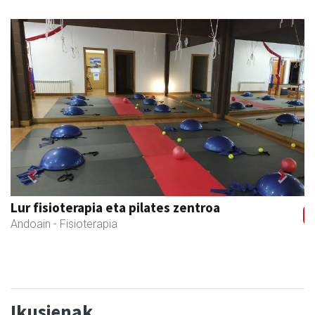
Previous
Next
Keinu euskal jantziak
Andoain
- Arropa-dendak
Ikusienak