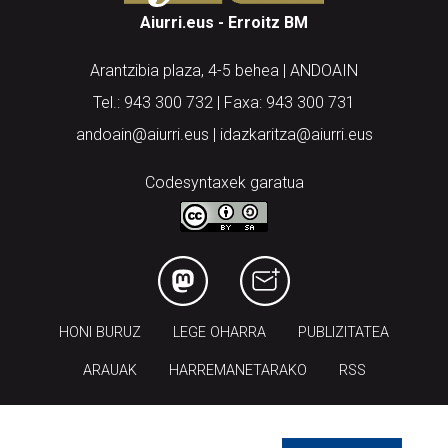
Aiurri.eus - Erroitz BM
Arantzibia plaza, 4-5 behea | ANDOAIN
Tel.: 943 300 732 | Faxa: 943 300 731
andoain@aiurri.eus | idazkaritza@aiurri.eus
Codesyntaxek garatua
HONI BURUZ
LEGE OHARRA
PUBLIZITATEA
ARAUAK
HARREMANETARAKO
RSS