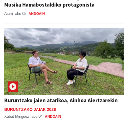
Musika Hamabostaldiko protagonista
Aiurri
abu 05
ANDOAIN
Buruntzako jaien atarikoa, Ainhoa Aiertzarekin
BURUNTZAKO JAIAK 2026
Xabat Minguez
abu 04
ANDOAIN