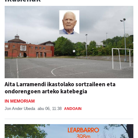
Aita Larramendi ikastolako sortzaileen eta
ondorengoen arteko katebegia
IN MEMORIAM
Jon Ander Ubeda
abu 06, 11:38
ANDOAIN