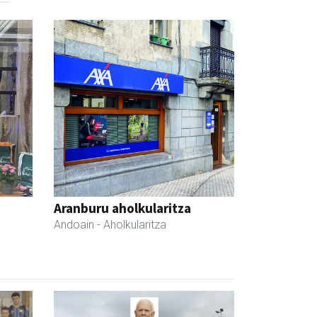
Aranburu aholkularitza
Andoain
- Aholkularitza