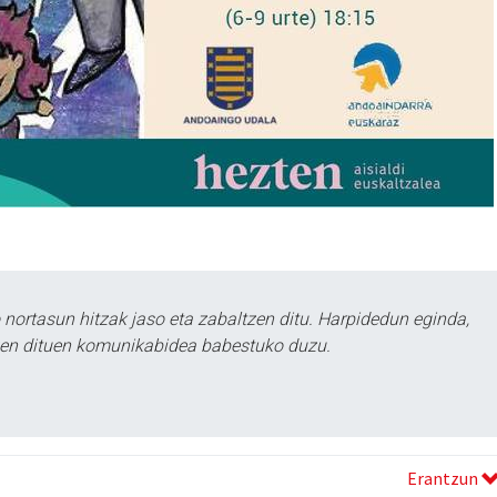
ortasun hitzak jaso eta zabaltzen ditu. Harpidedun eginda,
tzen dituen komunikabidea babestuko duzu.
Erantzun