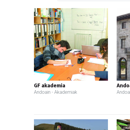
GF akademia
Ando
Andoain
- Akademiak
Andoa