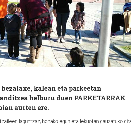
 bezalaxe, kalean eta parkeetan
 handitzea helburu duen PARKETARRAK
bian aurten ere.
tzaileen laguntzaz, honako egun eta lekuotan gauzatuko dir