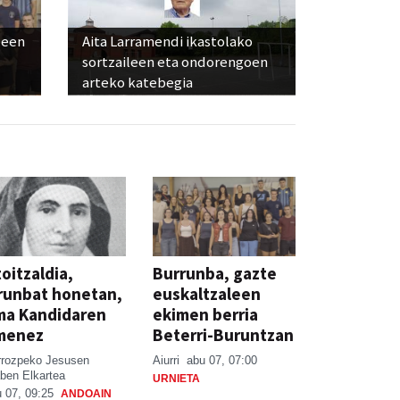
leen
Aita Larramendi ikastolako
sortzaileen eta ondorengoen
arteko katebegia
oitzaldia,
Burrunba, gazte
runbat honetan,
euskaltzaleen
ma Kandidaren
ekimen berria
menez
Beterri-Buruntzan
rrozpeko Jesusen
Aiurri
abu 07, 07:00
ben Elkartea
URNIETA
 07, 09:25
ANDOAIN