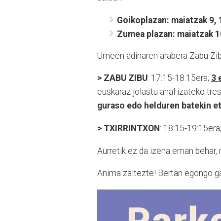
Goikoplazan: maiatzak 9, 1
Zumea plazan: maiatzak 10
Umeen adinaren arabera Zabu Zibu
> ZABU ZIBU
: 17:15-18:15era;
3 
euskaraz jolastu ahal izateko tre
guraso edo helduren batekin et
> TXIRRINTXON
: 18:15-19:15era
Aurretik ez da izena eman behar, 
Anima zaitezte! Bertan egongo ga