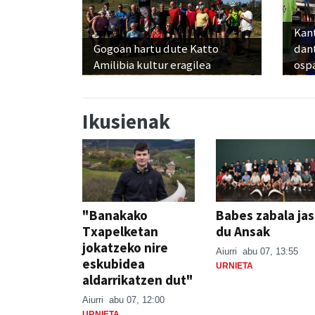
Kant
Gogoan hartu dute Katto
dan
Amilibia kultur eragilea
osp
Ikusienak
"Banakako
Babes zabala ja
Txapelketan
du Ansak
jokatzeko nire
Aiurri
abu 07, 13:55
eskubidea
URNIETA
aldarrikatzen dut"
Aiurri
abu 07, 12:00
URNIETA