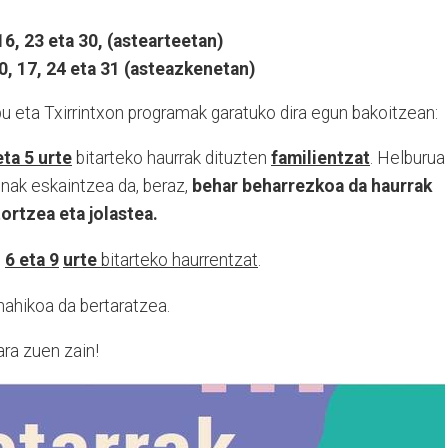
6, 23 eta 30, (astearteetan)
, 17, 24 eta 31 (asteazkenetan)
 eta Txirrintxon programak garatuko dira egun bakoitzean:
eta 5 urte
bitarteko haurrak dituzten
familientzat
. Helburua
snak eskaintzea da, beraz,
behar beharrezkoa da haurrak
ortzea eta jolastea.
;
6 eta 9
urte
bitarteko haurrentzat
.
nahikoa da bertaratzea.
ra zuen zain!