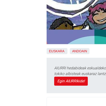
EUSKARA
ANDOAIN
AIURRI hedabideak eskualdeko n
tokiko albisteak euskaraz lan
Egin AIURRIkide!