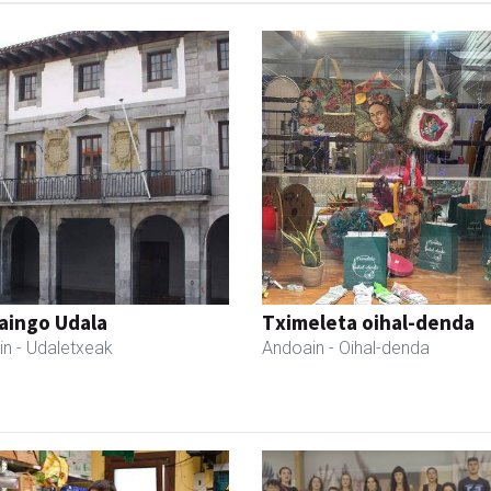
aingo Udala
Tximeleta oihal-denda
in
- Udaletxeak
Andoain
- Oihal-denda