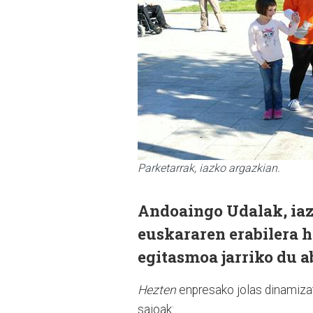
Parketarrak, iazko argazkian.
Andoaingo Udalak, iaz
euskararen erabilera
egitasmoa jarriko du a
Hezten
enpresako jolas dinamiza
saioak: