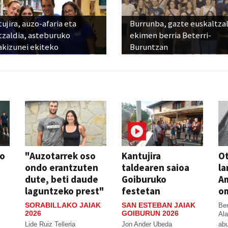
ujira, auzo-afaria eta
Burrunba, gazte euskaltza
tzaldia, asteburuko
ekimen berria Beterri-
akizunei ekiteko
Buruntzan
so
"Auzotarrek oso
Kantujira
Ot
ondo erantzuten
taldearen saioa
la
dute, beti daude
Goiburuko
A
laguntzeko prest"
festetan
o
SORABILLAKO JAIAK
SAN ESTEBAN JAIAK
Be
2026
GOIBURUN 2026
Ala
Lide Ruiz Telleria
Jon Ander Ubeda
abu