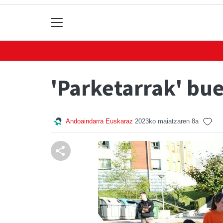
'Parketarrak' bue
Andoaindarra Euskaraz
2023ko maiatzaren 8a