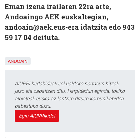
Eman izena irailaren 22ra arte,
Andoaingo AEK euskaltegian,
andoain@aek.eus-era idatzita edo 943
59 17 04 deituta.
ANDOAIN
AIURRI hedabideak eskualdeko nortasun hitzak
jaso eta zabaltzen ditu. Harpidedun eginda, tokiko
albisteak euskaraz lantzen dituen komunikabidea
babestuko duzu.
Egin AIURRIkide!