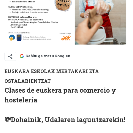
Gehitu gaitzazu Googlen
EUSKARA ESKOLAK MERTAKARI ETA
OSTALARIENTZAT
Clases de euskera para comercio y
hostelería
💸
Dohainik, Udalaren laguntzarekin!