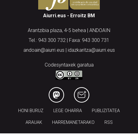
Aiurri.eus - Erroitz BM
Arantzibia plaza, 4-5 behea | ANDOAIN
Tel.: 943 300 732 | Faxa: 943 300 731
andoain@aiurri.eus | idazkaritza@aiurri.eus
Codesyntaxek garatua
HONI BURUZ
LEGE OHARRA
PUBLIZITATEA
ARAUAK
HARREMANETARAKO
RSS