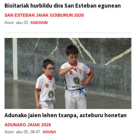
Bisitariak hurbildu dira San Esteban egunean
SAN ESTEBAN JAIAK GOIBURUN 2026
Aiurri
abu 03
ANDOAIN
Adunako jaien lehen txanpa, asteburu honetan
ADUNAKO JAIAK 2026
Aiurri
abu 05, 08:47
ADUNA