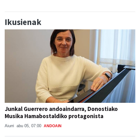
Ikusienak
Junkal Guerrero andoaindarra, Donostiako
Musika Hamabostaldiko protagonista
Aiurri
abu 05, 07:00
ANDOAIN