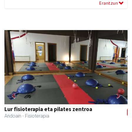
Erantzun
Previous
Next
Ernaitza liburu-denda
Andoain
- Liburu-dendak