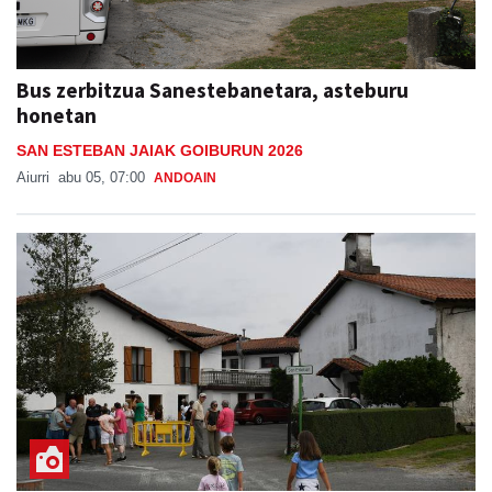
Bus zerbitzua Sanestebanetara, asteburu
honetan
SAN ESTEBAN JAIAK GOIBURUN 2026
Aiurri
abu 05, 07:00
ANDOAIN