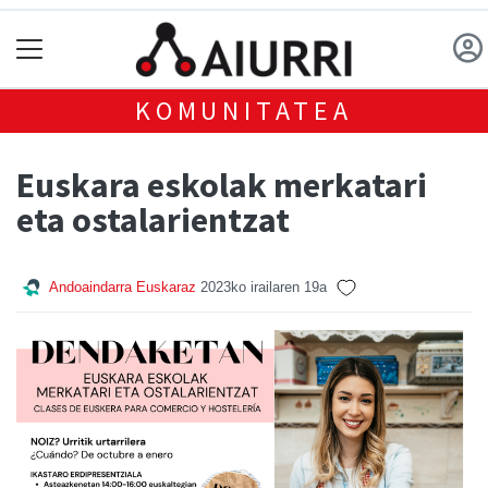
KOMUNITATEA
Euskara eskolak merkatari
eta ostalarientzat
Andoaindarra Euskaraz
2023ko irailaren 19a