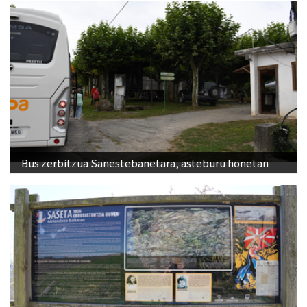
Bus zerbitzua Sanestebanetara, asteburu honetan