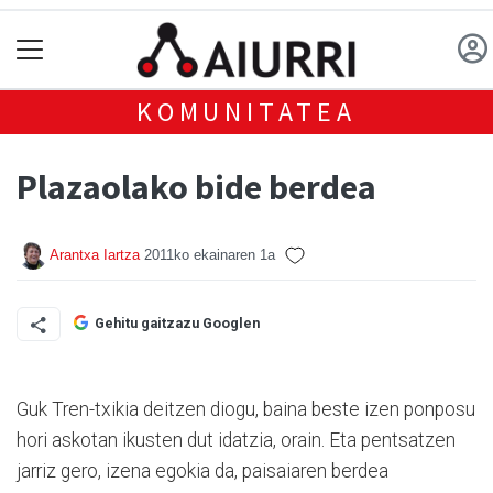
KOMUNITATEA
Plazaolako bide berdea
Arantxa Iartza
2011ko ekainaren 1a
Gehitu gaitzazu Googlen
Guk Tren-txikia deitzen diogu, baina beste izen ponposu
hori askotan ikusten dut idatzia, orain. Eta pentsatzen
jarriz gero, izena egokia da, paisaiaren berdea