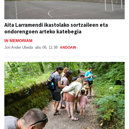
Aita Larramendi ikastolako sortzaileen eta
ondorengoen arteko katebegia
IN MEMORIAM
Jon Ander Ubeda
abu 06, 11:38
ANDOAIN