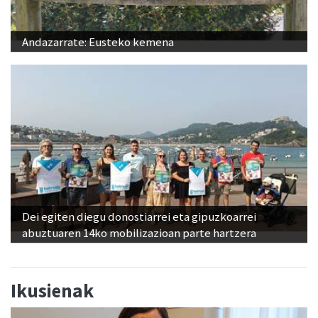
Andazarrate: Eusteko kemena
Dei egiten diegu donostiarrei eta gipuzkoarrei
abuztuaren 14ko mobilizazioan parte hartzera
Ikusienak