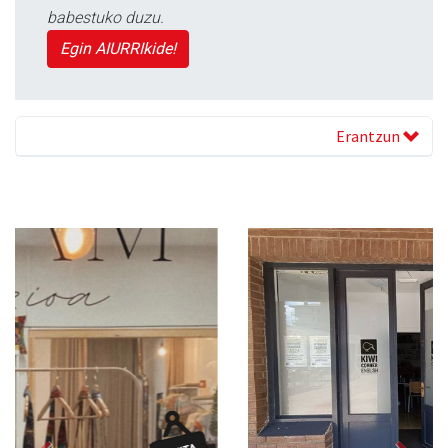
babestuko duzu.
Egin AIURRIkide!
Erantzun