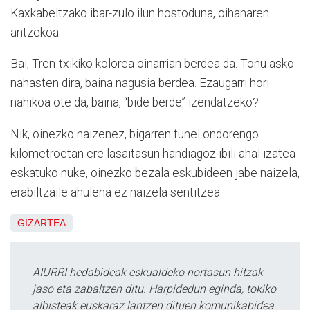
Kaxkabeltzako ibar-zulo ilun hostoduna, oihanaren
antzekoa...
Bai, Tren-txikiko kolorea oinarrian berdea da. Tonu asko
nahasten dira, baina nagusia berdea. Ezaugarri hori
nahikoa ote da, baina, “bide berde” izendatzeko?
Nik, oinezko naizenez, bigarren tunel ondorengo
kilometroetan ere lasaitasun handiagoz ibili ahal izatea
eskatuko nuke, oinezko bezala eskubideen jabe naizela,
erabiltzaile ahulena ez naizela sentitzea.
GIZARTEA
AIURRI hedabideak eskualdeko nortasun hitzak
jaso eta zabaltzen ditu. Harpidedun eginda, tokiko
albisteak euskaraz lantzen dituen komunikabidea