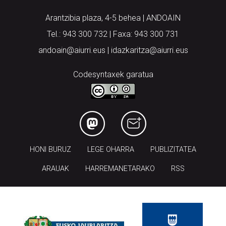
Arantzibia plaza, 4-5 behea | ANDOAIN
Tel.: 943 300 732 | Faxa: 943 300 731
andoain@aiurri.eus | idazkaritza@aiurri.eus
Codesyntaxek garatua
HONI BURUZ
LEGE OHARRA
PUBLIZITATEA
ARAUAK
HARREMANETARAKO
RSS