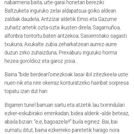
nabarmena baita, urte-garai honetan bereziki:
Baltzuketa inguruko zelai aldapatsua goiko aldean
zaldiak daudela; Antzizar aldetik Ernio eta Gazume
zuhaitz artetik ozta-ozta ikusten direla; Sagamuñoa,
alfonbra tontortu baten antzekoa; Sasierrotako sagasti
txukuna; Axukalte zubia zeharkatzean aurrez-aurre
duzun zirko zuhaizduna, Prexaburu inguruko horma
hezea goroldioz eta garoz josia...
Baina “bide berdean”oinezkoak lasai ibil zitezkeela uste
nuen nik eta nire okerraz konturatzeko hainbat sorpresa
topatu izan dut han:
Bigarren tunel barruan sartu eta atzetik lau txirrindulari
ezker-eskubirako errenkadan, bidea alderik -alde beteaz,
abaila bizian: “e,e, bagoazela!!” buila eginez. Bai, bai
sumatu ditut, baina ezkerreko paretetik harago nora