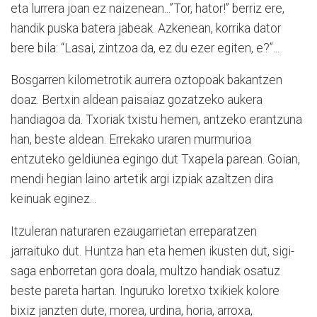
eta lurrera joan ez naizenean...”Tor, hator!” berriz ere,
handik puska batera jabeak. Azkenean, korrika dator
bere bila: “Lasai, zintzoa da, ez du ezer egiten, e?”...
Bosgarren kilometrotik aurrera oztopoak bakantzen
doaz. Bertxin aldean paisaiaz gozatzeko aukera
handiagoa da. Txoriak txistu hemen, antzeko erantzuna
han, beste aldean. Errekako uraren murmurioa
entzuteko geldiunea egingo dut Txapela parean. Goian,
mendi hegian laino artetik argi izpiak azaltzen dira
keinuak eginez...
Itzuleran naturaren ezaugarrietan erreparatzen
jarraituko dut. Huntza han eta hemen ikusten dut, sigi-
saga enborretan gora doala, multzo handiak osatuz
beste pareta hartan. Inguruko loretxo txikiek kolore
bixiz janzten dute, morea, urdina, horia, arroxa,