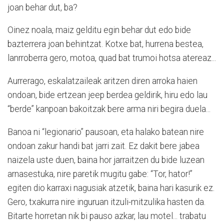
joan behar dut, ba?
Oinez noala, maiz gelditu egin behar dut edo bide
bazterrera joan behintzat. Kotxe bat, hurrena bestea,
lanrroberra gero, motoa, quad bat trumoi hotsa atereaz...
Aurrerago, eskalatzaileak aritzen diren arroka haien
ondoan, bide ertzean jeep berdea geldirik, hiru edo lau
“berde” kanpoan bakoitzak bere arma niri begira duela...
Banoa ni “legionario” pausoan, eta halako batean nire
ondoan zakur handi bat jarri zait. Ez dakit bere jabea
naizela uste duen, baina hor jarraitzen du bide luzean
arnasestuka, nire paretik mugitu gabe: “Tor, hator!”
egiten dio karraxi nagusiak atzetik, baina hari kasurik ez.
Gero, txakurra nire inguruan itzuli-mitzulika hasten da.
Bitarte horretan nik bi pauso azkar, lau motel... trabatu