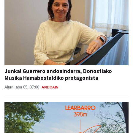
Junkal Guerrero andoaindarra, Donostiako
Musika Hamabostaldiko protagonista
Aiurri
abu 05, 07:00
ANDOAIN