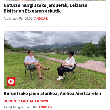
Naturan murgiltzeko jarduerak, Leizaran
Bisitarien Etxearen eskutik
Aiurri
abu 05, 08:30
ANDOAIN
Buruntzako jaien atarikoa, Ainhoa Aiertzarekin
BURUNTZAKO JAIAK 2026
Xabat Minguez
abu 04
ANDOAIN