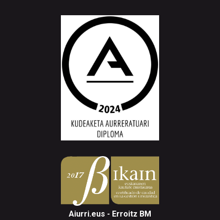
Aiurri.eus - Erroitz BM