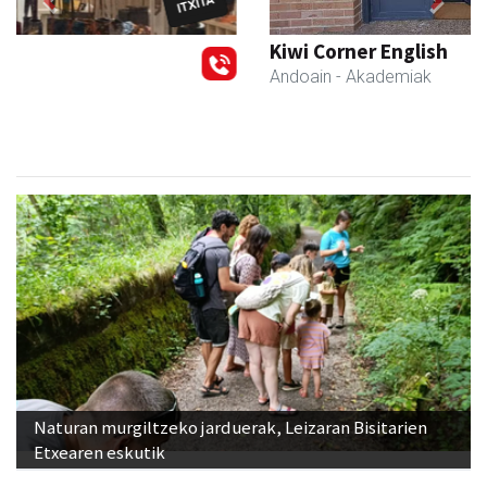
Previous
Next
Kiwi Corner English
Andoain
- Akademiak
Naturan murgiltzeko jarduerak, Leizaran Bisitarien
Etxearen eskutik